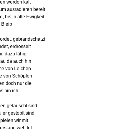
en werden kalt
um ausradieren bereit
d, bis in alle Ewigkeit
Bleib
rdet, gebrandschatzt
et, erdrosselt
nd dazu fähig
hau da auch hin
me von Leichen
e von Schöpfen
n doch nur die
s bin ich
n getauscht sind
er gestopft sind
pielеn wir mit
erstand weh tut