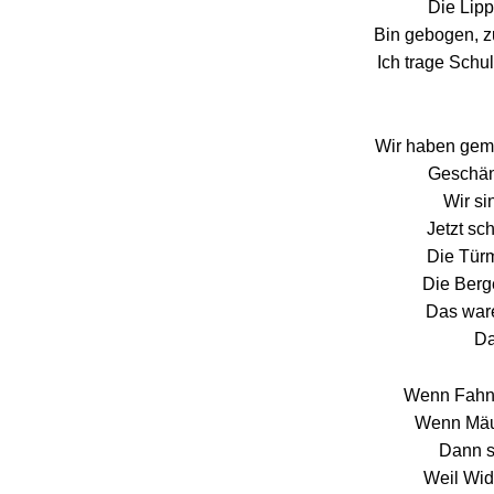
Die Lipp
Bin gebogen, z
Ich trage Schul
Wir haben gemo
Geschänd
Wir si
Jetzt sc
Die Tür
Die Berg
Das ware
Da
Wenn Fahne
Wenn Mäul
Dann s
Weil Wid