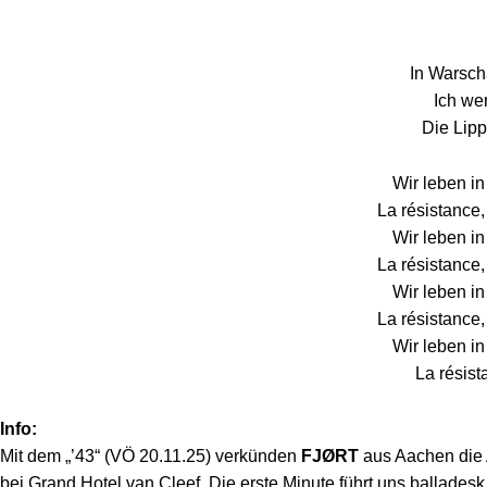
In Warsch
Ich we
Die Lipp
Wir leben i
La résistance,
Wir leben i
La résistance,
Wir leben i
La résistance,
Wir leben i
La résist
Info:
Mit dem „’43“ (VÖ 20.11.25) verkünden
FJØRT
aus Aachen die 
bei Grand Hotel van Cleef. Die erste Minute führt uns ballades