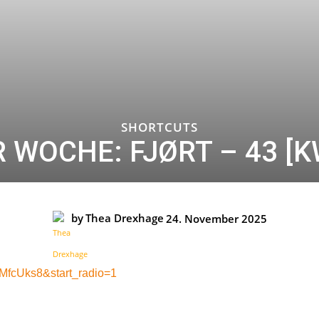
SHORTCUTS
R WOCHE: FJØRT – 43 [K
by
Thea Drexhage
24. November 2025
MfcUks8&start_radio=1