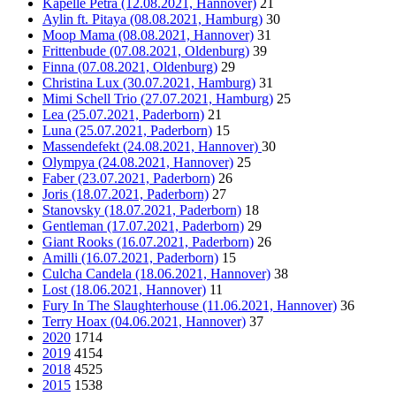
Kapelle Petra (12.08.2021, Hannover)
21
Aylin ft. Pitaya (08.08.2021, Hamburg)
30
Moop Mama (08.08.2021, Hannover)
31
Frittenbude (07.08.2021, Oldenburg)
39
Finna (07.08.2021, Oldenburg)
29
Christina Lux (30.07.2021, Hamburg)
31
Mimi Schell Trio (27.07.2021, Hamburg)
25
Lea (25.07.2021, Paderborn)
21
Luna (25.07.2021, Paderborn)
15
Massendefekt (24.08.2021, Hannover)
30
Olympya (24.08.2021, Hannover)
25
Faber (23.07.2021, Paderborn)
26
Joris (18.07.2021, Paderborn)
27
Stanovsky (18.07.2021, Paderborn)
18
Gentleman (17.07.2021, Paderborn)
29
Giant Rooks (16.07.2021, Paderborn)
26
Amilli (16.07.2021, Paderborn)
15
Culcha Candela (18.06.2021, Hannover)
38
Lost (18.06.2021, Hannover)
11
Fury In The Slaughterhouse (11.06.2021, Hannover)
36
Terry Hoax (04.06.2021, Hannover)
37
2020
1714
2019
4154
2018
4525
2015
1538