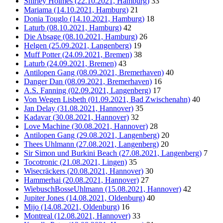
Shirley Holmes (22.10.2021, Hamburg)
33
Mariama (14.10.2021, Hamburg)
21
Donia Touglo (14.10.2021, Hamburg)
18
Laturb (08.10.2021, Hamburg)
42
Die Absage (08.10.2021, Hamburg)
26
Helgen (25.09.2021, Langenberg)
19
Muff Potter (24.09.2021, Bremen)
38
Laturb (24.09.2021, Bremen)
43
Antilopen Gang (08.09.2021, Bremerhaven)
40
Danger Dan (08.09.2021, Bremerhaven)
16
A.S. Fanning (02.09.2021, Langenberg)
17
Von Wegen Lisbeth (01.09.2021, Bad Zwischenahn)
40
Jan Delay (31.08.2021, Hannover)
35
Kadavar (30.08.2021, Hannover)
32
Love Machine (30.08.2021, Hannover)
28
Antilopen Gang (29.08.2021, Langenberg)
20
Thees Uhlmann (27.08.2021, Langenberg)
20
Sir Simon und Burkini Beach (27.08.2021, Langenberg)
7
Tocotronic (21.08.2021, Lingen)
35
Wisecräckers (20.08.2021, Hannover)
30
Hammerhai (20.08.2021, Hannover)
27
WiebuschBosseUhlmann (15.08.2021, Hannover)
42
Jupiter Jones (14.08.2021, Oldenburg)
40
Mijo (14.08.2021, Oldenburg)
16
Montreal (12.08.2021, Hannover)
33