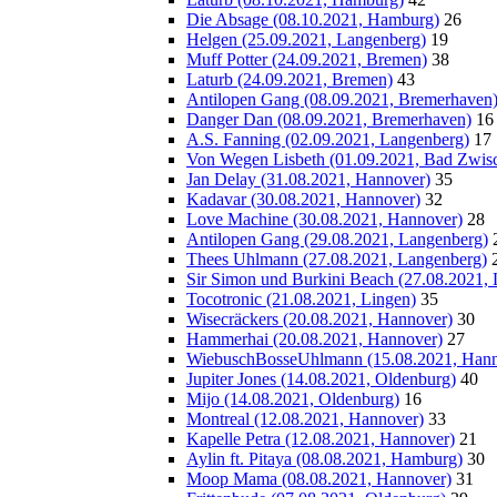
Die Absage (08.10.2021, Hamburg)
26
Helgen (25.09.2021, Langenberg)
19
Muff Potter (24.09.2021, Bremen)
38
Laturb (24.09.2021, Bremen)
43
Antilopen Gang (08.09.2021, Bremerhaven
Danger Dan (08.09.2021, Bremerhaven)
16
A.S. Fanning (02.09.2021, Langenberg)
17
Von Wegen Lisbeth (01.09.2021, Bad Zwis
Jan Delay (31.08.2021, Hannover)
35
Kadavar (30.08.2021, Hannover)
32
Love Machine (30.08.2021, Hannover)
28
Antilopen Gang (29.08.2021, Langenberg)
Thees Uhlmann (27.08.2021, Langenberg)
Sir Simon und Burkini Beach (27.08.2021,
Tocotronic (21.08.2021, Lingen)
35
Wisecräckers (20.08.2021, Hannover)
30
Hammerhai (20.08.2021, Hannover)
27
WiebuschBosseUhlmann (15.08.2021, Hann
Jupiter Jones (14.08.2021, Oldenburg)
40
Mijo (14.08.2021, Oldenburg)
16
Montreal (12.08.2021, Hannover)
33
Kapelle Petra (12.08.2021, Hannover)
21
Aylin ft. Pitaya (08.08.2021, Hamburg)
30
Moop Mama (08.08.2021, Hannover)
31