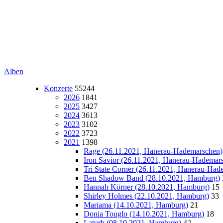
Alben
Konzerte
55244
2026
1841
2025
3427
2024
3613
2023
3102
2022
3723
2021
1398
Rage (26.11.2021, Hanerau-Hademarschen)
Iron Savior (26.11.2021, Hanerau-Hademar
Tri State Corner (26.11.2021, Hanerau-Had
Ben Shadow Band (28.10.2021, Hamburg)
Hannah Körner (28.10.2021, Hamburg)
15
Shirley Holmes (22.10.2021, Hamburg)
33
Mariama (14.10.2021, Hamburg)
21
Donia Touglo (14.10.2021, Hamburg)
18
Laturb (08.10.2021, Hamburg)
42