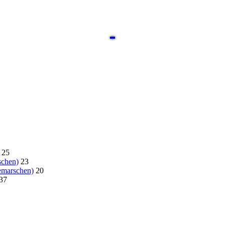
25
schen)
23
emarschen)
20
37