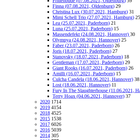
Frittenbude (07.08.2021, Oldenburg)
39
Finna (07.08.2021, Oldenburg)
29
Christina Lux (30.07.2021, Hamburg)
31
Mimi Schell Trio (27.07.2021, Hamburg)
2
Lea (25.07.2021, Paderborn)
21
Luna (25.07.2021, Paderborn)
15
Massendefekt (24.08.2021, Hannover)
30
Olympya (24.08.2021, Hannover)
25
Faber (23.07.2021, Paderborn)
26
Joris (18.07.2021, Paderborn)
27
Stanovsky (18.07.2021, Paderborn)
18
Gentleman (17.07.2021, Paderborn)
29
Giant Rooks (16.07.2021, Paderborn)
26
Amilli (16.07.2021, Paderborn)
15
Culcha Candela (18.06.2021, Hannover)
38
Lost (18.06.2021, Hannover)
11
Fury In The Slaughterhouse (11.06.2021, H
Terry Hoax (04.06.2021, Hannover)
37
2020
1714
2019
4154
2018
4525
2015
1538
2017
6026
2016
5039
2014
305