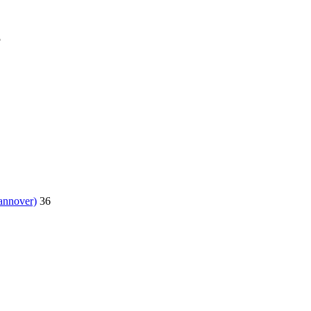
5
annover)
36