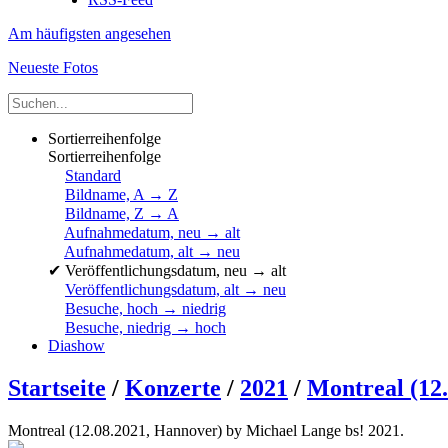
Am häufigsten angesehen
Neueste Fotos
Sortierreihenfolge
Sortierreihenfolge
Standard
Bildname, A → Z
Bildname, Z → A
Aufnahmedatum, neu → alt
Aufnahmedatum, alt → neu
✔
Veröffentlichungsdatum, neu → alt
Veröffentlichungsdatum, alt → neu
Besuche, hoch → niedrig
Besuche, niedrig → hoch
Diashow
Startseite
/
Konzerte
/
2021
/
Montreal (12
Montreal (12.08.2021, Hannover) by Michael Lange bs! 2021.