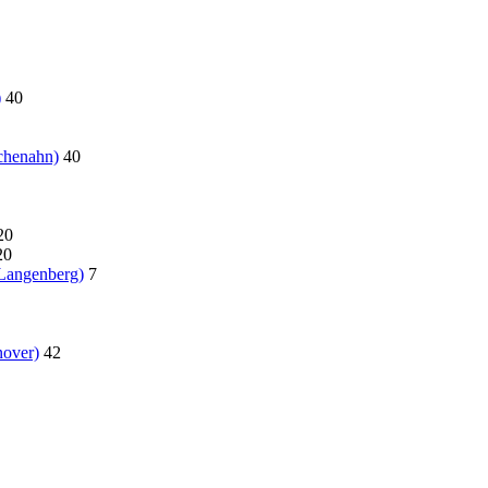
)
40
chenahn)
40
20
20
 Langenberg)
7
over)
42