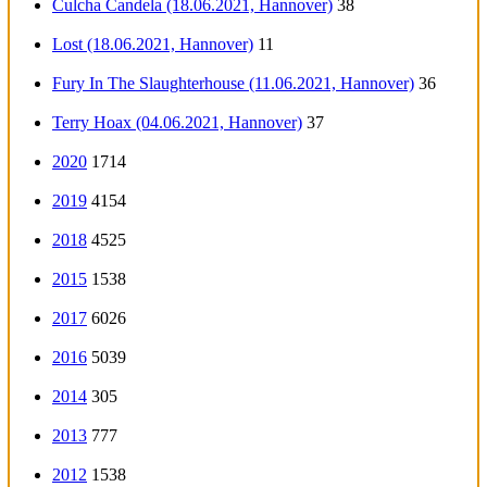
Culcha Candela (18.06.2021, Hannover)
38
Lost (18.06.2021, Hannover)
11
Fury In The Slaughterhouse (11.06.2021, Hannover)
36
Terry Hoax (04.06.2021, Hannover)
37
2020
1714
2019
4154
2018
4525
2015
1538
2017
6026
2016
5039
2014
305
2013
777
2012
1538