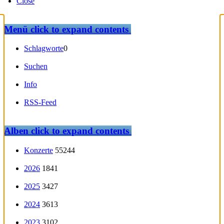
Close
Menü
click to expand contents
Schlagworte
0
Suchen
Info
RSS-Feed
Alben
click to expand contents
Konzerte
55244
2026
1841
2025
3427
2024
3613
2023
3102