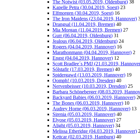
The Notwist (03.05.2019, Oldenburg)
38
Kapelle Petra (30.04.2019, Soest)
23
Elfmorgen (30.04.2019, Soest)
16
The Iron Maidens (23.04.2019, Hannover)
Drangsal (11.04.2019, Bremen)
40
Mia Morgan (11.04.2019, Bremen)
27
Gurr (06.04.2019, Oldenburg)
31
Jealous (06.04.2019, Oldenburg)
24
Rogers (04.04.2019, Hannover)
16
Marathonmann (04.04.2019, Hannover)
2
Engst (04.04.2019, Hannover)
12
Scott Bradlee´s PMJ (21.03.2019, Hannover
Sólstafir (17.03.2019, Bremen)
40
Spidergawd (13.03.2019, Hannover)
19
Oomph! (10.03.2019, Dresden)
40
Nervenbeisser (10.03.2019, Dresden)
25
Barbara Schöneberger (08.03.2019, Hannov
Backyard Babies (06.03.2019, Hannover)
2
The Bones (06.03.2019, Hannover)
10
Audrey Horne (06.03.2019, Hannover)
13
Sirenia (05.03.2019, Hannover)
40
Elyose (05.03.2019, Hannover)
27
Alight (05.03.2019, Hannover)
34
Melissa Etheridge (04.03.2019, Hannover)
Kettcar (02.03.2019, Hamburg)
40