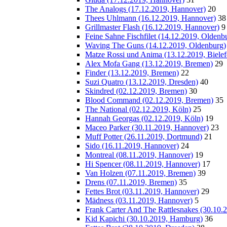
The Analogs (17.12.2019, Hannover)
20
Thees Uhlmann (16.12.2019, Hannover)
38
Grillmaster Flash (16.12.2019, Hannover)
9
Feine Sahne Fischfilet (14.12.2019, Oldenb
Waving The Guns (14.12.2019, Oldenburg)
Matze Rossi und Anima (13.12.2019, Bielef
Alex Mofa Gang (13.12.2019, Bremen)
29
Finder (13.12.2019, Bremen)
22
Suzi Quatro (13.12.2019, Dresden)
40
Skindred (02.12.2019, Bremen)
30
Blood Command (02.12.2019, Bremen)
35
The National (02.12.2019, Köln)
25
Hannah Georgas (02.12.2019, Köln)
19
Maceo Parker (30.11.2019, Hannover)
23
Muff Potter (26.11.2019, Dortmund)
21
Sido (16.11.2019, Hannover)
24
Montreal (08.11.2019, Hannover)
19
Hi Spencer (08.11.2019, Hannover)
17
Van Holzen (07.11.2019, Bremen)
39
Drens (07.11.2019, Bremen)
35
Fettes Brot (03.11.2019, Hannover)
29
Mädness (03.11.2019, Hannover)
5
Frank Carter And The Rattlesnakes (30.10
Kid Kapichi (30.10.2019, Hamburg)
36