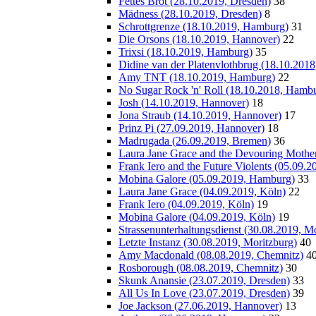
Fettes Brot (28.10.2019, Dresden)
38
Mädness (28.10.2019, Dresden)
8
Schrottgrenze (18.10.2019, Hamburg)
31
Die Orsons (18.10.2019, Hannover)
22
Trixsi (18.10.2019, Hamburg)
35
Didine van der Platenvlothbrug (18.10.201
Amy TNT (18.10.2019, Hamburg)
22
No Sugar Rock 'n' Roll (18.10.2018, Hamb
Josh (14.10.2019, Hannover)
18
Jona Straub (14.10.2019, Hannover)
17
Prinz Pi (27.09.2019, Hannover)
18
Madrugada (26.09.2019, Bremen)
36
Laura Jane Grace and the Devouring Mothe
Frank Iero and the Future Violents (05.09.
Mobina Galore (05.09.2019, Hamburg)
33
Laura Jane Grace (04.09.2019, Köln)
22
Frank Iero (04.09.2019, Köln)
19
Mobina Galore (04.09.2019, Köln)
19
Strassenunterhaltungsdienst (30.08.2019, M
Letzte Instanz (30.08.2019, Moritzburg)
40
Amy Macdonald (08.08.2019, Chemnitz)
4
Rosborough (08.08.2019, Chemnitz)
30
Skunk Anansie (23.07.2019, Dresden)
33
All Us In Love (23.07.2019, Dresden)
39
Joe Jackson (27.06.2019, Hannover)
13