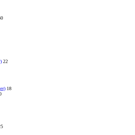
30
)
22
er)
18
0
25