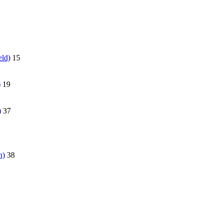
eld)
15
)
19
)
37
n)
38