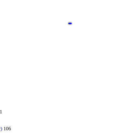
1
)
106