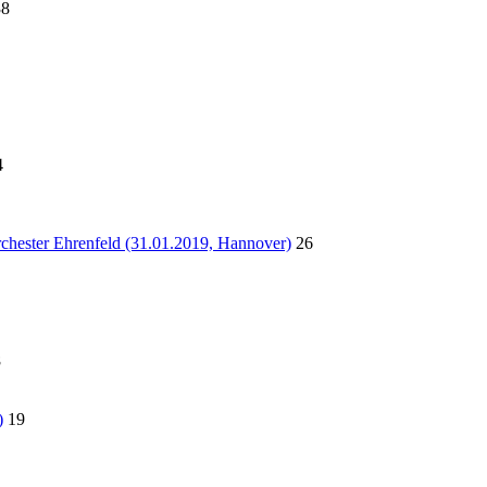
38
4
hester Ehrenfeld (31.01.2019, Hannover)
26
8
)
19