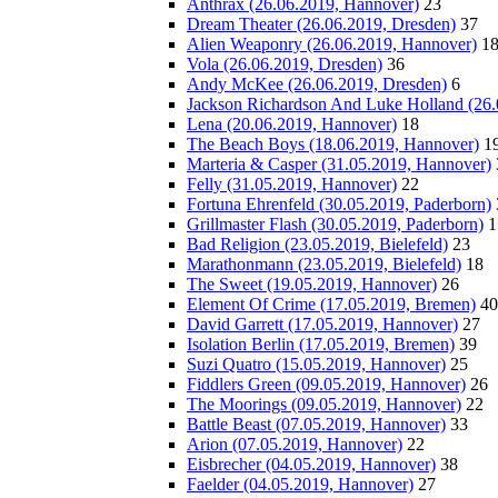
Anthrax (26.06.2019, Hannover)
23
Dream Theater (26.06.2019, Dresden)
37
Alien Weaponry (26.06.2019, Hannover)
1
Vola (26.06.2019, Dresden)
36
Andy McKee (26.06.2019, Dresden)
6
Jackson Richardson And Luke Holland (26.
Lena (20.06.2019, Hannover)
18
The Beach Boys (18.06.2019, Hannover)
1
Marteria & Casper (31.05.2019, Hannover)
Felly (31.05.2019, Hannover)
22
Fortuna Ehrenfeld (30.05.2019, Paderborn)
Grillmaster Flash (30.05.2019, Paderborn)
1
Bad Religion (23.05.2019, Bielefeld)
23
Marathonmann (23.05.2019, Bielefeld)
18
The Sweet (19.05.2019, Hannover)
26
Element Of Crime (17.05.2019, Bremen)
40
David Garrett (17.05.2019, Hannover)
27
Isolation Berlin (17.05.2019, Bremen)
39
Suzi Quatro (15.05.2019, Hannover)
25
Fiddlers Green (09.05.2019, Hannover)
26
The Moorings (09.05.2019, Hannover)
22
Battle Beast (07.05.2019, Hannover)
33
Arion (07.05.2019, Hannover)
22
Eisbrecher (04.05.2019, Hannover)
38
Faelder (04.05.2019, Hannover)
27