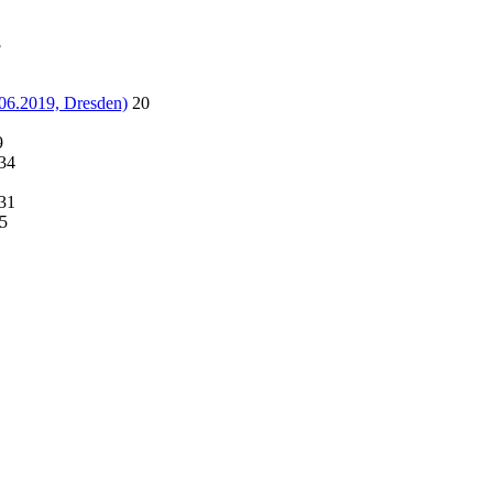
8
06.2019, Dresden)
20
9
34
31
5