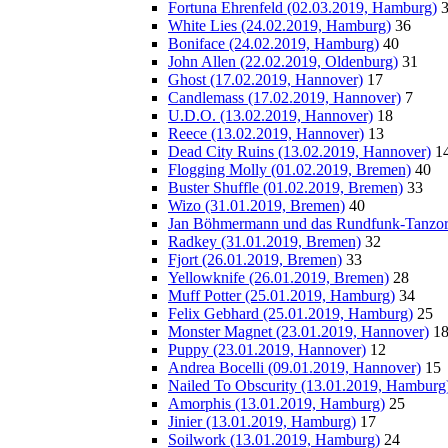
Fortuna Ehrenfeld (02.03.2019, Hamburg)
White Lies (24.02.2019, Hamburg)
36
Boniface (24.02.2019, Hamburg)
40
John Allen (22.02.2019, Oldenburg)
31
Ghost (17.02.2019, Hannover)
17
Candlemass (17.02.2019, Hannover)
7
U.D.O. (13.02.2019, Hannover)
18
Reece (13.02.2019, Hannover)
13
Dead City Ruins (13.02.2019, Hannover)
1
Flogging Molly (01.02.2019, Bremen)
40
Buster Shuffle (01.02.2019, Bremen)
33
Wizo (31.01.2019, Bremen)
40
Jan Böhmermann und das Rundfunk-Tanzorc
Radkey (31.01.2019, Bremen)
32
Fjort (26.01.2019, Bremen)
33
Yellowknife (26.01.2019, Bremen)
28
Muff Potter (25.01.2019, Hamburg)
34
Felix Gebhard (25.01.2019, Hamburg)
25
Monster Magnet (23.01.2019, Hannover)
1
Puppy (23.01.2019, Hannover)
12
Andrea Bocelli (09.01.2019, Hannover)
15
Nailed To Obscurity (13.01.2019, Hamburg
Amorphis (13.01.2019, Hamburg)
25
Jinier (13.01.2019, Hamburg)
17
Soilwork (13.01.2019, Hamburg)
24