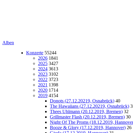
Alben
Konzerte
55244
2026
1841
2025
3427
2024
3613
2023
3102
2022
3723
2021
1398
2020
1714
2019
4154
Donots (27.12.20219, Osnabrück)
40
The Hawaiians (27.12.20219, Osnabrück)
3
Thees Uhlmann (20.12.2019, Bremen)
32
Grillmaster Flash (20.12.2019, Bremen)
30
Night Of The Proms (18.12.2019, Hannover
Booze & Glory (17.12.2019, Hannover)
26
Giuda (17.12.2019, Hannover)
31