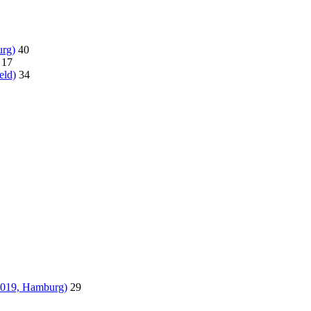
urg)
40
17
eld)
34
.2019, Hamburg)
29