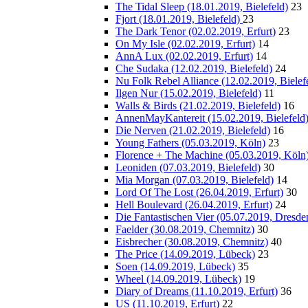
The Tidal Sleep (18.01.2019, Bielefeld)
23
Fjort (18.01.2019, Bielefeld)
23
The Dark Tenor (02.02.2019, Erfurt)
23
On My Isle (02.02.2019, Erfurt)
14
AnnA Lux (02.02.2019, Erfurt)
14
Che Sudaka (12.02.2019, Bielefeld)
24
Nu Folk Rebel Alliance (12.02.2019, Bielef
Ilgen Nur (15.02.2019, Bielefeld)
11
Walls & Birds (21.02.2019, Bielefeld)
16
AnnenMayKantereit (15.02.2019, Bielefeld
Die Nerven (21.02.2019, Bielefeld)
16
Young Fathers (05.03.2019, Köln)
23
Florence + The Machine (05.03.2019, Köln
Leoniden (07.03.2019, Bielefeld)
30
Mia Morgan (07.03.2019, Bielefeld)
14
Lord Of The Lost (26.04.2019, Erfurt)
30
Hell Boulevard (26.04.2019, Erfurt)
24
Die Fantastischen Vier (05.07.2019, Dresde
Faelder (30.08.2019, Chemnitz)
30
Eisbrecher (30.08.2019, Chemnitz)
40
The Price (14.09.2019, Lübeck)
23
Soen (14.09.2019, Lübeck)
35
Wheel (14.09.2019, Lübeck)
19
Diary of Dreams (11.10.2019, Erfurt)
36
US (11.10.2019, Erfurt)
22