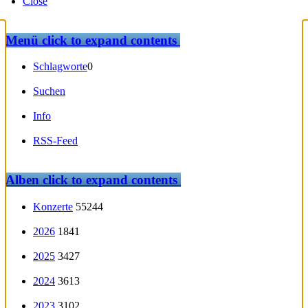
Close
Menü
click to expand contents
Schlagworte
0
Suchen
Info
RSS-Feed
Alben
click to expand contents
Konzerte
55244
2026
1841
2025
3427
2024
3613
2023
3102