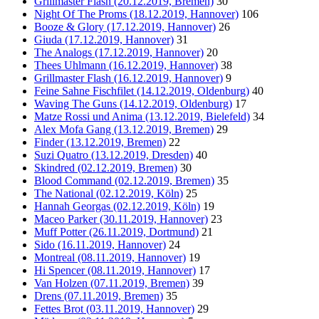
Grillmaster Flash (20.12.2019, Bremen)
30
Night Of The Proms (18.12.2019, Hannover)
106
Booze & Glory (17.12.2019, Hannover)
26
Giuda (17.12.2019, Hannover)
31
The Analogs (17.12.2019, Hannover)
20
Thees Uhlmann (16.12.2019, Hannover)
38
Grillmaster Flash (16.12.2019, Hannover)
9
Feine Sahne Fischfilet (14.12.2019, Oldenburg)
40
Waving The Guns (14.12.2019, Oldenburg)
17
Matze Rossi und Anima (13.12.2019, Bielefeld)
34
Alex Mofa Gang (13.12.2019, Bremen)
29
Finder (13.12.2019, Bremen)
22
Suzi Quatro (13.12.2019, Dresden)
40
Skindred (02.12.2019, Bremen)
30
Blood Command (02.12.2019, Bremen)
35
The National (02.12.2019, Köln)
25
Hannah Georgas (02.12.2019, Köln)
19
Maceo Parker (30.11.2019, Hannover)
23
Muff Potter (26.11.2019, Dortmund)
21
Sido (16.11.2019, Hannover)
24
Montreal (08.11.2019, Hannover)
19
Hi Spencer (08.11.2019, Hannover)
17
Van Holzen (07.11.2019, Bremen)
39
Drens (07.11.2019, Bremen)
35
Fettes Brot (03.11.2019, Hannover)
29