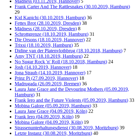
Mädness (03.11.2019, Hannover)
5
Frank Carter And The Rattlesnakes (30.10.2019, Hamburg)
29
Kid Kapichi (30.10.2019, Hamburg)
36
Fettes Brot (28.10.2019, Dresden)
38
Mädness (28.10.2019, Dresden)
8
Schrottgrenze (18.10.2019, Hamburg)
31
Die Orsons (18.10.2019, Hannover)
22
Trixsi (18.10.2019, Hamburg)
35
Didine van der Platenvlothbrug (18.10.2018, Hamburg)
7
Amy TNT (18.10.2019, Hamburg)
22
No Sugar Rock 'n' Roll (18.10.2018, Hamburg)
24
Josh (14.10.2019, Hannover)
18
Jona Straub (14.10.2019, Hannover)
17
Prinz Pi (27.09.2019, Hannover)
18
Madrugada (26.09.2019, Bremen)
36
Laura Jane Grace and the Devouring Mothers (05.09.2019,
Hamburg)
31
Frank Iero and the Future Violents (05.09.2019, Hamburg)
33
Mobina Galore (05.09.2019, Hamburg)
33
Laura Jane Grace (04.09.2019, Köln)
22
Frank Iero (04.09.2019, Köln)
19
Mobina Galore (04.09.2019, Köln)
19
Strassenunterhaltungsdienst (30.08.2019, Moritzburg)
39
Letzte Instanz (30.08.2019, Moritzburg)
40