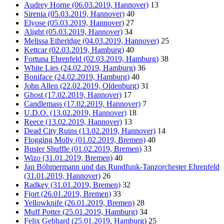
Audrey Horne (06.03.2019, Hannover)
13
Sirenia (05.03.2019, Hannover)
40
Elyose (05.03.2019, Hannover)
27
Alight (05.03.2019, Hannover)
34
Melissa Etheridge (04.03.2019, Hannover)
25
Kettcar (02.03.2019, Hamburg)
40
Fortuna Ehrenfeld (02.03.2019, Hamburg)
38
White Lies (24.02.2019, Hamburg)
36
Boniface (24.02.2019, Hamburg)
40
John Allen (22.02.2019, Oldenburg)
31
Ghost (17.02.2019, Hannover)
17
Candlemass (17.02.2019, Hannover)
7
U.D.O. (13.02.2019, Hannover)
18
Reece (13.02.2019, Hannover)
13
Dead City Ruins (13.02.2019, Hannover)
14
Flogging Molly (01.02.2019, Bremen)
40
Buster Shuffle (01.02.2019, Bremen)
33
Wizo (31.01.2019, Bremen)
40
Jan Böhmermann und das Rundfunk-Tanzorchester Ehrenfeld
(31.01.2019, Hannover)
26
Radkey (31.01.2019, Bremen)
32
Fjort (26.01.2019, Bremen)
33
Yellowknife (26.01.2019, Bremen)
28
Muff Potter (25.01.2019, Hamburg)
34
Felix Gebhard (25.01.2019, Hamburg)
25