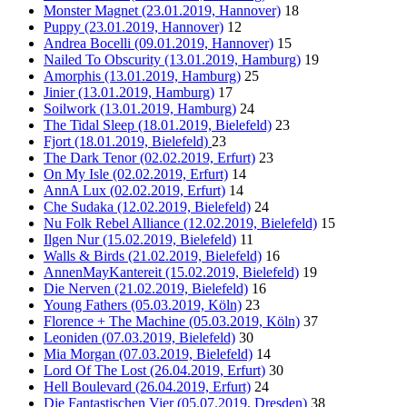
Monster Magnet (23.01.2019, Hannover)
18
Puppy (23.01.2019, Hannover)
12
Andrea Bocelli (09.01.2019, Hannover)
15
Nailed To Obscurity (13.01.2019, Hamburg)
19
Amorphis (13.01.2019, Hamburg)
25
Jinier (13.01.2019, Hamburg)
17
Soilwork (13.01.2019, Hamburg)
24
The Tidal Sleep (18.01.2019, Bielefeld)
23
Fjort (18.01.2019, Bielefeld)
23
The Dark Tenor (02.02.2019, Erfurt)
23
On My Isle (02.02.2019, Erfurt)
14
AnnA Lux (02.02.2019, Erfurt)
14
Che Sudaka (12.02.2019, Bielefeld)
24
Nu Folk Rebel Alliance (12.02.2019, Bielefeld)
15
Ilgen Nur (15.02.2019, Bielefeld)
11
Walls & Birds (21.02.2019, Bielefeld)
16
AnnenMayKantereit (15.02.2019, Bielefeld)
19
Die Nerven (21.02.2019, Bielefeld)
16
Young Fathers (05.03.2019, Köln)
23
Florence + The Machine (05.03.2019, Köln)
37
Leoniden (07.03.2019, Bielefeld)
30
Mia Morgan (07.03.2019, Bielefeld)
14
Lord Of The Lost (26.04.2019, Erfurt)
30
Hell Boulevard (26.04.2019, Erfurt)
24
Die Fantastischen Vier (05.07.2019, Dresden)
38