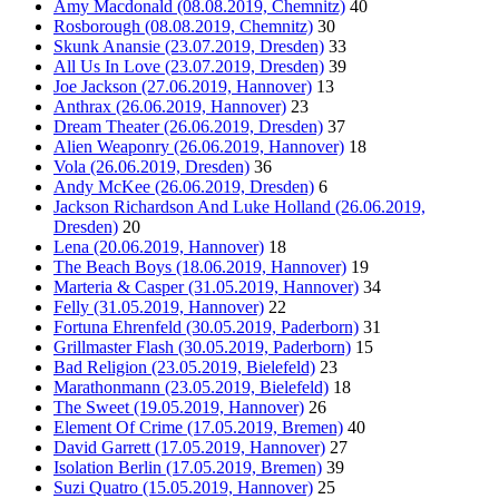
Amy Macdonald (08.08.2019, Chemnitz)
40
Rosborough (08.08.2019, Chemnitz)
30
Skunk Anansie (23.07.2019, Dresden)
33
All Us In Love (23.07.2019, Dresden)
39
Joe Jackson (27.06.2019, Hannover)
13
Anthrax (26.06.2019, Hannover)
23
Dream Theater (26.06.2019, Dresden)
37
Alien Weaponry (26.06.2019, Hannover)
18
Vola (26.06.2019, Dresden)
36
Andy McKee (26.06.2019, Dresden)
6
Jackson Richardson And Luke Holland (26.06.2019,
Dresden)
20
Lena (20.06.2019, Hannover)
18
The Beach Boys (18.06.2019, Hannover)
19
Marteria & Casper (31.05.2019, Hannover)
34
Felly (31.05.2019, Hannover)
22
Fortuna Ehrenfeld (30.05.2019, Paderborn)
31
Grillmaster Flash (30.05.2019, Paderborn)
15
Bad Religion (23.05.2019, Bielefeld)
23
Marathonmann (23.05.2019, Bielefeld)
18
The Sweet (19.05.2019, Hannover)
26
Element Of Crime (17.05.2019, Bremen)
40
David Garrett (17.05.2019, Hannover)
27
Isolation Berlin (17.05.2019, Bremen)
39
Suzi Quatro (15.05.2019, Hannover)
25