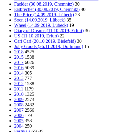
Faelder (30.08.2019, Chemnitz)
30
Eisbrecher (30.08.2019, Chemnitz)
40
The Price (14.09.2019, Lübeck)
23
Soen (14.09.2019, Lübeck)
35
Wheel (14.09.2019, Lübeck)
19
Diary of Dreams (11.10.2019, Erfurt)
36
US (11.10.2019, Erfurt)
22
Cari Cari (20.10.2019, Bielefeld)
30
Jolly Goods (26.11.2019, Dortmund)
15
2018
4525
2015
1538
2017
6026
2016
5039
2014
305
2013
777
2012
1538
2011
1179
2010
1325
2009
2573
2008
2482
2007
2566
2006
1791
2005
358
2004
250
Festivals
65635