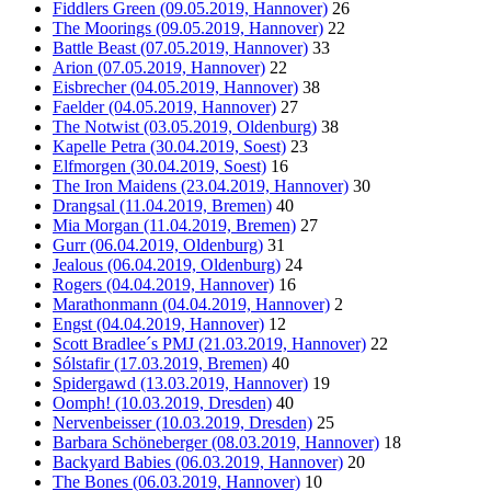
Fiddlers Green (09.05.2019, Hannover)
26
The Moorings (09.05.2019, Hannover)
22
Battle Beast (07.05.2019, Hannover)
33
Arion (07.05.2019, Hannover)
22
Eisbrecher (04.05.2019, Hannover)
38
Faelder (04.05.2019, Hannover)
27
The Notwist (03.05.2019, Oldenburg)
38
Kapelle Petra (30.04.2019, Soest)
23
Elfmorgen (30.04.2019, Soest)
16
The Iron Maidens (23.04.2019, Hannover)
30
Drangsal (11.04.2019, Bremen)
40
Mia Morgan (11.04.2019, Bremen)
27
Gurr (06.04.2019, Oldenburg)
31
Jealous (06.04.2019, Oldenburg)
24
Rogers (04.04.2019, Hannover)
16
Marathonmann (04.04.2019, Hannover)
2
Engst (04.04.2019, Hannover)
12
Scott Bradlee´s PMJ (21.03.2019, Hannover)
22
Sólstafir (17.03.2019, Bremen)
40
Spidergawd (13.03.2019, Hannover)
19
Oomph! (10.03.2019, Dresden)
40
Nervenbeisser (10.03.2019, Dresden)
25
Barbara Schöneberger (08.03.2019, Hannover)
18
Backyard Babies (06.03.2019, Hannover)
20
The Bones (06.03.2019, Hannover)
10