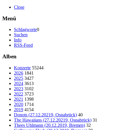
Close
Menü
Schlagworte
0
Suchen
Info
RSS-Feed
Alben
Konzerte
55244
2026
1841
2025
3427
2024
3613
2023
3102
2022
3723
2021
1398
2020
1714
2019
4154
Donots (27.12.20219, Osnabrück)
40
The Hawaiians (27.12.20219, Osnabrück)
31
Thees Uhlmann (20.12.2019, Bremen)
32