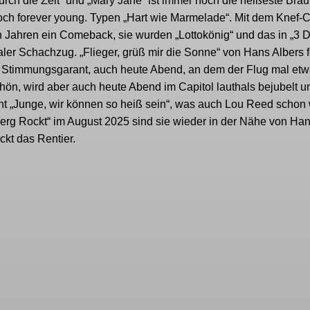
urch die Zeit“ und „Mary Jane“ ist immer noch die heißeste Brau
och forever young. Typen „Hart wie Marmelade“. Mit dem Knef-
len Jahren ein Comeback, sie wurden „Lottokönig“ und das in „3 
ialer Schachzug. „Flieger, grüß mir die Sonne“ von Hans Albers f
n Stimmungsgarant, auch heute Abend, an dem der Flug mal et
schön, wird aber auch heute Abend im Capitol lauthals bejubelt u
ht „Junge, wir können so heiß sein“, was auch Lou Reed schon
rberg Rockt“ im August 2025 sind sie wieder in der Nähe von Ha
ckt das Rentier.