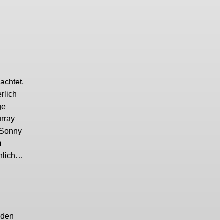
achtet,
rlich
ge
urray
 Sonny
m
hnlich…
nden