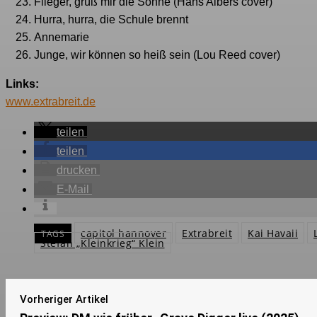
Flieger, grüß mir die Sonne (Hans Albers cover)
Hurra, hurra, die Schule brennt
Annemarie
Junge, wir können so heiß sein (Lou Reed cover)
Links:
www.extrabreit.de
teilen
teilen
drucken
E-Mail
capitol hannover
Extrabreit
Kai Havaii
TAGS
Stefan „Kleinkrieg“ Klein
Vorheriger Artikel