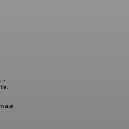
wie
 hat
rwartet