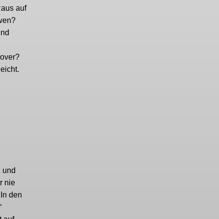
Raus auf
dwen?
ind
nover?
eicht.
1 und
r nie
 In den
“