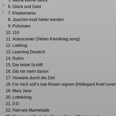
Meine kleine Glock
4
Glück und Geld
)
Kleptomanie
Joachim muß härter werden
Polizisten
110
Autoscooter (Stefan Kleinkrieg song)
Liebling
Learning Deutsch
Ruhm
Der letzte Schliff
Gib mir mehr davon
Vorwärts durch die Zeit
Für mich soll’s rote Rosen regnen (Hildegard Knef cover
Mary Jane
Lottokönig
3-D
Hart wie Marmelade