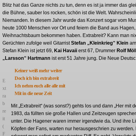
Blitz hat das Ganze nichts zu tun, denn es ist ja immer das g
die Bühne, sauber los rocken, schön ist die Welt. Wahrscheinlic
Niemanden. In diesem Jahr wurde das Konzert sogar vom Musik
heute 1000 Menschen vor Ort und feiern die Band aus Hagen, s
Weihnachtsbaum bekommen haben. Extrabreit? Kann man nix
Gerüchten zufolge weil Gitarrist
Stefan „Kleinkrieg“ Klein
am 
Stefan Klein ist jetzt 69,
Kai Havaii
erst 67, Drummer
Rolf Möl
„Larsson“ Hartmann
ist erst 51 Jahre jung. Die Neue Deutsc
Keiner weiß mehr weiter
Doch ich bin extrabreit
E
Ich nehm euch alle alle mit
xt
Mit in die neue Zeit
ra
b
Mit „Extrabreit“ (was sonst?) gehts los und dann „Her mit
re
1983, da füllten sie große Hallen und Zeitzeugen spreche
it
unter. Die Hagener waren immer irgendwie da. Und ihre L
(
Köpfen der Fans, warten nur herausgeschrien zu werden. 
F