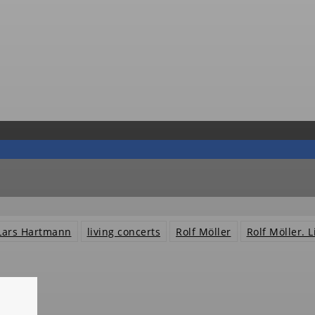
Lars Hartmann
living concerts
Rolf Möller
Rolf Möller. L