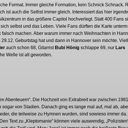
leiche Format. Immer gleiche Formation, kein Schnick Schnack. 
h ist auch die Setlist immer gleich. Interessiert das hier irgen
zentrum in das größere Capitol hochverlegt. Statt 400 Fans s
ich selbst und das Leben. Viele Fans dürften die Karte unterm
 falsch machen. Aber warum immer nach Weihnachten in Han
29.12. Geburtstag hat und dann in Hannover sein möchte. Viell
ler
auch schon 68, Gitarrist
Bubi Hönig
schlappe 69, nur
Lars
he Welle ist alt geworden.
 den Abenteuern“. Die Hochzeit von Extrabreit war zwischen 198
n sogar von Stadien. Danach ging es lange mal auf, mal ab, abe
ieder, die teilweise zu Hymnen wurden, sind sowieso immer da.
Den Text zu „Kleptomanie“ können viele auswendig, „Polizisten