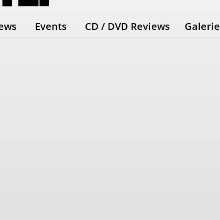
ews
Events
CD / DVD Reviews
Galeri