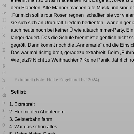
erkennt man sofort am markanten Riff. Es geht „Vorwärts d
ot
dem Planeten. Alte Männer machen alte Musik und sind d
o:
„Für mich soll’s rote Rosen regnen“ schafften sie vor vie
H
sie sich sich an Urururalt-Liedern bedienten , war ein gen
ei
auch heute noch bei keiner Ü wie altauchimmer-Party. Ei
k
länger dauert. Das die Schule brennt ist eigentlich nicht 
e
gegrölt. Dann kommt noch die „Annemarie“ und die Einsic
E
Das war mal richtig breit, geradezu extrabreit. Beim „Fuh
n
Wie jetzt? Nicht zu Weihnachten? Keine Panik. Jährlich ro
g
el
Extrabreit (Foto: Heike Engelhardt bs! 2024)
h
ar
Setlist:
dt
b
Extrabreit
s!
Her mit den Abenteuern
2
Geisterbahn fahrn
0
War das schon alles
2