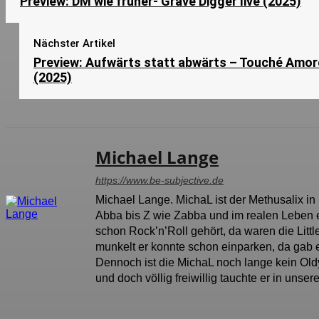
Preview: DM wie früher- Grave Digger live (2025)
Nächster Artikel
Preview: Aufwärts statt abwärts – Touché Amor
(2025)
Michael Lange
https://www.be-subjective.de
Michael Lange. MichaL ist der Methusalix in
Abba bis Z wie Zabba und im realen Leben e
schon Rock’n’Roll gehört, da waren die Litt
munkelt er konnte schon einparken, da gab 
Dennoch ist die MichaL noch lange kein Oldy 
und doch völlig freiwillig tauchte er in uns