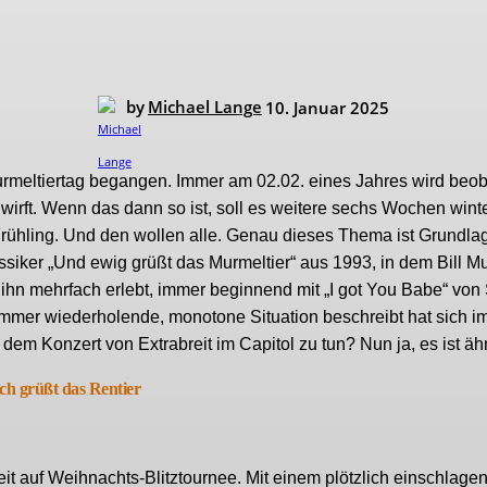
by
Michael Lange
10. Januar 2025
urmeltiertag begangen. Immer am 02.02. eines Jahres wird beob
irft. Wenn das dann so ist, soll es weitere sechs Wochen winte
 Frühling. Und den wollen alle. Genau dieses Thema ist Grundla
siker „Und ewig grüßt das Murmeltier“ aus 1993, in dem Bill M
ihn mehrfach erlebt, immer beginnend mit „I got You Babe“ von
immer wiederholende, monotone Situation beschreibt hat sich i
dem Konzert von Extrabreit im Capitol zu tun? Nun ja, es ist ä
ch grüßt das Rentier
t auf Weihnachts-Blitztournee. Mit einem plötzlich einschlage