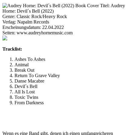
Titel:
Audrey
Horne: Devil´s Bell (2022)
Genre:
Classic Rock/Heavy Rock
Verlag:
Napalm Records
Erscheinungsdatum:
22.04.2022
Seiten:
www.audreyhornemusic.com
Tracklist:
Ashes To Ashes
Animal
Break Out
Return To Grave Valley
Danse Macabre
Devil´s Bell
All Is Lost
Toxic Twins
From Darkness
Wenn es eine Band gibt, denen ich einen umfangreicheren