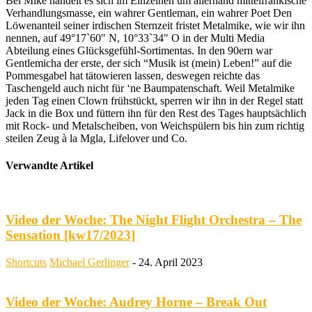
Bei Mike handelt es sich im Einzelnen um allerhand mittelfränkische
Verhandlungsmasse, ein wahrer Gentleman, ein wahrer Poet Den
Löwenanteil seiner irdischen Sternzeit fristet Metalmike, wie wir ihn
nennen, auf 49°17`60" N, 10°33`34" O in der Multi Media
Abteilung eines Glücksgefühl-Sortimentas. In den 90ern war
Gentlemicha der erste, der sich “Musik ist (mein) Leben!” auf die
Pommesgabel hat tätowieren lassen, deswegen reichte das
Taschengeld auch nicht für ‘ne Baumpatenschaft. Weil Metalmike
jeden Tag einen Clown frühstückt, sperren wir ihn in der Regel statt
Jack in die Box und füttern ihn für den Rest des Tages hauptsächlich
mit Rock- und Metalscheiben, von Weichspülern bis hin zum richtig
steilen Zeug à la Mgla, Lifelover und Co.
Verwandte Artikel
Video der Woche: The Night Flight Orchestra – The
Sensation [kw17/2023]
Shortcuts
Michael Gerlinger
-
24. April 2023
Video der Woche: Audrey Horne – Break Out