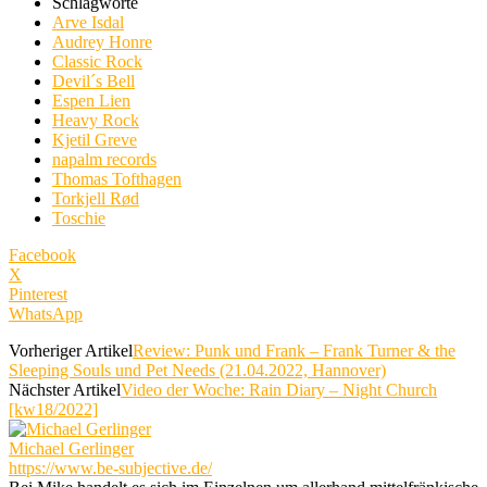
Schlagworte
Arve Isdal
Audrey Honre
Classic Rock
Devil´s Bell
Espen Lien
Heavy Rock
Kjetil Greve
napalm records
Thomas Tofthagen
Torkjell Rød
Toschie
Facebook
X
Pinterest
WhatsApp
Vorheriger Artikel
Review: Punk und Frank – Frank Turner & the
Sleeping Souls und Pet Needs (21.04.2022, Hannover)
Nächster Artikel
Video der Woche: Rain Diary – Night Church
[kw18/2022]
Michael Gerlinger
https://www.be-subjective.de/