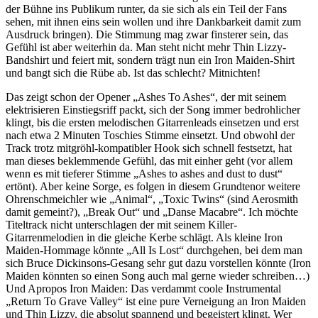
der Bühne ins Publikum runter, da sie sich als ein Teil der Fans
sehen, mit ihnen eins sein wollen und ihre Dankbarkeit damit zum
Ausdruck bringen). Die Stimmung mag zwar finsterer sein, das
Gefühl ist aber weiterhin da. Man steht nicht mehr Thin Lizzy-
Bandshirt und feiert mit, sondern trägt nun ein Iron Maiden-Shirt
und bangt sich die Rübe ab. Ist das schlecht? Mitnichten!
Das zeigt schon der Opener „Ashes To Ashes“, der mit seinem
elektrisieren Einstiegsriff packt, sich der Song immer bedrohlicher
klingt, bis die ersten melodischen Gitarrenleads einsetzen und erst
nach etwa 2 Minuten Toschies Stimme einsetzt. Und obwohl der
Track trotz mitgröhl-kompatibler Hook sich schnell festsetzt, hat
man dieses beklemmende Gefühl, das mit einher geht (vor allem
wenn es mit tieferer Stimme „Ashes to ashes and dust to dust“
ertönt). Aber keine Sorge, es folgen in diesem Grundtenor weitere
Ohrenschmeichler wie „Animal“, „Toxic Twins“ (sind Aerosmith
damit gemeint?), „Break Out“ und „Danse Macabre“. Ich möchte
Titeltrack nicht unterschlagen der mit seinem Killer-
Gitarrenmelodien in die gleiche Kerbe schlägt. Als kleine Iron
Maiden-Hommage könnte „All Is Lost“ durchgehen, bei dem man
sich Bruce Dickinsons-Gesang sehr gut dazu vorstellen könnte (Iron
Maiden könnten so einen Song auch mal gerne wieder schreiben…)
Und Apropos Iron Maiden: Das verdammt coole Instrumental
„Return To Grave Valley“ ist eine pure Verneigung an Iron Maiden
und Thin Lizzy, die absolut spannend und begeistert klingt. Wer