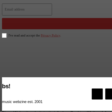
I've read and accept the
Privacy Policy
.
bs!
music webzine est. 2001