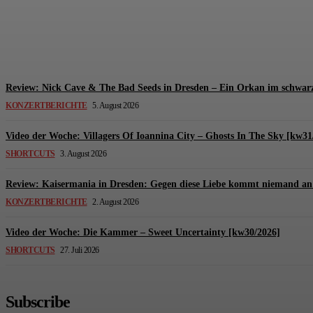
Review: The Kids Are United – Fährmannsfest (3
Michael Lange
-
6. August 2026
Review: Nick Cave & The Bad Seeds in Dresden – Ein Orkan im schwarz
KONZERTBERICHTE
5. August 2026
Video der Woche: Villagers Of Ioannina City – Ghosts In The Sky [kw31
SHORTCUTS
3. August 2026
Review: Kaisermania in Dresden: Gegen diese Liebe kommt niemand an 
KONZERTBERICHTE
2. August 2026
Video der Woche: Die Kammer – Sweet Uncertainty [kw30/2026]
SHORTCUTS
27. Juli 2026
Subscribe