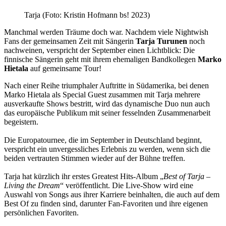
Tarja (Foto: Kristin Hofmann bs! 2023)
Manchmal werden Träume doch war. Nachdem viele Nightwish
Fans der gemeinsamen Zeit mit Sängerin
Tarja Turunen
noch
nachweinen, verspricht der September einen Lichtblick: Die
finnische Sängerin geht mit ihrem ehemaligen Bandkollegen
Marko
Hietala
auf gemeinsame Tour!
Nach einer Reihe triumphaler Auftritte in Südamerika, bei denen
Marko Hietala als Special Guest zusammen mit Tarja mehrere
ausverkaufte Shows bestritt, wird das dynamische Duo nun auch
das europäische Publikum mit seiner fesselnden Zusammenarbeit
begeistern.
Die Europatournee, die im September in Deutschland beginnt,
verspricht ein unvergessliches Erlebnis zu werden, wenn sich die
beiden vertrauten Stimmen wieder auf der Bühne treffen.
Tarja hat kürzlich ihr erstes Greatest Hits-Album „
Best of Tarja –
Living the Dream
“ veröffentlicht. Die Live-Show wird eine
Auswahl von Songs aus ihrer Karriere beinhalten, die auch auf dem
Best Of zu finden sind, darunter Fan-Favoriten und ihre eigenen
persönlichen Favoriten.