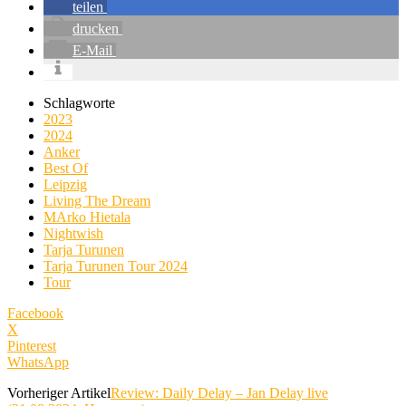
teilen
drucken
E-Mail
Schlagworte
2023
2024
Anker
Best Of
Leipzig
Living The Dream
MArko Hietala
Nightwish
Tarja Turunen
Tarja Turunen Tour 2024
Tour
Facebook
X
Pinterest
WhatsApp
Vorheriger Artikel
Review: Daily Delay – Jan Delay live