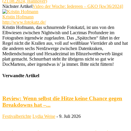
(21.08.2024, Hannover)
Nächster Artikel
Video der Woche: Iedereen – GKO [kw36/2024]
Kristin Hofmann
http://www.fotokatz.de/
Kristin Hofmann, das schnurrende Fotokatzl, ist uns von den
Elbwiesen zwischen Nightwish und Lacrimas Profundere im
Fotograben irgendwie zugelaufen. Das „Spätzchen“ fährt in der
Regel nicht die Krallen aus, voll auf weißblaue Vierräder ab und hat
die anderen sechs Nerdzwerge zwischen Datenkraken,
Mediendschungel und Hexadezimal im Blinzelwettbewerb längst
platt gemacht. Schnurrbart steht ihr übrigens nicht so gut wie
DocMartens, aber irgendwas is’ ja immer. Bitte nicht füttern!
Verwandte Artikel
Review: Wenn selbst die Hitze keine Chance gegen
Breakdowns hat –...
Festivalberichte
Lydia Weise
-
9. Juli 2026