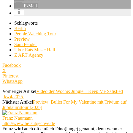
E-Mail
Schlagworte
Berlin
People Watching Tour
Preview
Sam Fender
Uber Eats Music Hall
Z ART Agency
Facebook
X
Pinterest
WhatsApp
Vorheriger Artikel
Video der Woche: Jungle – Keep Me Satisfied
[kw4/2025]
Nächster Artikel
Preview: Bullet For My Valentine mit Trivium auf
Jubiläumstour [2025]
Franz Naumann
http://www.be-subjective.de
Franz wird auch oft einfach Dino(junge) genannt, denn wenn er