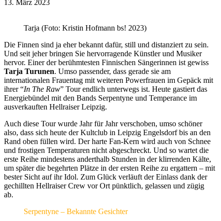
13. März 2023
Tarja (Foto: Kristin Hofmann bs! 2023)
Die Finnen sind ja eher bekannt dafür, still und distanziert zu sein.
Und seit jeher bringen Sie hervorragende Künstler und Musiker
hervor. Einer der berühmtesten Finnischen Sängerinnen ist gewiss
Tarja Turunen
. Umso passender, dass gerade sie am
internationalen Frauentag mit weiteren Powerfrauen im Gepäck mit
ihrer “
In The Raw
” Tour endlich unterwegs ist. Heute gastiert das
Energiebündel mit den Bands Serpentyne und Temperance im
ausverkauften Hellraiser Leipzig.
Auch diese Tour wurde Jahr für Jahr verschoben, umso schöner
also, dass sich heute der Kultclub in Leipzig Engelsdorf bis an den
Rand oben füllen wird. Der harte Fan-Kern wird auch von Schnee
und frostigen Temperaturen nicht abgeschreckt. Und so wartet die
erste Reihe mindestens anderthalb Stunden in der klirrenden Kälte,
um später die begehrten Plätze in der ersten Reihe zu ergattern – mit
bester Sicht auf ihr Idol. Zum Glück verläuft der Einlass dank der
gechillten Hellraiser Crew vor Ort pünktlich, gelassen und zügig
ab.
Serpentyne – Bekannte Gesichter