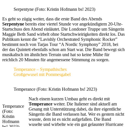
Serpentyne (Foto: Kristin Hofmann bs! 2023)
Es geht so zügig weiter, dass die erste Band des Abends
Serpentyne
bereits eine viertel Stunde vor angekündigtem 20-Uhr-
Startschuss den Abend einläutet. Die Londoner Truppe um Sängerin
Maggie Beth Sand wirbelt ohne Startschwieirigkeiten direkt los. Das
Publikum kennt die “Lavishly Orchestrated Symphonic Rocker”
bestimmt noch von Tarjas Tour “A Nordic Symphony” 2018, bei
der das Quintett ebenfalls schon am Start war. Die Band bewegt sich
musikalisch im ähnlichen Terrain und hat so keine Mühe für
reichlich 20 Minuten für angemessene Stimmung zu sorgen.
Temperance – Sympathisches
Großgewusel mit Pommesgabel
Temperance (Foto: Kristin Hofmann bs! 2023)
Nach einem kurzen Umbau geht es direkt mit
Temperance
weiter. Die Italiener sind aktuell am
Temperance
Gesang mit Unterstützung dabei, da ihre eigentliche
(Foto:
Sängerin die Band verlassen hat. Wer es gestern nicht
Kristin
wusste, dem ist es nicht aufgefallen. Die Band
Hofmann
wuselte und wirbelte wie ein gut gelaunter Hurricane
bs! 2023)