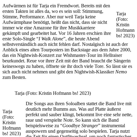
Aufwärmen ist für Tarja ein Fremdwort. Bereits mit den
ersten Takten ist alles da, wo es sein soll: Stimmung,
Tarja
Stimme, Performance. Aber nur weil Tarja keine
(Foto:
Aufwärmphase benötigt, heißt das nicht, dass sie nicht
Kristin
immer wie eine Amazone für ihre Musikkarriere
Hofmann
gekämpft und gearbeitet hat. Vor 16 Jahren erschien ihre
bs! 2023)
erste Solo-Single “
I Walk Alone
”, die heute Abend
selbstverständlich auch nicht fehlen darf. Nostalgisch ist auch der
Anblick eines alten Tourposters im Backstage aus dem Jahre 2000,
das ein Nightwish-Konzert zur Wishmaster-Tour im Hellraiser
beurkundet. Reue vor ihrer Zeit mit der Band braucht die Sängerin
keineswegs zu haben, öffnete sie ihr doch viele Tore. So lässt sie es
sich auch nicht nehmen und gibt den Nightwish-Klassiker
Nemo
zum Besten.
Tarja (Foto: Kristin Hofmann bs! 2023)
Die Songs aus ihren Soloalben stattet die Band live mit
deutlich mehr Bumms aus. Was auf Platte äußerst
Tarja
perfekt und sauber klingt, bekommt live eine sehr nette,
(Foto:
raue und verspielte Note. So kann sich die Band
Kristin
beispielsweise zu “
Goodbye Stranger
” instrumental
Hofmann
auspowern und gegenseitig solo bespielen. Tarja nutzt
bs! 2023)
die Zeit für einen Outfitwechsel, um noch fantastischer