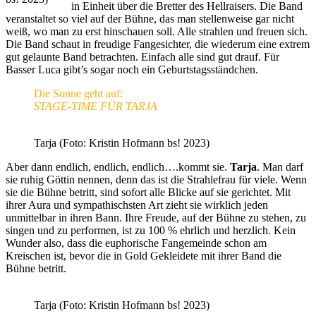
in Einheit über die Bretter des Hellraisers. Die Band
veranstaltet so viel auf der Bühne, das man stellenweise gar nicht
weiß, wo man zu erst hinschauen soll. Alle strahlen und freuen sich.
Die Band schaut in freudige Fangesichter, die wiederum eine extrem
gut gelaunte Band betrachten. Einfach alle sind gut drauf. Für
Basser Luca gibt’s sogar noch ein Geburtstagsständchen.
Die Sonne geht auf:
STAGE-TIME FÜR TARJA
Tarja (Foto: Kristin Hofmann bs! 2023)
Aber dann endlich, endlich, endlich….kommt sie.
Tarja
. Man darf
sie ruhig Göttin nennen, denn das ist die Strahlefrau für viele. Wenn
sie die Bühne betritt, sind sofort alle Blicke auf sie gerichtet. Mit
ihrer Aura und sympathischsten Art zieht sie wirklich jeden
unmittelbar in ihren Bann. Ihre Freude, auf der Bühne zu stehen, zu
singen und zu performen, ist zu 100 % ehrlich und herzlich. Kein
Wunder also, dass die euphorische Fangemeinde schon am
Kreischen ist, bevor die in Gold Gekleidete mit ihrer Band die
Bühne betritt.
Tarja (Foto: Kristin Hofmann bs! 2023)