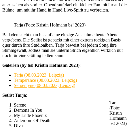
auszusehen als vorher. Obendrauf darf ein kleiner Fan mit ihr auf die
Bühne, um mit ihr Hand in Hand Live-Spirit zu verbreiten.
Tarja (Foto: Kristin Hofmann bs! 2023)
Balladen sucht man bis auf eine einzige Ausnahme heute Abend
vergebens. Die Setlist ist gepackt mit einer extrem rockigen Basis
quer durch ihre Studioalben. Tarja beweist bei jedem Song ihre
Stimmgewalt, sodass man sie unterm Strich eigentlich wirklich nur
noch für eine Götting halten kann.
Galerien (by bs! Kristin Hofmann 2023)
:
Tarja (08.03.2023, Leipzig)
Temperance (08.03.2023, Leipzig)
Serpentyne (08.03.2023, Leipzig)
Setlist Tarja:
Tarja
Serene
(Foto:
Demons In You
Kristin
My Little Phoenix
Hofmann
Anteroom Of Death
bs! 2023)
Diva