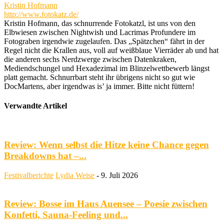
Kristin Hofmann
http://www.fotokatz.de/
Kristin Hofmann, das schnurrende Fotokatzl, ist uns von den
Elbwiesen zwischen Nightwish und Lacrimas Profundere im
Fotograben irgendwie zugelaufen. Das „Spätzchen“ fährt in der
Regel nicht die Krallen aus, voll auf weißblaue Vierräder ab und hat
die anderen sechs Nerdzwerge zwischen Datenkraken,
Mediendschungel und Hexadezimal im Blinzelwettbewerb längst
platt gemacht. Schnurrbart steht ihr übrigens nicht so gut wie
DocMartens, aber irgendwas is’ ja immer. Bitte nicht füttern!
Verwandte Artikel
Review: Wenn selbst die Hitze keine Chance gegen
Breakdowns hat –...
Festivalberichte
Lydia Weise
-
9. Juli 2026
Review: Bosse im Haus Auensee – Poesie zwischen
Konfetti, Sauna-Feeling und...