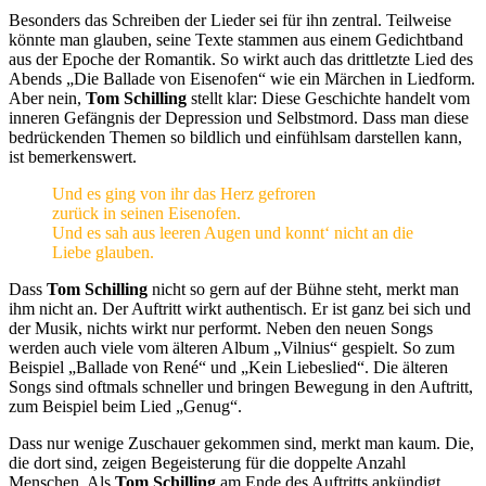
Besonders das Schreiben der Lieder sei für ihn zentral. Teilweise
könnte man glauben, seine Texte stammen aus einem Gedichtband
aus der Epoche der Romantik. So wirkt auch das drittletzte Lied des
Abends „Die Ballade von Eisenofen“ wie ein Märchen in Liedform.
Aber nein,
Tom Schilling
stellt klar: Diese Geschichte handelt vom
inneren Gefängnis der Depression und Selbstmord. Dass man diese
bedrückenden Themen so bildlich und einfühlsam darstellen kann,
ist bemerkenswert.
Und es ging von ihr das Herz gefroren
zurück in seinen Eisenofen.
Und es sah aus leeren Augen und konnt‘ nicht an die
Liebe glauben.
Dass
Tom Schilling
nicht so gern auf der Bühne steht, merkt man
ihm nicht an. Der Auftritt wirkt authentisch. Er ist ganz bei sich und
der Musik, nichts wirkt nur performt. Neben den neuen Songs
werden auch viele vom älteren Album „Vilnius“ gespielt. So zum
Beispiel „Ballade von René“ und „Kein Liebeslied“. Die älteren
Songs sind oftmals schneller und bringen Bewegung in den Auftritt,
zum Beispiel beim Lied „Genug“.
Dass nur wenige Zuschauer gekommen sind, merkt man kaum. Die,
die dort sind, zeigen Begeisterung für die doppelte Anzahl
Menschen. Als
Tom Schilling
am Ende des Auftritts ankündigt,