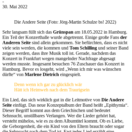
-
30. Mai 2022
Die Andere Seite (Foto: Jörg-Martin Schulze bs! 2022)
Sehr langsam füllt sich das
Grünspan
am 18.05.2022 in Hamburg.
Ein Teil der Konzerthalle wurde abgetrennt. Einige große Fans
der
Anderen Seite
sind allein gekommen. Sie befürchten, dass es nicht
viele sein werden, die kommen und
Tom Schilling
und seiner Band
zeigen werden, dass ihre Musik toll ist. Gerade, nachdem das
Konzert in Frankfurt wegen mangelnder Nachfrage abgesagt
werden musste. Insgesamt besuchen 76 Zuschauer das Konzert in
Hamburg. Bevor es losgeht, wird „Wenn ich mir was wünschen
dürfte“ von
Marlene Dietrich
eingespielt.
Denn wenn ich gar zu glücklich wär
Hätt ich Heimweh nach dem Traurigsein
Ein Lied, das sich wirklich gut in die Leitmotive von
Die Andere
Seite
einfügt. Das neue Konzeptalbum der Band heißt „Epithymia“.
Dieser Begriff kommt aus dem Griechischen und bedeutet
Sehnsucht, unstillbares Verlangen. Wer die Lieder gehört hat,
versteht mühelos, wie es zu dem Albumtitel kommt. Ob es Liebe,
die Geborgenheit, die ein Kind von den Eltern braucht oder sogar
die Sehnsucht nach dem Tod ist. Fast jedes Lied erzählt eine