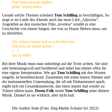
Darf man niemals quälen
gehn‘ kaputt dabei.
Gerade solche Themen scheinen
Tom Schilling
zu beschäftigen. So
singt er im Laufe des Abends auch das neue Lied „Aljoscha“.
Angelehnt an den russischen Film „loveless“ erzählt es eine
Geschichte von einem Jungen, der von zu Hause fliehen muss, um
zu überleben.
Die Tränen laufen und es wird ihm klar,
Aljoscha du musst gehen‘,
(…)
um zu fehln‘.
Bei ihrer Musik muss man unbedingt auf die Texte achten. Sie sind
sehr bedeutungsvoll und berührend und dabei fast immer offen für
eine eigene Interpretation. Wie gut
Tom Schilling
mit den Worten
umgeht, ist beeindruckend. Zusammen mit seiner klaren Stimme und
der instrumentellen Untermalung, die oft mit Disharmonien spielt,
ergibt sich ein Gesamtkunstwerk, das einen immer mal wieder zu
Tränen rühren kann.
Doom Folk
nennt
Tom Schilling
seine düstere
Musik. Dunkel ist sie wirklich, aber nicht kalt.
Die Andere Seite (Foto: Jörg-Martin Schulze bs! 2022)