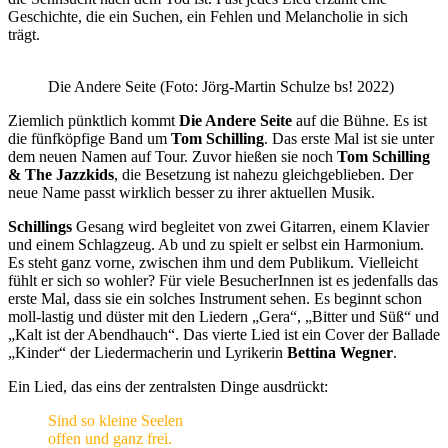
Geschichte, die ein Suchen, ein Fehlen und Melancholie in sich
trägt.
Die Andere Seite (Foto: Jörg-Martin Schulze bs! 2022)
Ziemlich pünktlich kommt
Die Andere Seite
auf die Bühne. Es ist
die fünfköpfige Band um
Tom Schilling
. Das erste Mal ist sie unter
dem neuen Namen auf Tour. Zuvor hießen sie noch
Tom Schilling
& The Jazzkids
, die Besetzung ist nahezu gleichgeblieben. Der
neue Name passt wirklich besser zu ihrer aktuellen Musik.
Schillings
Gesang wird begleitet von zwei Gitarren, einem Klavier
und einem Schlagzeug. Ab und zu spielt er selbst ein Harmonium.
Es steht ganz vorne, zwischen ihm und dem Publikum. Vielleicht
fühlt er sich so wohler? Für viele BesucherInnen ist es jedenfalls das
erste Mal, dass sie ein solches Instrument sehen. Es beginnt schon
moll-lastig und düster mit den Liedern „Gera“, „Bitter und Süß“ und
„Kalt ist der Abendhauch“. Das vierte Lied ist ein Cover der Ballade
„Kinder“ der Liedermacherin und Lyrikerin
Bettina Wegner
.
Ein Lied, das eins der zentralsten Dinge ausdrückt:
Sind so kleine Seelen
offen und ganz frei.