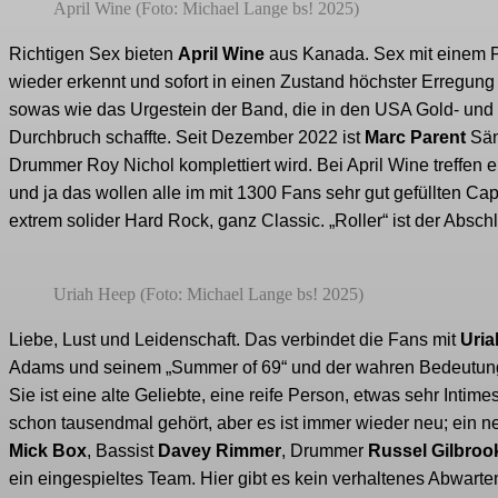
April Wine (Foto: Michael Lange bs! 2025)
Richtigen Sex bieten
April Wine
aus Kanada. Sex mit einem Pa
wieder erkennt und sofort in einen Zustand höchster Erregung ver
sowas wie das Urgestein der Band, die in den USA Gold- und Pl
Durchbruch schaffte. Seit Dezember 2022 ist
Marc Parent
Sän
Drummer Roy Nichol komplettiert wird. Bei April Wine treffen e
und ja das wollen alle im mit 1300 Fans sehr gut gefüllten Cap
extrem solider Hard Rock, ganz Classic. „Roller“ ist der Absch
Uriah Heep (Foto: Michael Lange bs! 2025)
Liebe, Lust und Leidenschaft. Das verbindet die Fans mit
Uria
Adams und seinem „Summer of 69“ und der wahren Bedeutung 
Sie ist eine alte Geliebte, eine reife Person, etwas sehr Inti
schon tausendmal gehört, aber es ist immer wieder neu; ein 
Mick Box
, Bassist
Davey Rimmer
, Drummer
Russel Gilbroo
ein eingespieltes Team. Hier gibt es kein verhaltenes Abwarte