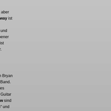
 aber
nway
ist
 und
Opener
ist
.
on Bryan
 Band.
les
 Guitar
aw
sind
n“ und