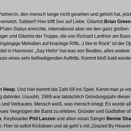
rtner:in, den mensch lange nicht gesehen und gehört hat, jetzt
setzt. Sabber!! Hier trifft Sex auf Liebe. Gitarrist
Brian Gree
atin-Status erreichte, international aber nie den ganz großen
ger und Gitarrist der Truppe, die von Richard Lanthier am Bass
ingängige Melodien auf knackige Riffs. „I like to Rock“ ist der 
itol in Hannover. „Say Hello“ hat was von Beatles, alles andere 
luss eines sehr befriedigenden Auftritts. Kommt bloß bald wieder
h Heep
. Und hier kommt die Zahl 69 ins Spiel. Kennt man ja v
dahinter. Uuuuhh. 1969 war tatsächlich Gründungsjahr dieser
mes und Vertrautes. Mensch weiß, was mensch kriegt. Es wurde al
neues Vergnügen die Band zu erleben. Gründer und Godfather of
k
, Keyboarder
Phil Lanzon
und allen voran Sänger
Bernie Sh
n. Hier ist sofort Kickdown und ab geht´s mit „Grazed By Heave