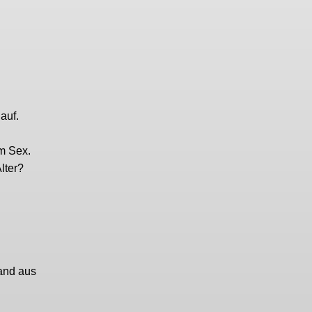
auf.
m Sex.
lter?
and aus