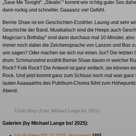
„Save Me Tonight“. „Stealin´“ kommt wie richtig guter Sex d
dann rockig und schneller. Gaaaanz viel Gefühl.
Bernie Shaw ist ein Geschichten-Erzähler. Launig und sehr wit
Geschichte der Band. Musikalisch sind die Heeps auch Geschi
Magician’s Birthday” sind dann durchaus mal 10-Minüter, also
immer noch dabei die Zeichensprache von Lanzon und Box zu en
uns sagen? Oder machen sie sich nur einen Jux? Die letzten 
drum. Schmunzelnd erzählt Bernie Shaw davon in welcher Rubr
Rock? Folk Rock? Die Antwort ist ganz einfach, sie können ein
Rock. Und jetzt kommt ganz zum Schluss noch mal was ganz Ei
lauten Aaaaaahhs des Publikum-Chores führt zum Höhepunkt. W
Abend.
Uriah Heep (Foto: Michael Lange bs! 2025)
Galerien (by Michael Lange bs! 2025):
Uriah Heep (03.11.2025, Hannover)
[40]