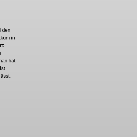
l den
akum in
t:
u
man hat
ist
ässt.