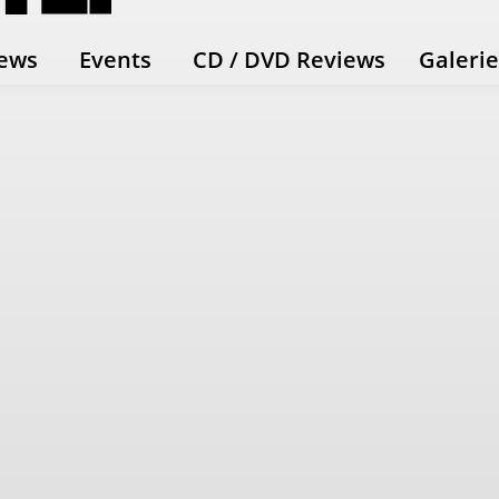
ews
Events
CD / DVD Reviews
Galeri