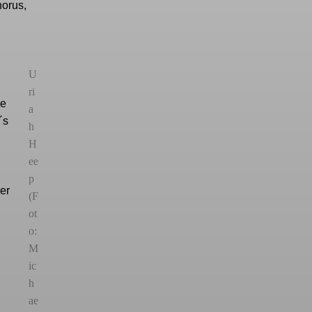
horus,
U
ri
ie
a
´s
h
H
ee
p
er
(F
ot
o:
M
ic
h
ae