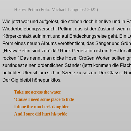
Heavy Pettin (Foto: Michael Lange bs! 2025)
Wie jetzt war und aufgelöst, die stehen doch hier live und in
Wiederbelebungsversuch. Petting, das ist der Zustand, wenn 
Körperkontakt aufnimmt und auf Entdeckungsreise geht. Ein L
Form eines neuen Albums veröffentlicht, das Sänger und Grü
„Heavy Pettin sind zurück!!! Rock Generation ist ein Fest fü
rocken.“ Das nennt man dicke Hose. Großen Worten sollten g
zumindest einen ordentlichen Ständer (jetzt kommen die Flach
beliebtes Utensil, um sich in Szene zu setzen. Der Classic Ro
Der Gig bleibt höhepunktlos.
Take me across the water
′Cause I need some place to hide
I done the rancher’s daughter
And I sure did hurt his pride