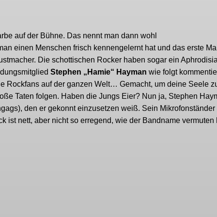
 Farbe auf der Bühne. Das nennt man dann wohl
man einen Menschen frisch kennengelernt hat und das erste Ma
ustmacher. Die schottischen Rocker haben sogar ein Aphrodisi
ndungsmitglied
Stephen „Hamie“ Hayman
wie folgt kommentier
r alle Rockfans auf der ganzen Welt… Gemacht, um deine Seele z
roße Taten folgen. Haben die Jungs Eier? Nun ja, Stephen Hay
gags), den er gekonnt einzusetzen weiß. Sein Mikrofonständer 
ck ist nett, aber nicht so erregend, wie der Bandname vermuten l