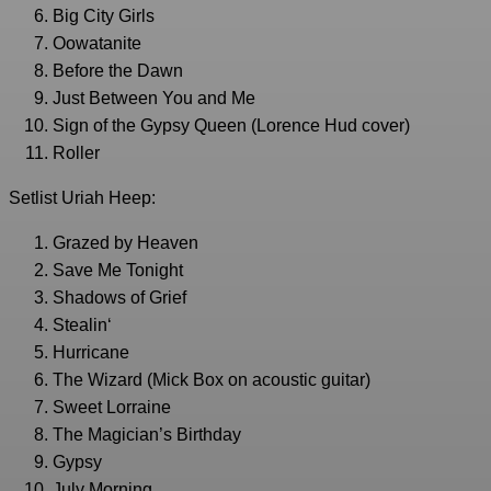
Big City Girls
Oowatanite
Before the Dawn
Just Between You and Me
Sign of the Gypsy Queen (Lorence Hud cover)
Roller
Setlist Uriah Heep:
Grazed by Heaven
Save Me Tonight
Shadows of Grief
Stealin‘
Hurricane
The Wizard (Mick Box on acoustic guitar)
Sweet Lorraine
The Magician’s Birthday
Gypsy
July Morning