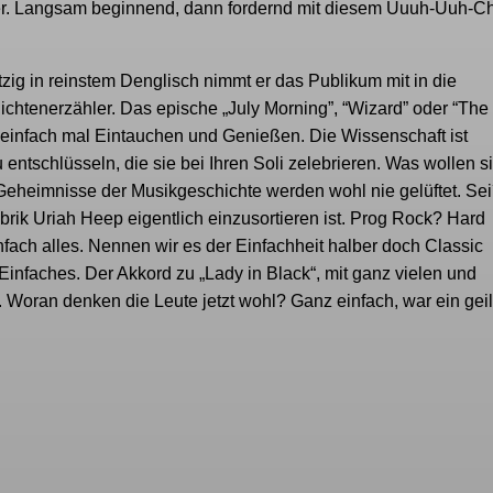
aher. Langsam beginnend, dann fordernd mit diesem Uuuh-Uuh-C
zig in reinstem Denglisch nimmt er das Publikum mit in die
chtenerzähler. Das epische „July Morning”, “Wizard” oder “The
 einfach mal Eintauchen und Genießen. Die Wissenschaft ist
tschlüsseln, die sie bei Ihren Soli zelebrieren. Was wollen s
Geheimnisse der Musikgeschichte werden wohl nie gelüftet. Sei
ik Uriah Heep eigentlich einzusortieren ist. Prog Rock? Hard
fach alles. Nennen wir es der Einfachheit halber doch Classic
nfaches. Der Akkord zu „Lady in Black“, mit ganz vielen und
oran denken die Leute jetzt wohl? Ganz einfach, war ein geil