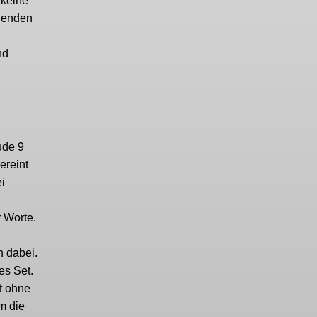
 keine
igenden
nd
ude 9
ereint
i
r Worte.
n dabei.
es Set.
t ohne
m die