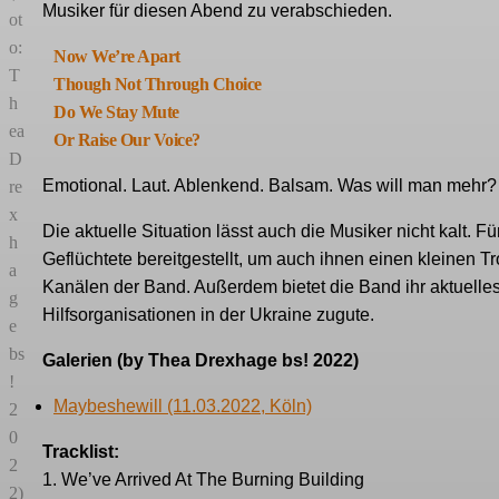
Musiker für diesen Abend zu verabschieden.
ot
o:
Now We’re Apart
T
Though Not Through Choice
h
Do We Stay Mute
ea
Or Raise Our Voice?
D
Emotional. Laut. Ablenkend. Balsam. Was will man mehr?
re
x
Die aktuelle Situation lässt auch die Musiker nicht kalt.
h
Geflüchtete bereitgestellt, um auch ihnen einen kleinen Tr
a
Kanälen der Band. Außerdem bietet die Band ihr aktuelle
g
Hilfsorganisationen in der Ukraine zugute.
e
bs
Galerien (by Thea Drexhage bs! 2022)
!
Maybeshewill (11.03.2022, Köln)
2
0
Tracklist:
2
1. We’ve Arrived At The Burning Building
2)