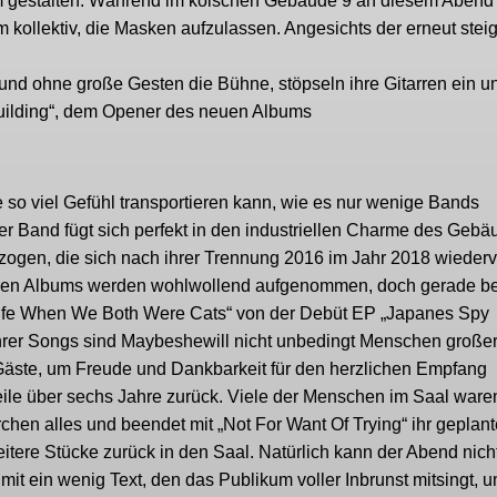
um gestalten. Während im kölschen Gebäude 9 an diesem Abend
m kollektiv, die Masken aufzulassen. Angesichts der erneut ste
nd ohne große Gesten die Bühne, stöpseln ihre Gitarren ein u
 Building“, dem Opener des neuen Albums
e so viel Gefühl transportieren kann, wie es nur wenige Bands
r Band fügt sich perfekt in den industriellen Charme des Gebä
gezogen, die sich nach ihrer Trennung 2016 im Jahr 2018 wiederv
euen Albums werden wohlwollend aufgenommen, doch gerade be
 Life When We Both Were Cats“ von der Debüt EP „Japanes Spy
 ihrer Songs sind Maybeshewill nicht unbedingt Menschen große
 Gäste, um Freude und Dankbarkeit für den herzlichen Empfang
weile über sechs Jahre zurück. Viele der Menschen im Saal ware
hen alles und beendet mit „Not For Want Of Trying“ ihr geplant
itere Stücke zurück in den Saal. Natürlich kann der Abend nich
it ein wenig Text, den das Publikum voller Inbrunst mitsingt, u