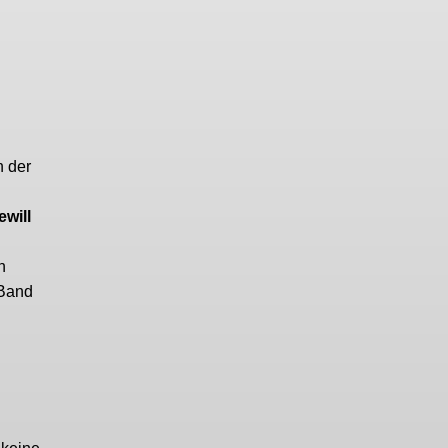
n der
will
n
 Band