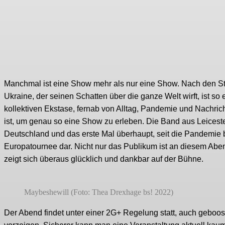
Manchmal ist eine Show mehr als nur eine Show. Nach den St
Ukraine, der seinen Schatten über die ganze Welt wirft, ist so
kollektiven Ekstase, fernab von Alltag, Pandemie und Nachric
ist, um genau so eine Show zu erleben. Die Band aus Leicester
Deutschland und das erste Mal überhaupt, seit die Pandemie be
Europatournee dar. Nicht nur das Publikum ist an diesem Aben
zeigt sich überaus glücklich und dankbar auf der Bühne.
Maybeshewill (Foto: Thea Drexhage bs! 2022)
Der Abend findet unter einer 2G+ Regelung statt, auch gebo