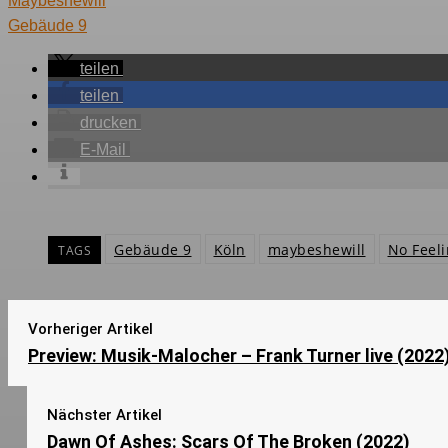
Maybeshewill
Gebäude 9
teilen
teilen
drucken
E-Mail
Gebäude 9
Köln
maybeshewill
No Feeli
TAGS
Vorheriger Artikel
Preview: Musik-Malocher – Frank Turner live (2022
Nächster Artikel
Dawn Of Ashes: Scars Of The Broken (2022)