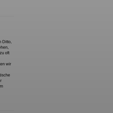
 Ditto,
ehen,
zu oft
en wir
tische
r
im