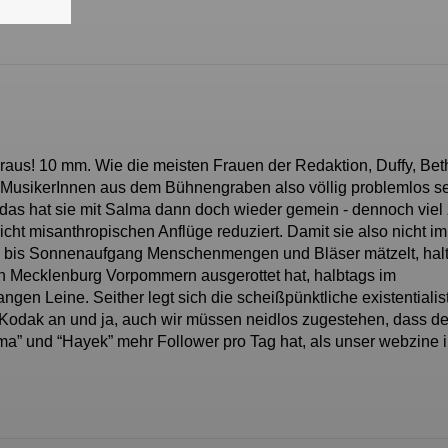
us! 10 mm. Wie die meisten Frauen der Redaktion, Duffy, Beth
 MusikerInnen aus dem Bühnengraben also völlig problemlos s
 das hat sie mit Salma dann doch wieder gemein - dennoch viel 
icht misanthropischen Anflüge reduziert. Damit sie also nicht im
r- bis Sonnenaufgang Menschenmengen und Bläser mätzelt, halt
in Mecklenburg Vorpommern ausgerottet hat, halbtags im
ngen Leine. Seither legt sich die scheißpünktliche existentialis
Kodak an und ja, auch wir müssen neidlos zugestehen, dass de
ma” und “Hayek” mehr Follower pro Tag hat, als unser webzine 