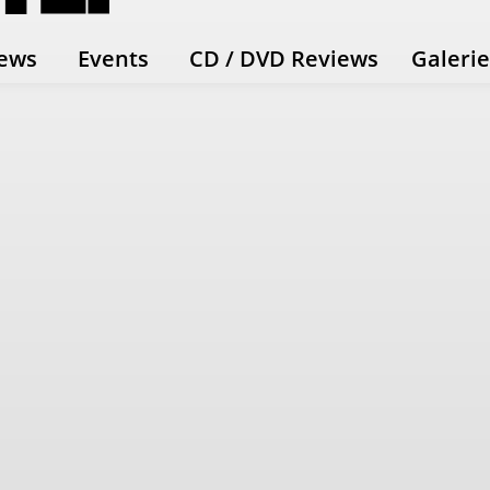
ews
Events
CD / DVD Reviews
Galeri