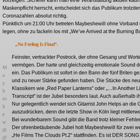
vorzeigen. Sicherer kann man eine Veranstaltung aktuell ka
Maskenpflicht herrscht, entscheidet sich das Publikum trotzde
Coronazahlen absolut richtig.
Pünktlich um 21:00 Uhr betreten Maybeshewill ohne Vorband u
legen, ohne zu fackeln los mit „We’ve Arrived at the Burning
„No Feeling Is Final“.
Feinster, vertrackter Postrock, der ohne Gesang und Wort
vermögen. Der harte und gleichzeitig emotionale Sound de
M
ein. Das Publikum ist sofort in den Bann der fünf Briten 
a
und zu neuer Stärke gefunden haben. Die Stücke des n
y
Klassikern wie „Red Paper Lanterns“ oder „…In Another
b
Transcript“ ist der Jubel besonders laut. Auch außerhalb
es
Nur gelegentlich wendet sich Gitarrist John Helps an die
h
auszudrücken, denn die letzte Show in Köln liegt mittler
e
Bei wunderbarem Sound gibt die Band trotz kleiner Fehlerc
w
Der ohrenbetäubende Jubel holt Maybeshewill für zwei we
ill
„He Films The Clouds Pt.2“ stattfinden. Es ist DER SONG m
(F