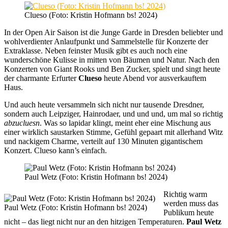
Clueso (Foto: Kristin Hofmann bs! 2024)
In der Open Air Saison ist die Junge Garde in Dresden beliebter und
wohlverdienter Anlaufpunkt und Sammelstelle für Konzerte der
Extraklasse. Neben feinster Musik gibt es auch noch eine
wunderschöne Kulisse in mitten von Bäumen und Natur. Nach den
Konzerten von Giant Rooks und Ben Zucker, spielt und singt heute
der charmante Erfurter
Clueso
heute Abend vor ausverkauftem
Haus.
Und auch heute versammeln sich nicht nur tausende Dresdner,
sondern auch Leipziger, Hainrodaer, und und und, um mal so richtig
abzucluesn
. Was so lapidar klingt, meint eher eine Mischung aus
einer wirklich saustarken Stimme, Gefühl gepaart mit allerhand Witz
und nackigem Charme, verteilt auf 130 Minuten gigantischem
Konzert. Clueso kann’s einfach.
Paul Wetz (Foto: Kristin Hofmann bs! 2024)
Richtig warm
werden muss das
Paul Wetz (Foto: Kristin Hofmann bs! 2024)
Publikum heute
nicht – das liegt nicht nur an den hitzigen Temperaturen.
Paul Wetz