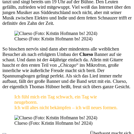
tanzt und singt bereits um 19 Uhr auf der Bühne. Den Leuten
gefällts, zufrieden wird mitgewuppt. Viel weiß das Internet über den
jungen Musiker aus Süddeutschland noch nicht, aber mit seiner
Musik zwischen Elektro und Indie und dem fetten Schnauzer trifft er
definitiv den Zahn der Zeit.
Clueso (Foto: Kristin Hofmann bs! 2024)
So bisschen nervös sind dann aber mindestens alle weiblichen
Besucher als nach erfolgtem Umbau der
Clueso
Banner auf sie
schaut. Und dann ist der 44jährige einfach da. Allein mit Gitarre
haucht er den ersten Teil von „
Chicago
“ ins Mikrofron, große
innerliche wie äußerliche Freude macht sich breit. Der
Spannunsgbogen gelingt perfekt. Als sich das Lied immer mehr
aufbaut, fällt der große Banner und die Band setzt mit ein. Clueso,
der eigentlich Thomas Hübner heißt, freut sich übers ganze Gesicht.
Ich fühl mich ein Tag schwach, ein Tag wie
neugeboren.
Ich will altes nicht bekämpfen – ich will neues formen.
Clueso (Foto: Kristin Hofmann bs! 2024)
Überhaupt macht sich