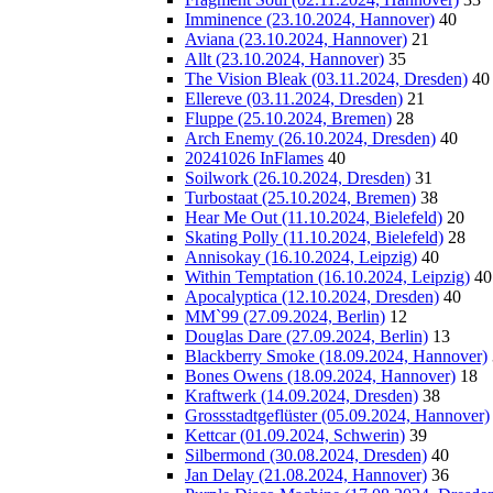
Imminence (23.10.2024, Hannover)
40
Aviana (23.10.2024, Hannover)
21
Allt (23.10.2024, Hannover)
35
The Vision Bleak (03.11.2024, Dresden)
40
Ellereve (03.11.2024, Dresden)
21
Fluppe (25.10.2024, Bremen)
28
Arch Enemy (26.10.2024, Dresden)
40
20241026 InFlames
40
Soilwork (26.10.2024, Dresden)
31
Turbostaat (25.10.2024, Bremen)
38
Hear Me Out (11.10.2024, Bielefeld)
20
Skating Polly (11.10.2024, Bielefeld)
28
Annisokay (16.10.2024, Leipzig)
40
Within Temptation (16.10.2024, Leipzig)
40
Apocalyptica (12.10.2024, Dresden)
40
MM`99 (27.09.2024, Berlin)
12
Douglas Dare (27.09.2024, Berlin)
13
Blackberry Smoke (18.09.2024, Hannover)
Bones Owens (18.09.2024, Hannover)
18
Kraftwerk (14.09.2024, Dresden)
38
Grossstadtgeflüster (05.09.2024, Hannover)
Kettcar (01.09.2024, Schwerin)
39
Silbermond (30.08.2024, Dresden)
40
Jan Delay (21.08.2024, Hannover)
36