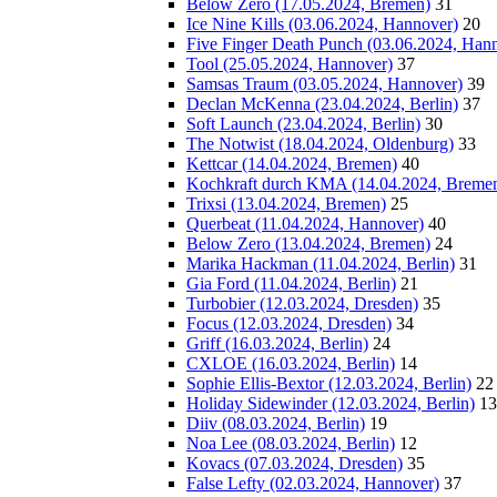
Below Zero (17.05.2024, Bremen)
31
Ice Nine Kills (03.06.2024, Hannover)
20
Five Finger Death Punch (03.06.2024, Han
Tool (25.05.2024, Hannover)
37
Samsas Traum (03.05.2024, Hannover)
39
Declan McKenna (23.04.2024, Berlin)
37
Soft Launch (23.04.2024, Berlin)
30
The Notwist (18.04.2024, Oldenburg)
33
Kettcar (14.04.2024, Bremen)
40
Kochkraft durch KMA (14.04.2024, Breme
Trixsi (13.04.2024, Bremen)
25
Querbeat (11.04.2024, Hannover)
40
Below Zero (13.04.2024, Bremen)
24
Marika Hackman (11.04.2024, Berlin)
31
Gia Ford (11.04.2024, Berlin)
21
Turbobier (12.03.2024, Dresden)
35
Focus (12.03.2024, Dresden)
34
Griff (16.03.2024, Berlin)
24
CXLOE (16.03.2024, Berlin)
14
Sophie Ellis-Bextor (12.03.2024, Berlin)
22
Holiday Sidewinder (12.03.2024, Berlin)
13
Diiv (08.03.2024, Berlin)
19
Noa Lee (08.03.2024, Berlin)
12
Kovacs (07.03.2024, Dresden)
35
False Lefty (02.03.2024, Hannover)
37