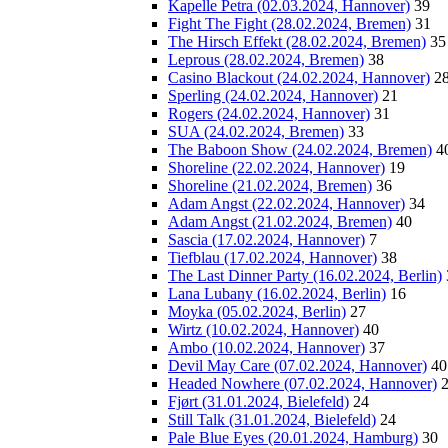
Kapelle Petra (02.03.2024, Hannover)
39
Fight The Fight (28.02.2024, Bremen)
31
The Hirsch Effekt (28.02.2024, Bremen)
35
Leprous (28.02.2024, Bremen)
38
Casino Blackout (24.02.2024, Hannover)
2
Sperling (24.02.2024, Hannover)
21
Rogers (24.02.2024, Hannover)
31
SUA (24.02.2024, Bremen)
33
The Baboon Show (24.02.2024, Bremen)
4
Shoreline (22.02.2024, Hannover)
19
Shoreline (21.02.2024, Bremen)
36
Adam Angst (22.02.2024, Hannover)
34
Adam Angst (21.02.2024, Bremen)
40
Sascia (17.02.2024, Hannover)
7
Tiefblau (17.02.2024, Hannover)
38
The Last Dinner Party (16.02.2024, Berlin)
Lana Lubany (16.02.2024, Berlin)
16
Moyka (05.02.2024, Berlin)
27
Wirtz (10.02.2024, Hannover)
40
Ambo (10.02.2024, Hannover)
37
Devil May Care (07.02.2024, Hannover)
40
Headed Nowhere (07.02.2024, Hannover)
Fjørt (31.01.2024, Bielefeld)
24
Still Talk (31.01.2024, Bielefeld)
24
Pale Blue Eyes (20.01.2024, Hamburg)
30