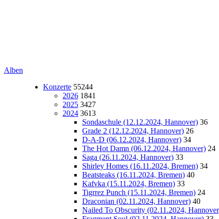
Alben
Konzerte
55244
2026
1841
2025
3427
2024
3613
Sondaschule (12.12.2024, Hannover)
36
Grade 2 (12.12.2024, Hannover)
26
D-A-D (06.12.2024, Hannover)
34
The Hot Damn (06.12.2024, Hannover)
24
Saga (26.11.2024, Hannover)
33
Shirley Homes (16.11.2024, Bremen)
34
Beatsteaks (16.11.2024, Bremen)
40
Kafvka (15.11.2024, Bremen)
33
Tigrrez Punch (15.11.2024, Bremen)
24
Draconian (02.11.2024, Hannover)
40
Nailed To Obscurity (02.11.2024, Hannover
Fragment Soul (02.11.2024, Hannover)
33