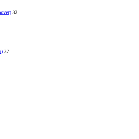
nover)
32
n)
37