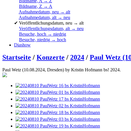
Bildname, A → Z
Bildname, Z → A
Aufnahmedatum, neu → alt
Aufnahmedatum, alt → neu
✔
Veröffentlichungsdatum, neu → alt
Veröffentlichungsdatum, alt → neu
Besuche, hoch → niedrig
Besuche, niedrig → hoch
Diashow
Startseite
/
Konzerte
/
2024
/
Paul Wetz (10
Paul Wetz (10.08.2024, Dresden) by Kristin Hofmann bs! 2024.