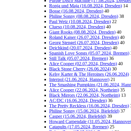
Purple Disco Machine (17.08.2024, Dresde
Ronja und Maja (16.08.2024, Dresden)
14
Bosse (16.08.2024, Dresden)
40
Philine Sonny (08.08.2024, Dresden)
38
Paul Wetz (10.08.2024, Dresden)
22
Clueso (10.08.2024, Dresden)
40
Giant Rooks (08.08.2024, Dresden)
40
Roland Kaiser (26.07.2024, Dresden)
40
Georg Stengel (26.07.2024, Dresden)
40
Deichkind (20.07.2024, Dresden)
40
Spanish Love Songs (05.07.2024, Bremen)
Still Talk (05.07.2024, Bremen)
36
Alice Cooper (02.07.2024, Dresden)
40
Black Stone Cherry (26.06.2024)
30
Kelsy Karter & The Heroines (26.06.2024)
Interpol (21.06.2024, Hannover)
21
The Smashing Pumpkins (21.06.2024, Hann
Alice Cooper (22.06.2024, Northeim)
35
Black Mirrors (22.06.2024, Northeim)
13
AC/DC (16.06.2024, Dresden)
36
The Pretty Reckless (16.06.2024, Dresden)
Philine Sonny (15.06.2024, Bielefeld)
37
Casper (15.06.2024, Bielefeld)
39
Howard Carpendale (31.05.2024, Hannover
Catapults (17.05.2024, Bremen)
25