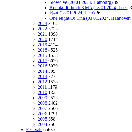
Slowdive (20.01.2024, Hamburg)
39
Kochkraft durch KMA (18.01.2024, Leer)
3
Fjørt (18.01.2024, Leer)
36
One Night Of Tina (03.01.2024, Hannover
2023
3102
2022
3723
2021
1398
2020
1714
2019
4154
2018
4525
2015
1538
2017
6026
2016
5039
2014
305
2013
777
2012
1538
2011
1179
2010
1325
2009
2573
2008
2482
2007
2566
2006
1791
2005
358
2004
250
Festivals
65635