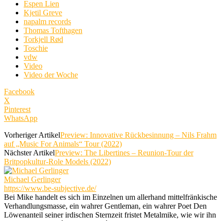
Espen Lien
Kjetil Greve
napalm records
Thomas Tofthagen
Torkjell Rød
Toschie
vdw
Video
Video der Woche
Facebook
X
Pinterest
WhatsApp
Vorheriger Artikel
Preview: Innovative Rückbesinnung – Nils Frahm
auf „Music For Animals“ Tour (2022)
Nächster Artikel
Preview: The Libertines – Reunion-Tour der
Britpopkultur-Role Models (2022)
Michael Gerlinger
https://www.be-subjective.de/
Bei Mike handelt es sich im Einzelnen um allerhand mittelfränkische
Verhandlungsmasse, ein wahrer Gentleman, ein wahrer Poet Den
Löwenanteil seiner irdischen Sternzeit fristet Metalmike, wie wir ihn