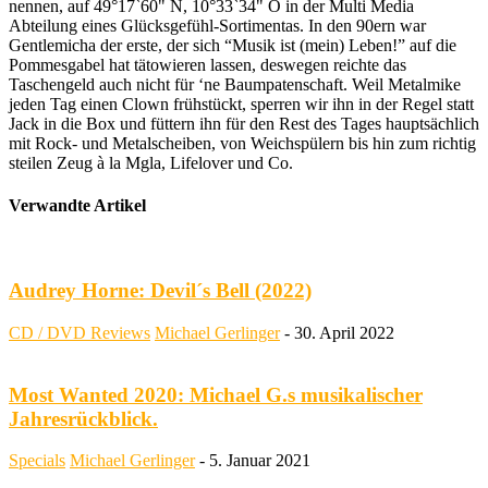
nennen, auf 49°17`60" N, 10°33`34" O in der Multi Media
Abteilung eines Glücksgefühl-Sortimentas. In den 90ern war
Gentlemicha der erste, der sich “Musik ist (mein) Leben!” auf die
Pommesgabel hat tätowieren lassen, deswegen reichte das
Taschengeld auch nicht für ‘ne Baumpatenschaft. Weil Metalmike
jeden Tag einen Clown frühstückt, sperren wir ihn in der Regel statt
Jack in die Box und füttern ihn für den Rest des Tages hauptsächlich
mit Rock- und Metalscheiben, von Weichspülern bis hin zum richtig
steilen Zeug à la Mgla, Lifelover und Co.
Verwandte Artikel
Audrey Horne: Devil´s Bell (2022)
CD / DVD Reviews
Michael Gerlinger
-
30. April 2022
Most Wanted 2020: Michael G.s musikalischer
Jahresrückblick.
Specials
Michael Gerlinger
-
5. Januar 2021