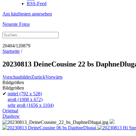
RSS-Feed
Am häufigsten angesehen
Neueste Fotos
20404/120879
Startseite
/
20230813 DeineCousine 22 bs DaphneDlug
Vorschaubilder
Zurück
Vorwärts
Bildgrößen
Bildgrößen
✔
mittel
(792 x 528)
groß
(1008 x 672)
sehr groß
(1656 x 1104)
Original
Diashow