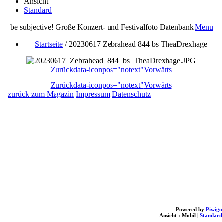
Ansicht
Standard
be subjective! Große Konzert- und Festivalfoto Datenbank
Menu
Startseite
/
20230617 Zebrahead 844 bs TheaDrexhage
Zurück
data-iconpos="notext"
Vorwärts
Zurück
data-iconpos="notext"
Vorwärts
zurück zum Magazin
Impressum
Datenschutz
Powered by
Piwigo
Ansicht :
Mobil
|
Standard