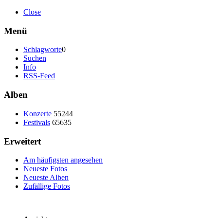
Close
Menü
Schlagworte
0
Suchen
Info
RSS-Feed
Alben
Konzerte
55244
Festivals
65635
Erweitert
Am häufigsten angesehen
Neueste Fotos
Neueste Alben
Zufällige Fotos