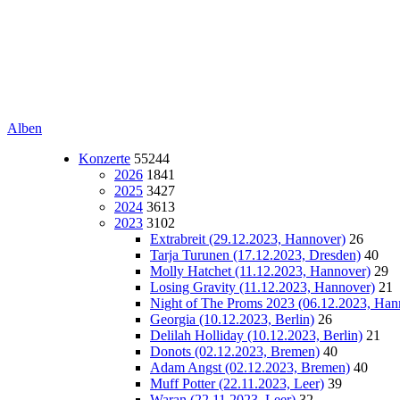
Alben
Konzerte
55244
2026
1841
2025
3427
2024
3613
2023
3102
Extrabreit (29.12.2023, Hannover)
26
Tarja Turunen (17.12.2023, Dresden)
40
Molly Hatchet (11.12.2023, Hannover)
29
Losing Gravity (11.12.2023, Hannover)
21
Night of The Proms 2023 (06.12.2023, Han
Georgia (10.12.2023, Berlin)
26
Delilah Holliday (10.12.2023, Berlin)
21
Donots (02.12.2023, Bremen)
40
Adam Angst (02.12.2023, Bremen)
40
Muff Potter (22.11.2023, Leer)
39
Waran (22.11.2023, Leer)
32