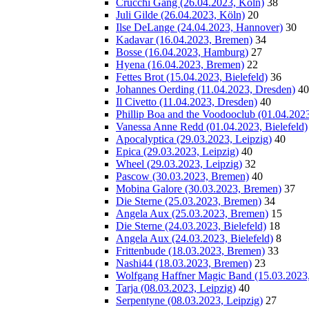
Crucchi Gang (26.04.2023, Köln)
38
Juli Gilde (26.04.2023, Köln)
20
Ilse DeLange (24.04.2023, Hannover)
30
Kadavar (16.04.2023, Bremen)
34
Bosse (16.04.2023, Hamburg)
27
Hyena (16.04.2023, Bremen)
22
Fettes Brot (15.04.2023, Bielefeld)
36
Johannes Oerding (11.04.2023, Dresden)
40
Il Civetto (11.04.2023, Dresden)
40
Phillip Boa and the Voodooclub (01.04.2023
Vanessa Anne Redd (01.04.2023, Bielefeld)
Apocalyptica (29.03.2023, Leipzig)
40
Epica (29.03.2023, Leipzig)
40
Wheel (29.03.2023, Leipzig)
32
Pascow (30.03.2023, Bremen)
40
Mobina Galore (30.03.2023, Bremen)
37
Die Sterne (25.03.2023, Bremen)
34
Angela Aux (25.03.2023, Bremen)
15
Die Sterne (24.03.2023, Bielefeld)
18
Angela Aux (24.03.2023, Bielefeld)
8
Frittenbude (18.03.2023, Bremen)
33
Nashi44 (18.03.2023, Bremen)
23
Wolfgang Haffner Magic Band (15.03.2023
Tarja (08.03.2023, Leipzig)
40
Serpentyne (08.03.2023, Leipzig)
27