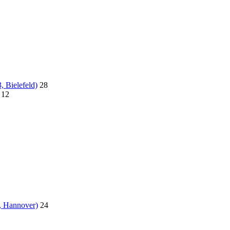
, Bielefeld)
28
12
, Hannover)
24