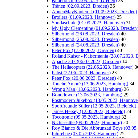
Bilderbuch (02.09.2023, Dreden)
28
Tränen (02.09.2023, Dreden)
36
AnnenMayKantereit (01.09.2023, Dresden)
Broilers (01.09.2023, Hannover)
25
Sondaschule (01.09.2023, Hannover)
31
My Ugly Clementine (01.09.2023, Dresden
Silbermond (26.08.2023, Dresden)
40
Silbermond (25.08.2023, Dresden)
40
Silbermond (24.08.2023, Dresden)
40
Peter Fox (17.08.2023, Dresden)
40
Roland Kaiser - Kaisermania (28.07.2023, 
Apache 207 (06.07.2023, Dresden)
14
The Hellacopters (22.06.2023, Hannover)
3
Pabst (22.06.2023, Hannover)
23
Peter Fox (20.06.2023, Dresden)
40
Touché Amoré (13.06.2023, Hamburg)
34
Wrong Man (13.06.2023, Hamburg)
26
Boneflower (13.06.2023, Hamburg)
29
Postmodern Jukebox (13.05.2023, Hannove
Sportfreunde Stiller (12.05.2023, Bielefeld)
James Hersey (12.05.2023, Bielefeld)
24
Tocotronic (09.05.2023, Hamburg)
32
Nichtseattle (09.05.2023, Hamburg)
20
Roy Bianco & Die Abbrunzati Boys (03.05
futurebae (03.05.2023, Hannover)
25