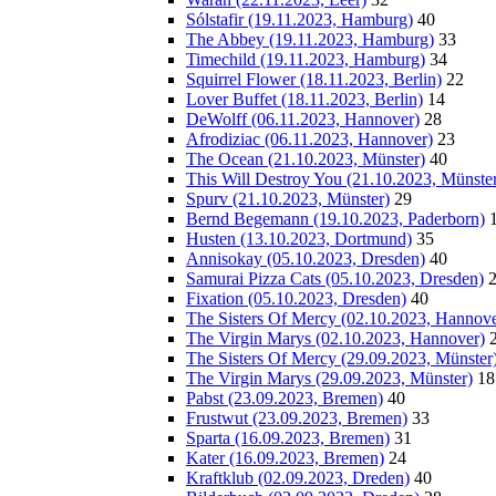
Sólstafir (19.11.2023, Hamburg)
40
The Abbey (19.11.2023, Hamburg)
33
Timechild (19.11.2023, Hamburg)
34
Squirrel Flower (18.11.2023, Berlin)
22
Lover Buffet (18.11.2023, Berlin)
14
DeWolff (06.11.2023, Hannover)
28
Afrodiziac (06.11.2023, Hannover)
23
The Ocean (21.10.2023, Münster)
40
This Will Destroy You (21.10.2023, Münste
Spurv (21.10.2023, Münster)
29
Bernd Begemann (19.10.2023, Paderborn)
Husten (13.10.2023, Dortmund)
35
Annisokay (05.10.2023, Dresden)
40
Samurai Pizza Cats (05.10.2023, Dresden)
Fixation (05.10.2023, Dresden)
40
The Sisters Of Mercy (02.10.2023, Hannove
The Virgin Marys (02.10.2023, Hannover)
The Sisters Of Mercy (29.09.2023, Münster
The Virgin Marys (29.09.2023, Münster)
18
Pabst (23.09.2023, Bremen)
40
Frustwut (23.09.2023, Bremen)
33
Sparta (16.09.2023, Bremen)
31
Kater (16.09.2023, Bremen)
24
Kraftklub (02.09.2023, Dreden)
40