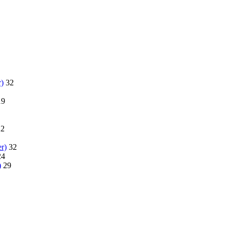
r)
32
19
22
r)
32
24
)
29