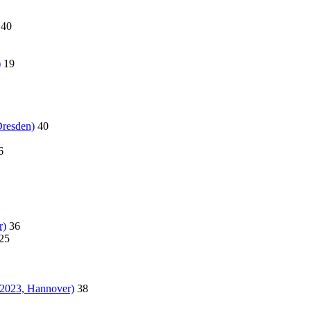
40
)
19
Dresden)
40
6
r)
36
25
.2023, Hannover)
38