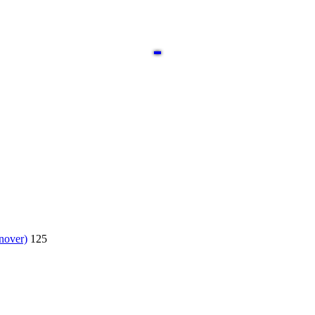
nover)
125