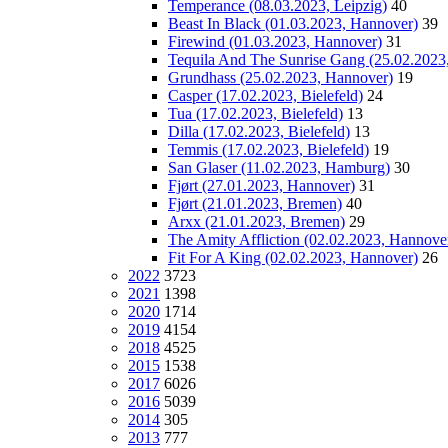
Temperance (08.03.2023, Leipzig)
40
Beast In Black (01.03.2023, Hannover)
39
Firewind (01.03.2023, Hannover)
31
Tequila And The Sunrise Gang (25.02.2023
Grundhass (25.02.2023, Hannover)
19
Casper (17.02.2023, Bielefeld)
24
Tua (17.02.2023, Bielefeld)
13
Dilla (17.02.2023, Bielefeld)
13
Temmis (17.02.2023, Bielefeld)
19
San Glaser (11.02.2023, Hamburg)
30
Fjørt (27.01.2023, Hannover)
31
Fjørt (21.01.2023, Bremen)
40
Arxx (21.01.2023, Bremen)
29
The Amity Affliction (02.02.2023, Hannove
Fit For A King (02.02.2023, Hannover)
26
2022
3723
2021
1398
2020
1714
2019
4154
2018
4525
2015
1538
2017
6026
2016
5039
2014
305
2013
777