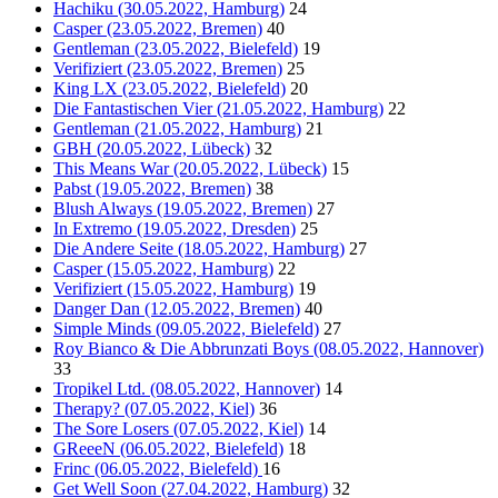
Hachiku (30.05.2022, Hamburg)
24
Casper (23.05.2022, Bremen)
40
Gentleman (23.05.2022, Bielefeld)
19
Verifiziert (23.05.2022, Bremen)
25
King LX (23.05.2022, Bielefeld)
20
Die Fantastischen Vier (21.05.2022, Hamburg)
22
Gentleman (21.05.2022, Hamburg)
21
GBH (20.05.2022, Lübeck)
32
This Means War (20.05.2022, Lübeck)
15
Pabst (19.05.2022, Bremen)
38
Blush Always (19.05.2022, Bremen)
27
In Extremo (19.05.2022, Dresden)
25
Die Andere Seite (18.05.2022, Hamburg)
27
Casper (15.05.2022, Hamburg)
22
Verifiziert (15.05.2022, Hamburg)
19
Danger Dan (12.05.2022, Bremen)
40
Simple Minds (09.05.2022, Bielefeld)
27
Roy Bianco & Die Abbrunzati Boys (08.05.2022, Hannover)
33
Tropikel Ltd. (08.05.2022, Hannover)
14
Therapy? (07.05.2022, Kiel)
36
The Sore Losers (07.05.2022, Kiel)
14
GReeeN (06.05.2022, Bielefeld)
18
Frinc (06.05.2022, Bielefeld)
16
Get Well Soon (27.04.2022, Hamburg)
32