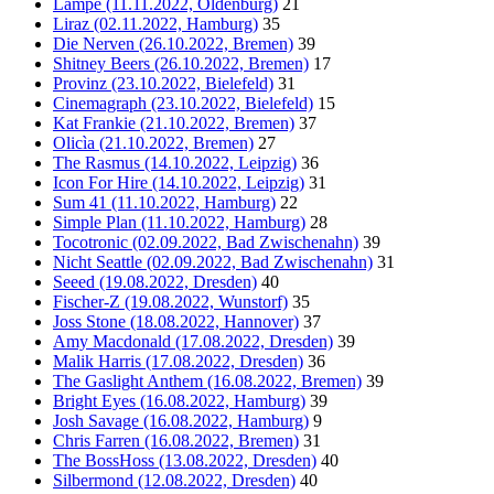
Lampe (11.11.2022, Oldenburg)
21
Liraz (02.11.2022, Hamburg)
35
Die Nerven (26.10.2022, Bremen)
39
Shitney Beers (26.10.2022, Bremen)
17
Provinz (23.10.2022, Bielefeld)
31
Cinemagraph (23.10.2022, Bielefeld)
15
Kat Frankie (21.10.2022, Bremen)
37
Olicìa (21.10.2022, Bremen)
27
The Rasmus (14.10.2022, Leipzig)
36
Icon For Hire (14.10.2022, Leipzig)
31
Sum 41 (11.10.2022, Hamburg)
22
Simple Plan (11.10.2022, Hamburg)
28
Tocotronic (02.09.2022, Bad Zwischenahn)
39
Nicht Seattle (02.09.2022, Bad Zwischenahn)
31
Seeed (19.08.2022, Dresden)
40
Fischer-Z (19.08.2022, Wunstorf)
35
Joss Stone (18.08.2022, Hannover)
37
Amy Macdonald (17.08.2022, Dresden)
39
Malik Harris (17.08.2022, Dresden)
36
The Gaslight Anthem (16.08.2022, Bremen)
39
Bright Eyes (16.08.2022, Hamburg)
39
Josh Savage (16.08.2022, Hamburg)
9
Chris Farren (16.08.2022, Bremen)
31
The BossHoss (13.08.2022, Dresden)
40
Silbermond (12.08.2022, Dresden)
40