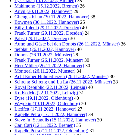
Lysistrata (15.12.2022, Bremen)
38
Makimono (15.12.2022, Bremen)
26
Anvil (30.11.2022, Hannover)
29
Ghengis Khan (30.11.2022, Hannover)
38
Bowmen (30.11.2022, Hannover)
25
Billy Talent (29.11.2022, Dresden)
40
Frank Turner (29.11.2022, Dresden)
24
Pabst (29.11.2022, Dresden)
30
Atmo und Gäste bei den Donots (26.11.2022, Münster)
36
tiefblau (26.11.2022, Hannover)
40
Donots (26.11.2022, Münster)
28
Frank Turner (26.11.2022, Münster)
30
Herr Müller (26.11.2022, Hannover)
30
Montreal (26.11.2022, Münster)
34
Acht Eimer Hühnerherzen (26.11.2022, Münster)
30
Schreng Schreng und La La (26.11.2022, Münster)
28
Royal Republic (22.11.2022, Leipzig)
40
Ko Ko Mo (22.11.2022, Leipzig)
31
Dÿse (19.11.2022, Oldenburg)
40
Weyekin (19.11.2022, Oldenburg)
20
Liedfett (17.11.2022, Hannover)
27
Kapelle Petra (17.11.2022, Hannover)
39
Steve `n` Seagulls (15.11.2022, Hannover)
30
Cari Cari (12.11.2022, Bremen)
35
Kapelle Petra (11.11.2022, Oldenburg)
31