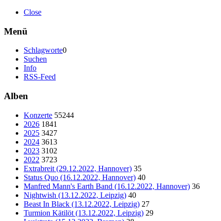
Close
Menü
Schlagworte
0
Suchen
Info
RSS-Feed
Alben
Konzerte
55244
2026
1841
2025
3427
2024
3613
2023
3102
2022
3723
Extrabreit (29.12.2022, Hannover)
35
Status Quo (16.12.2022, Hannover)
40
Manfred Mann's Earth Band (16.12.2022, Hannover)
36
Nightwish (13.12.2022, Leipzig)
40
Beast In Black (13.12.2022, Leipzig)
27
Turmion Kätilöt (13.12.2022, Leipzig)
29