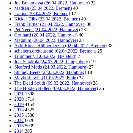
Joe Bonamassa (26.04.2022, Hannover)
32
Madsen (23.04.2022, Bremen)
40
Lampe (23.04.2022, Bremen)
17
Kicker Dibs (23.04.2022, Bremen)
40
Frank Turner (21.04.2022, Hannover)
36
Pet Needs (21.04.2022, Hannover)
23
Gotthard (20.04.2022, Hannover)
40
Magnum (20.04.2022, Hannover)
23
Acht Eimer Hühnerherzen (02.04.2022, Bremen)
38
scheitern.dreitausend (02.04.2022, Bremen)
25
Trümmer (31.03.2022, Bielefeld)
21
Joel Sarakula (24.03.2022, Langenberg)
19
Sleaford Mods (24.03.2022, Hamburg)
27
Shitney Beers (24.03.2022, Hamburg)
18
Maybeshewill (11.03.2022, Köln)
37
The Dead South (09.03.2022, Hannover)
28
The Hooten Hallers (09.03.2022, Hannover)
26
2021
1398
2020
1714
2019
4154
2018
4525
2015
1538
2017
6026
2016
5039
2014
305