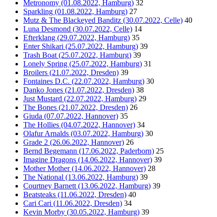
Metronomy (01.08.2022, Hamburg)
32
Sparkling (01.08.2022, Hamburg)
27
Mutz & The Blackeyed Banditz (30.07.2022, Celle)
40
Luna Desmond (30.07.2022, Celle)
14
Efterklang (29.07.2022, Hamburg)
35
Enter Shikari (25.07.2022, Hamburg)
39
Trash Boat (25.07.2022, Hamburg)
39
Lonely Spring (25.07.2022, Hamburg)
31
Broilers (21.07.2022, Dresden)
39
Fontaines D.C. (22.07.2022, Hamburg)
30
Danko Jones (21.07.2022, Dresden)
38
Just Mustard (22.07.2022, Hamburg)
29
The Bones (21.07.2022, Dresden)
26
Giuda (07.07.2022, Hannover)
35
The Hollies (04.07.2022, Hannover)
34
Olafur Arnalds (03.07.2022, Hamburg)
30
Grade 2 (26.06.2022, Hannover)
26
Bernd Begemann (17.06.2022, Paderborn)
25
Imagine Dragons (14.06.2022, Hannover)
39
Mother Mother (14.06.2022, Hannover)
28
The National (13.06.2022, Hamburg)
39
Courtney Barnett (13.06.2022, Hamburg)
39
Beatsteaks (11.06.2022, Dresden)
40
Cari Cari (11.06.2022, Dresden)
34
Kevin Morby (30.05.2022, Hamburg)
39