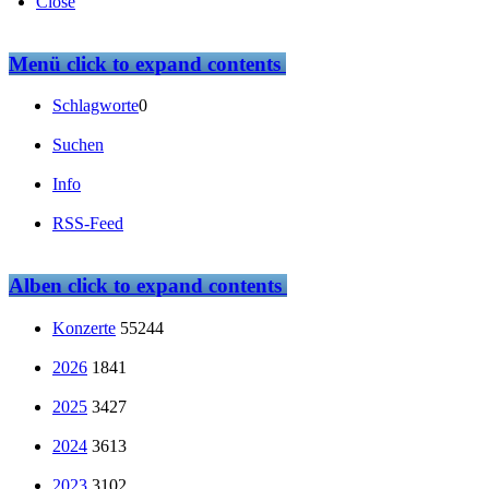
Close
Menü
click to expand contents
Schlagworte
0
Suchen
Info
RSS-Feed
Alben
click to expand contents
Konzerte
55244
2026
1841
2025
3427
2024
3613
2023
3102