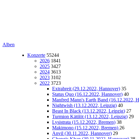
Alben
Konzerte
55244
2026
1841
2025
3427
2024
3613
2023
3102
2022
3723
Extrabreit (29.12.2022, Hannover)
35
Status Quo (16.12.2022, Hannover)
40
Manfred Mann's Earth Band (16.12.2022, 
Nightwish (13.12.2022, Leipzig)
40
Beast In Black (13.12.2022, Leipzig)
27
Turmion Kätilöt (13.12.2022, Leipzig)
29
Lysistrata (15.12.2022, Bremen)
38
Makimono (15.12.2022, Bremen)
26
Anvil (30.11.2022, Hannover)
29
Ghengis Khan (30.11.2022, Hannover)
38