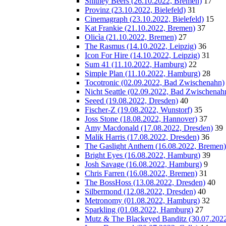
Shitney Beers (26.10.2022, Bremen)
17
Provinz (23.10.2022, Bielefeld)
31
Cinemagraph (23.10.2022, Bielefeld)
15
Kat Frankie (21.10.2022, Bremen)
37
Olicìa (21.10.2022, Bremen)
27
The Rasmus (14.10.2022, Leipzig)
36
Icon For Hire (14.10.2022, Leipzig)
31
Sum 41 (11.10.2022, Hamburg)
22
Simple Plan (11.10.2022, Hamburg)
28
Tocotronic (02.09.2022, Bad Zwischenahn)
Nicht Seattle (02.09.2022, Bad Zwischenah
Seeed (19.08.2022, Dresden)
40
Fischer-Z (19.08.2022, Wunstorf)
35
Joss Stone (18.08.2022, Hannover)
37
Amy Macdonald (17.08.2022, Dresden)
39
Malik Harris (17.08.2022, Dresden)
36
The Gaslight Anthem (16.08.2022, Bremen)
Bright Eyes (16.08.2022, Hamburg)
39
Josh Savage (16.08.2022, Hamburg)
9
Chris Farren (16.08.2022, Bremen)
31
The BossHoss (13.08.2022, Dresden)
40
Silbermond (12.08.2022, Dresden)
40
Metronomy (01.08.2022, Hamburg)
32
Sparkling (01.08.2022, Hamburg)
27
Mutz & The Blackeyed Banditz (30.07.2022