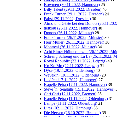
Bowmen (30.11.2022, Hannover)
25
Billy Talent (29.11.2022, Dresden)
40
Frank Turner (29.11.2022, Dresden)
24
Pabst (29.11.2022, Dresden)
30
Atmo und Gäste bei den Donots (26.11.202
tiefblau (26.11.2022, Hannover)
40
Donots (26.11.2022, Münster)
28
Frank Turner (26.11.2022, Münster)
30
Herr Müller (26.11.2022, Hannover)
30
Montreal (26.11.2022, Münster)
34
Acht Eimer Hühnerherzen (26.11.2022, Mün
Schreng Schreng und La La (26.11.2022, M
Royal Republic (22.11.2022, Leipzig)
40
Ko Ko Mo (22.11.2022, Leipzig)
31
Dÿse (19.11.2022, Oldenburg)
40
Weyekin (19.11.2022, Oldenburg)
20
Liedfett (17.11.2022, Hannover)
27
Kapelle Petra (17.11.2022, Hannover)
39
Steve `n` Seagulls (15.11.2022, Hannover)
Cari Cari (12.11.2022, Bremen)
35
Kapelle Petra (11.11.2022, Oldenburg)
31
Lampe (11.11.2022, Oldenburg)
21
Liraz (02.11.2022, Hamburg)
35
Die Nerven (26.10.2022, Bremen)
39