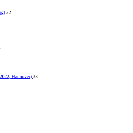
rg)
22
7
.2022, Hannover)
33