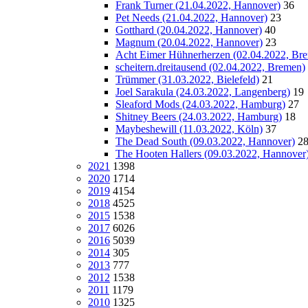
Frank Turner (21.04.2022, Hannover)
36
Pet Needs (21.04.2022, Hannover)
23
Gotthard (20.04.2022, Hannover)
40
Magnum (20.04.2022, Hannover)
23
Acht Eimer Hühnerherzen (02.04.2022, Br
scheitern.dreitausend (02.04.2022, Bremen)
Trümmer (31.03.2022, Bielefeld)
21
Joel Sarakula (24.03.2022, Langenberg)
19
Sleaford Mods (24.03.2022, Hamburg)
27
Shitney Beers (24.03.2022, Hamburg)
18
Maybeshewill (11.03.2022, Köln)
37
The Dead South (09.03.2022, Hannover)
2
The Hooten Hallers (09.03.2022, Hannover
2021
1398
2020
1714
2019
4154
2018
4525
2015
1538
2017
6026
2016
5039
2014
305
2013
777
2012
1538
2011
1179
2010
1325