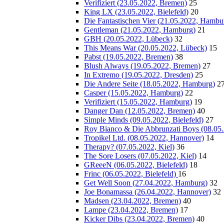
Verifiziert (23.05.2022, Bremen)
25
King LX (23.05.2022, Bielefeld)
20
Die Fantastischen Vier (21.05.2022, Hambu
Gentleman (21.05.2022, Hamburg)
21
GBH (20.05.2022, Lübeck)
32
This Means War (20.05.2022, Lübeck)
15
Pabst (19.05.2022, Bremen)
38
Blush Always (19.05.2022, Bremen)
27
In Extremo (19.05.2022, Dresden)
25
Die Andere Seite (18.05.2022, Hamburg)
2
Casper (15.05.2022, Hamburg)
22
Verifiziert (15.05.2022, Hamburg)
19
Danger Dan (12.05.2022, Bremen)
40
Simple Minds (09.05.2022, Bielefeld)
27
Roy Bianco & Die Abbrunzati Boys (08.05
Tropikel Ltd. (08.05.2022, Hannover)
14
Therapy? (07.05.2022, Kiel)
36
The Sore Losers (07.05.2022, Kiel)
14
GReeeN (06.05.2022, Bielefeld)
18
Frinc (06.05.2022, Bielefeld)
16
Get Well Soon (27.04.2022, Hamburg)
32
Joe Bonamassa (26.04.2022, Hannover)
32
Madsen (23.04.2022, Bremen)
40
Lampe (23.04.2022, Bremen)
17
Kicker Dibs (23.04.2022, Bremen)
40