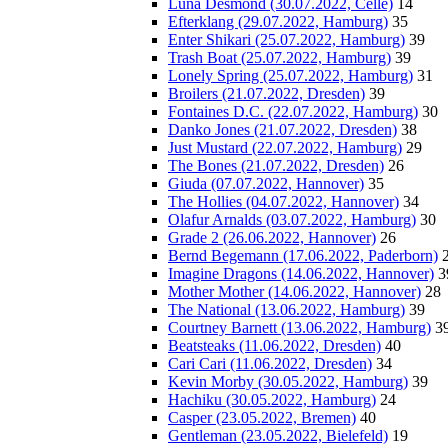
Luna Desmond (30.07.2022, Celle)
14
Efterklang (29.07.2022, Hamburg)
35
Enter Shikari (25.07.2022, Hamburg)
39
Trash Boat (25.07.2022, Hamburg)
39
Lonely Spring (25.07.2022, Hamburg)
31
Broilers (21.07.2022, Dresden)
39
Fontaines D.C. (22.07.2022, Hamburg)
30
Danko Jones (21.07.2022, Dresden)
38
Just Mustard (22.07.2022, Hamburg)
29
The Bones (21.07.2022, Dresden)
26
Giuda (07.07.2022, Hannover)
35
The Hollies (04.07.2022, Hannover)
34
Olafur Arnalds (03.07.2022, Hamburg)
30
Grade 2 (26.06.2022, Hannover)
26
Bernd Begemann (17.06.2022, Paderborn)
Imagine Dragons (14.06.2022, Hannover)
3
Mother Mother (14.06.2022, Hannover)
28
The National (13.06.2022, Hamburg)
39
Courtney Barnett (13.06.2022, Hamburg)
3
Beatsteaks (11.06.2022, Dresden)
40
Cari Cari (11.06.2022, Dresden)
34
Kevin Morby (30.05.2022, Hamburg)
39
Hachiku (30.05.2022, Hamburg)
24
Casper (23.05.2022, Bremen)
40
Gentleman (23.05.2022, Bielefeld)
19