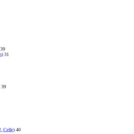
39
n)
31
39
, Celle)
40