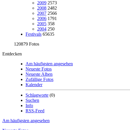
2009
2573
2008
2482
2007
2566
2006
1791
2005
358
2004
250
Festivals
65635
120879 Fotos
Entdecken
Am häufigsten angesehen
Neueste Fotos
Neueste Alben
Zufällige Fotos
Kalender
Schlagworte
(0)
Suchen
Info
RSS-Feed
Am häufigsten angesehen