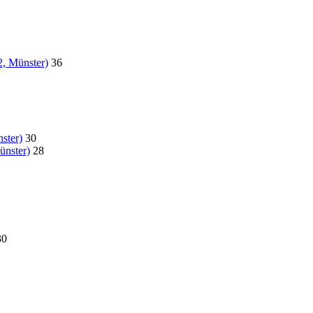
2, Münster)
36
ster)
30
ünster)
28
30