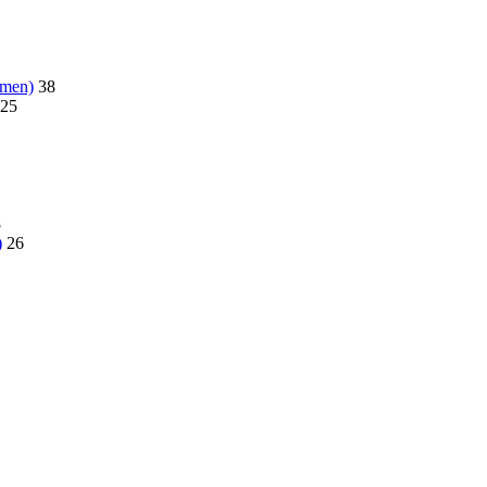
emen)
38
25
8
)
26