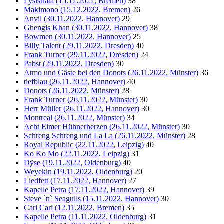
Lysistrata (15.12.2022, Bremen)
38
Makimono (15.12.2022, Bremen)
26
Anvil (30.11.2022, Hannover)
29
Ghengis Khan (30.11.2022, Hannover)
38
Bowmen (30.11.2022, Hannover)
25
Billy Talent (29.11.2022, Dresden)
40
Frank Turner (29.11.2022, Dresden)
24
Pabst (29.11.2022, Dresden)
30
Atmo und Gäste bei den Donots (26.11.2022, Münster)
36
tiefblau (26.11.2022, Hannover)
40
Donots (26.11.2022, Münster)
28
Frank Turner (26.11.2022, Münster)
30
Herr Müller (26.11.2022, Hannover)
30
Montreal (26.11.2022, Münster)
34
Acht Eimer Hühnerherzen (26.11.2022, Münster)
30
Schreng Schreng und La La (26.11.2022, Münster)
28
Royal Republic (22.11.2022, Leipzig)
40
Ko Ko Mo (22.11.2022, Leipzig)
31
Dÿse (19.11.2022, Oldenburg)
40
Weyekin (19.11.2022, Oldenburg)
20
Liedfett (17.11.2022, Hannover)
27
Kapelle Petra (17.11.2022, Hannover)
39
Steve `n` Seagulls (15.11.2022, Hannover)
30
Cari Cari (12.11.2022, Bremen)
35
Kapelle Petra (11.11.2022, Oldenburg)
31