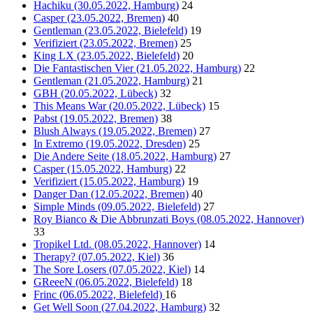
Hachiku (30.05.2022, Hamburg)
24
Casper (23.05.2022, Bremen)
40
Gentleman (23.05.2022, Bielefeld)
19
Verifiziert (23.05.2022, Bremen)
25
King LX (23.05.2022, Bielefeld)
20
Die Fantastischen Vier (21.05.2022, Hamburg)
22
Gentleman (21.05.2022, Hamburg)
21
GBH (20.05.2022, Lübeck)
32
This Means War (20.05.2022, Lübeck)
15
Pabst (19.05.2022, Bremen)
38
Blush Always (19.05.2022, Bremen)
27
In Extremo (19.05.2022, Dresden)
25
Die Andere Seite (18.05.2022, Hamburg)
27
Casper (15.05.2022, Hamburg)
22
Verifiziert (15.05.2022, Hamburg)
19
Danger Dan (12.05.2022, Bremen)
40
Simple Minds (09.05.2022, Bielefeld)
27
Roy Bianco & Die Abbrunzati Boys (08.05.2022, Hannover)
33
Tropikel Ltd. (08.05.2022, Hannover)
14
Therapy? (07.05.2022, Kiel)
36
The Sore Losers (07.05.2022, Kiel)
14
GReeeN (06.05.2022, Bielefeld)
18
Frinc (06.05.2022, Bielefeld)
16
Get Well Soon (27.04.2022, Hamburg)
32