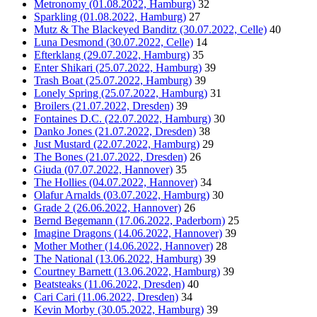
Metronomy (01.08.2022, Hamburg)
32
Sparkling (01.08.2022, Hamburg)
27
Mutz & The Blackeyed Banditz (30.07.2022, Celle)
40
Luna Desmond (30.07.2022, Celle)
14
Efterklang (29.07.2022, Hamburg)
35
Enter Shikari (25.07.2022, Hamburg)
39
Trash Boat (25.07.2022, Hamburg)
39
Lonely Spring (25.07.2022, Hamburg)
31
Broilers (21.07.2022, Dresden)
39
Fontaines D.C. (22.07.2022, Hamburg)
30
Danko Jones (21.07.2022, Dresden)
38
Just Mustard (22.07.2022, Hamburg)
29
The Bones (21.07.2022, Dresden)
26
Giuda (07.07.2022, Hannover)
35
The Hollies (04.07.2022, Hannover)
34
Olafur Arnalds (03.07.2022, Hamburg)
30
Grade 2 (26.06.2022, Hannover)
26
Bernd Begemann (17.06.2022, Paderborn)
25
Imagine Dragons (14.06.2022, Hannover)
39
Mother Mother (14.06.2022, Hannover)
28
The National (13.06.2022, Hamburg)
39
Courtney Barnett (13.06.2022, Hamburg)
39
Beatsteaks (11.06.2022, Dresden)
40
Cari Cari (11.06.2022, Dresden)
34
Kevin Morby (30.05.2022, Hamburg)
39