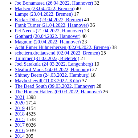
Joe Bonamassa (26.04.2022, Hannover)
32
Madsen (23.04.2022, Bremen)
40
Lampe (23.04.2022, Bremen)
17
Kicker Dibs (23.04.2022, Bremen)
40
Frank Turner (21.04.2022, Hannover)
36
Pet Needs (21.04.2022, Hannover)
23
Gotthard (20.04.2022, Hannover)
40
Magnum (20.04.2022, Hannover)
23
Acht Eimer Hühnerherzen (02.04.2022, Bremen)
38
scheitern.dreitausend (02.04.2022, Bremen)
25
Trümmer (31.03.2022, Bielefeld)
21
Joel Sarakula (24.03.2022, Langenberg)
19
Sleaford Mods (24.03.2022, Hamburg)
27
Shitney Beers (24.03.2022, Hamburg)
18
Maybeshewill (11.03.2022, Köln)
37
The Dead South (09.03.2022, Hannover)
28
The Hooten Hallers (09.03.2022, Hannover)
26
2021
1398
2020
1714
2019
4154
2018
4525
2015
1538
2017
6026
2016
5039
2014
305