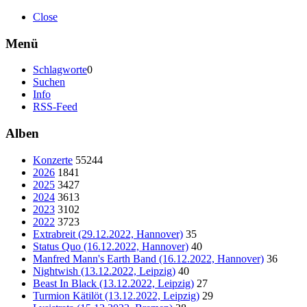
Close
Menü
Schlagworte
0
Suchen
Info
RSS-Feed
Alben
Konzerte
55244
2026
1841
2025
3427
2024
3613
2023
3102
2022
3723
Extrabreit (29.12.2022, Hannover)
35
Status Quo (16.12.2022, Hannover)
40
Manfred Mann's Earth Band (16.12.2022, Hannover)
36
Nightwish (13.12.2022, Leipzig)
40
Beast In Black (13.12.2022, Leipzig)
27
Turmion Kätilöt (13.12.2022, Leipzig)
29