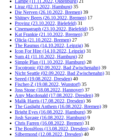
Lampe (11.11.2022, Oldenburg)
21
Liraz (02.11.2022, Hamburg)
35
Die Nerven (26.10.2022, Bremen)
39
Shitney Beers (26.10.2022, Bremen)
17
Provinz (23.10.2022, Bielefeld)
31
Cinemagraph (23.10.2022, Bielefeld)
15
Kat Frankie (21.10.2022, Bremen)
37
Olicìa (21.10.2022, Bremen)
27
The Rasmus (14.10.2022, Leipzig)
36
Icon For Hire (14.10.2022, Leipzig)
31
Sum 41 (11.10.2022, Hamburg)
22
Simple Plan (11.10.2022, Hamburg)
28
Tocotronic (02.09.2022, Bad Zwischenahn)
39
Nicht Seattle (02.09.2022, Bad Zwischenahn)
31
Seeed (19.08.2022, Dresden)
40
Fischer-Z (19.08.2022, Wunstorf)
35
Joss Stone (18.08.2022, Hannover)
37
Amy Macdonald (17.08.2022, Dresden)
39
Malik Harris (17.08.2022, Dresden)
36
The Gaslight Anthem (16.08.2022, Bremen)
39
Bright Eyes (16.08.2022, Hamburg)
39
Josh Savage (16.08.2022, Hamburg)
9
Chris Farren (16.08.2022, Bremen)
31
The BossHoss (13.08.2022, Dresden)
40
Silbermond (12.08.2022, Dresden)
40