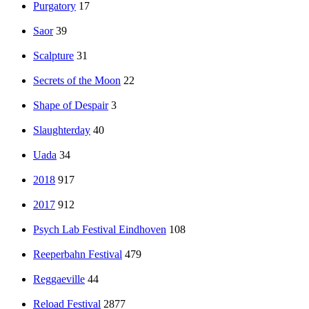
Purgatory
17
Saor
39
Scalpture
31
Secrets of the Moon
22
Shape of Despair
3
Slaughterday
40
Uada
34
2018
917
2017
912
Psych Lab Festival Eindhoven
108
Reeperbahn Festival
479
Reggaeville
44
Reload Festival
2877