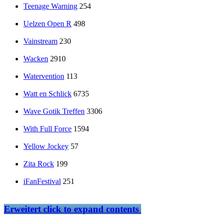
Teenage Warning
254
Uelzen Open R
498
Vainstream
230
Wacken
2910
Watervention
113
Watt en Schlick
6735
Wave Gotik Treffen
3306
With Full Force
1594
Yellow Jockey
57
Zita Rock
199
iFanFestival
251
Erweitert
click to expand contents