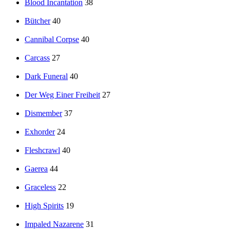
Blood Incantation
38
Bütcher
40
Cannibal Corpse
40
Carcass
27
Dark Funeral
40
Der Weg Einer Freiheit
27
Dismember
37
Exhorder
24
Fleshcrawl
40
Gaerea
44
Graceless
22
High Spirits
19
Impaled Nazarene
31