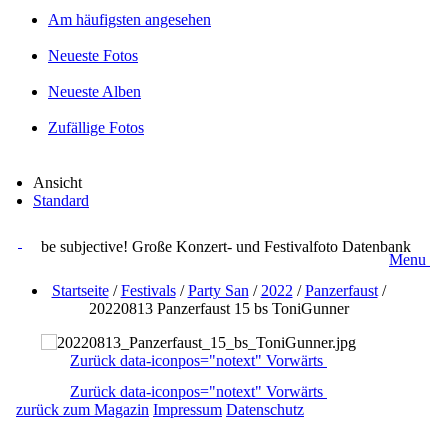
Am häufigsten angesehen
Neueste Fotos
Neueste Alben
Zufällige Fotos
Ansicht
Standard
be subjective! Große Konzert- und Festivalfoto Datenbank
Menu
Startseite
/
Festivals
/
Party San
/
2022
/
Panzerfaust
/
20220813 Panzerfaust 15 bs ToniGunner
Zurück
data-iconpos="notext"
Vorwärts
Zurück
data-iconpos="notext"
Vorwärts
zurück zum Magazin
Impressum
Datenschutz