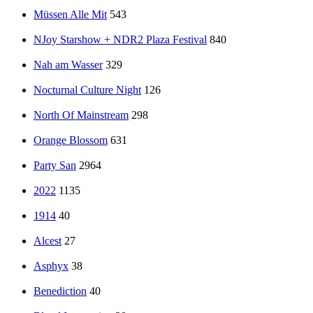
Müssen Alle Mit
543
NJoy Starshow + NDR2 Plaza Festival
840
Nah am Wasser
329
Nocturnal Culture Night
126
North Of Mainstream
298
Orange Blossom
631
Party San
2964
2022
1135
1914
40
Alcest
27
Asphyx
38
Benediction
40