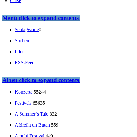
Close
Menü
click to expand contents
Schlagworte
0
Suchen
Info
RSS-Feed
Alben
click to expand contents
Konzerte
55244
Festivals
65635
A Summer`s Tale
832
Afdreiht un Buten
559
Amphi Festival
449