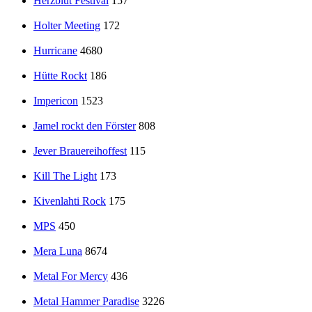
Herzblut Festival
157
Holter Meeting
172
Hurricane
4680
Hütte Rockt
186
Impericon
1523
Jamel rockt den Förster
808
Jever Brauereihoffest
115
Kill The Light
173
Kivenlahti Rock
175
MPS
450
Mera Luna
8674
Metal For Mercy
436
Metal Hammer Paradise
3226