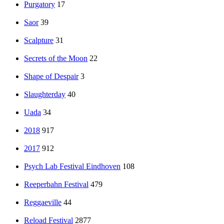
Purgatory
17
Saor
39
Scalpture
31
Secrets of the Moon
22
Shape of Despair
3
Slaughterday
40
Uada
34
2018
917
2017
912
Psych Lab Festival Eindhoven
108
Reeperbahn Festival
479
Reggaeville
44
Reload Festival
2877