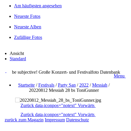
Am häufigsten angesehen
Neueste Fotos
Neueste Alben
Zufällige Fotos
Ansicht
Standard
be subjective! Große Konzert- und Festivalfoto Datenbank
Menu
Startseite
/
Festivals
/
Party San
/
2022
/
Messiah
/
20220812 Messiah 28 bs ToniGunner
Zurück
data-iconpos="notext"
Vorwärts
Zurück
data-iconpos="notext"
Vorwärts
zurück zum Magazin
Impressum
Datenschutz