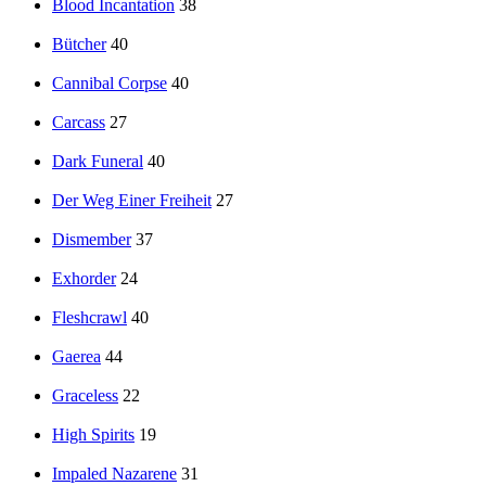
Blood Incantation
38
Bütcher
40
Cannibal Corpse
40
Carcass
27
Dark Funeral
40
Der Weg Einer Freiheit
27
Dismember
37
Exhorder
24
Fleshcrawl
40
Gaerea
44
Graceless
22
High Spirits
19
Impaled Nazarene
31