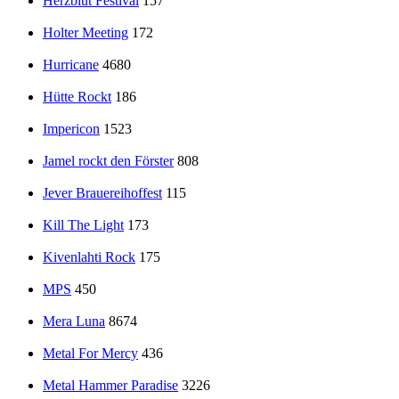
Herzblut Festival
157
Holter Meeting
172
Hurricane
4680
Hütte Rockt
186
Impericon
1523
Jamel rockt den Förster
808
Jever Brauereihoffest
115
Kill The Light
173
Kivenlahti Rock
175
MPS
450
Mera Luna
8674
Metal For Mercy
436
Metal Hammer Paradise
3226