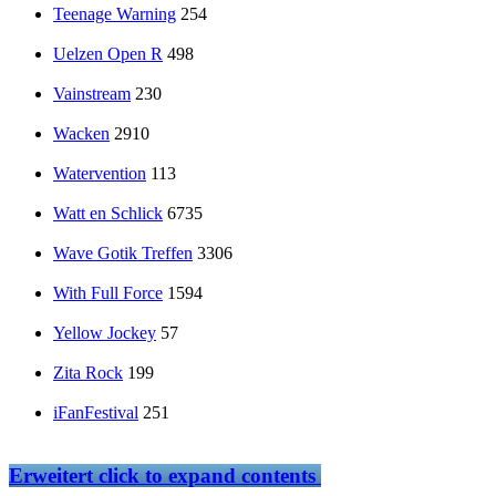
Teenage Warning
254
Uelzen Open R
498
Vainstream
230
Wacken
2910
Watervention
113
Watt en Schlick
6735
Wave Gotik Treffen
3306
With Full Force
1594
Yellow Jockey
57
Zita Rock
199
iFanFestival
251
Erweitert
click to expand contents