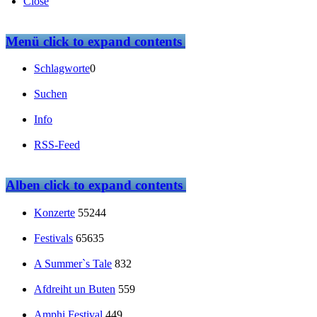
Close
Menü
click to expand contents
Schlagworte
0
Suchen
Info
RSS-Feed
Alben
click to expand contents
Konzerte
55244
Festivals
65635
A Summer`s Tale
832
Afdreiht un Buten
559
Amphi Festival
449