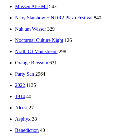
Müssen Alle Mit
543
NJoy Starshow + NDR2 Plaza Festival
840
Nah am Wasser
329
Nocturnal Culture Night
126
North Of Mainstream
298
Orange Blossom
631
Party San
2964
2022
1135
1914
40
Alcest
27
Asphyx
38
Benediction
40