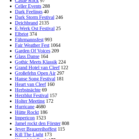
Castle Rock
97
Celler Events
288
Dark Feelings
40
Dark Storm Festival
246
Deichbrand
2135
E-Werk Ost Festival
25
Elbriot
374
Fährmannsfest
993
Fair Weather Fest
1064
Garden Of Voices
209
Glass Danse
164
Gothic Meets Klassik
224
Grand Hotel van Cleef
122
Großefehn Open Air
297
Hanse Song Festival
181
Heart van Cleef
160
Herbstnächte
69
Herzblut Festival
157
Holter Meeting
172
Hurricane
4680
Hütte Rockt
186
Impericon
1523
Jamel rockt den Förster
808
Jever Brauereihoffest
115
Kill The Light
173