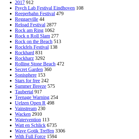
2017
912
Psych Lab Festival Eindhoven
108
Reeperbahn Festival
479
Reggaeville
44
Reload Festival
2877
Rock am Ring
1062
Rock n Roll Slam
277
Rock on the Beach
513
Rockfels Festival
138
Rockhard
831
Rockharz
3292
Rolling Stone Beach
472
Secret Garden
360
Sonisphere
153
Stars for free
242
Summer Breeze
575
Taubertal
917
Teenage Warning
254
Uelzen Open R
498
Vainstream
230
Wacken
2910
Watervention
113
Watt en Schlick
6735
Wave Gotik Treffen
3306
With Full Force
1594