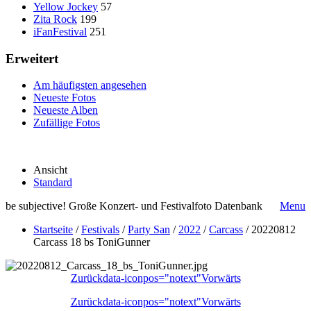
Yellow Jockey
57
Zita Rock
199
iFanFestival
251
Erweitert
Am häufigsten angesehen
Neueste Fotos
Neueste Alben
Zufällige Fotos
Ansicht
Standard
be subjective! Große Konzert- und Festivalfoto Datenbank
Menu
Startseite
/
Festivals
/
Party San
/
2022
/
Carcass
/
20220812
Carcass 18 bs ToniGunner
Zurück
data-iconpos="notext"
Vorwärts
Zurück
data-iconpos="notext"
Vorwärts