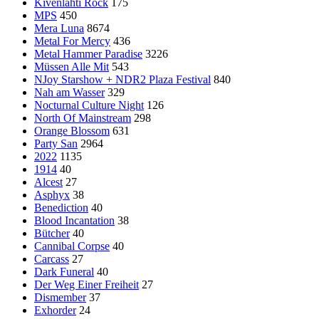
Kivenlahti Rock
175
MPS
450
Mera Luna
8674
Metal For Mercy
436
Metal Hammer Paradise
3226
Müssen Alle Mit
543
NJoy Starshow + NDR2 Plaza Festival
840
Nah am Wasser
329
Nocturnal Culture Night
126
North Of Mainstream
298
Orange Blossom
631
Party San
2964
2022
1135
1914
40
Alcest
27
Asphyx
38
Benediction
40
Blood Incantation
38
Bütcher
40
Cannibal Corpse
40
Carcass
27
Dark Funeral
40
Der Weg Einer Freiheit
27
Dismember
37
Exhorder
24