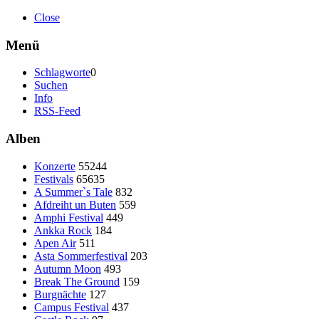
Close
Menü
Schlagworte
0
Suchen
Info
RSS-Feed
Alben
Konzerte
55244
Festivals
65635
A Summer`s Tale
832
Afdreiht un Buten
559
Amphi Festival
449
Ankka Rock
184
Apen Air
511
Asta Sommerfestival
203
Autumn Moon
493
Break The Ground
159
Burgnächte
127
Campus Festival
437