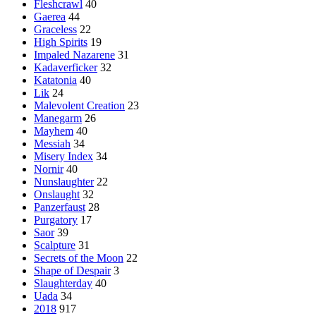
Fleshcrawl
40
Gaerea
44
Graceless
22
High Spirits
19
Impaled Nazarene
31
Kadaverficker
32
Katatonia
40
Lik
24
Malevolent Creation
23
Manegarm
26
Mayhem
40
Messiah
34
Misery Index
34
Nornir
40
Nunslaughter
22
Onslaught
32
Panzerfaust
28
Purgatory
17
Saor
39
Scalpture
31
Secrets of the Moon
22
Shape of Despair
3
Slaughterday
40
Uada
34
2018
917