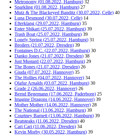
Metronomy (01.08.2022, Hamburg)
32
Sparkling (01.08.2022, Hamburg)
27
Mutz & The Blackeyed Banditz (30.07.2022, Celle)
40
Luna Desmond (30.07.2022, Celle)
14
Efterklang (29.07.2022, Hamburg)
35
Enter Shikari (25.07.2022, Hamburg)
39
Trash Boat (25.07.2022, Hamburg)
39
Lonely Spring (25.07.2022, Hamburg)
31
Broilers (21.07.2022, Dresden)
39
Fontaines D.C. (22.07.2022, Hamburg)
30
Danko Jones (21.07.2022, Dresden)
38
Just Mustard (22.07.2022, Hamburg)
29
The Bones (21.07.2022, Dresden)
26
Giuda (07.07.2022, Hannover)
35
The Hollies (04.07.2022, Hannover)
34
Olafur Arnalds (03.07.2022, Hamburg)
30
Grade 2 (26.06.2022, Hannover)
26
Bernd Begemann (17.06.2022, Paderborn)
25
Imagine Dragons (14.06.2022, Hannover)
39
Mother Mother (14.06.2022, Hannover)
28
The National (13.06.2022, Hamburg)
39
Courtney Barnett (13.06.2022, Hamburg)
39
Beatsteaks (11.06.2022, Dresden)
40
Cari Cari (11.06.2022, Dresden)
34
Kevin Morby (30.05.2022, Hamburg)
39