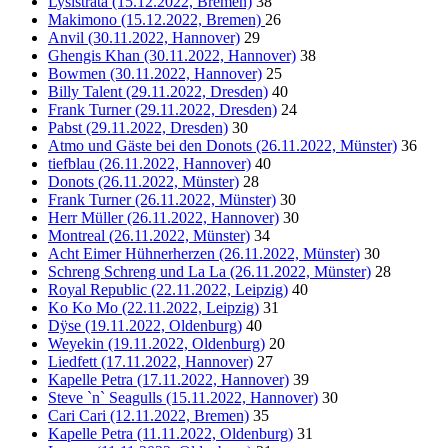
Lysistrata (15.12.2022, Bremen)
38
Makimono (15.12.2022, Bremen)
26
Anvil (30.11.2022, Hannover)
29
Ghengis Khan (30.11.2022, Hannover)
38
Bowmen (30.11.2022, Hannover)
25
Billy Talent (29.11.2022, Dresden)
40
Frank Turner (29.11.2022, Dresden)
24
Pabst (29.11.2022, Dresden)
30
Atmo und Gäste bei den Donots (26.11.2022, Münster)
36
tiefblau (26.11.2022, Hannover)
40
Donots (26.11.2022, Münster)
28
Frank Turner (26.11.2022, Münster)
30
Herr Müller (26.11.2022, Hannover)
30
Montreal (26.11.2022, Münster)
34
Acht Eimer Hühnerherzen (26.11.2022, Münster)
30
Schreng Schreng und La La (26.11.2022, Münster)
28
Royal Republic (22.11.2022, Leipzig)
40
Ko Ko Mo (22.11.2022, Leipzig)
31
Dÿse (19.11.2022, Oldenburg)
40
Weyekin (19.11.2022, Oldenburg)
20
Liedfett (17.11.2022, Hannover)
27
Kapelle Petra (17.11.2022, Hannover)
39
Steve `n` Seagulls (15.11.2022, Hannover)
30
Cari Cari (12.11.2022, Bremen)
35
Kapelle Petra (11.11.2022, Oldenburg)
31