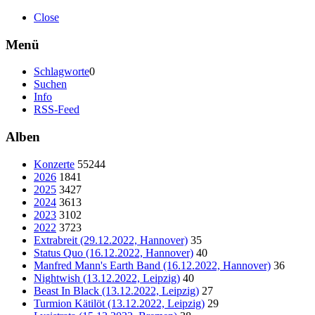
Close
Menü
Schlagworte
0
Suchen
Info
RSS-Feed
Alben
Konzerte
55244
2026
1841
2025
3427
2024
3613
2023
3102
2022
3723
Extrabreit (29.12.2022, Hannover)
35
Status Quo (16.12.2022, Hannover)
40
Manfred Mann's Earth Band (16.12.2022, Hannover)
36
Nightwish (13.12.2022, Leipzig)
40
Beast In Black (13.12.2022, Leipzig)
27
Turmion Kätilöt (13.12.2022, Leipzig)
29