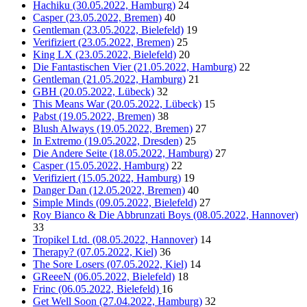
Hachiku (30.05.2022, Hamburg)
24
Casper (23.05.2022, Bremen)
40
Gentleman (23.05.2022, Bielefeld)
19
Verifiziert (23.05.2022, Bremen)
25
King LX (23.05.2022, Bielefeld)
20
Die Fantastischen Vier (21.05.2022, Hamburg)
22
Gentleman (21.05.2022, Hamburg)
21
GBH (20.05.2022, Lübeck)
32
This Means War (20.05.2022, Lübeck)
15
Pabst (19.05.2022, Bremen)
38
Blush Always (19.05.2022, Bremen)
27
In Extremo (19.05.2022, Dresden)
25
Die Andere Seite (18.05.2022, Hamburg)
27
Casper (15.05.2022, Hamburg)
22
Verifiziert (15.05.2022, Hamburg)
19
Danger Dan (12.05.2022, Bremen)
40
Simple Minds (09.05.2022, Bielefeld)
27
Roy Bianco & Die Abbrunzati Boys (08.05.2022, Hannover)
33
Tropikel Ltd. (08.05.2022, Hannover)
14
Therapy? (07.05.2022, Kiel)
36
The Sore Losers (07.05.2022, Kiel)
14
GReeeN (06.05.2022, Bielefeld)
18
Frinc (06.05.2022, Bielefeld)
16
Get Well Soon (27.04.2022, Hamburg)
32