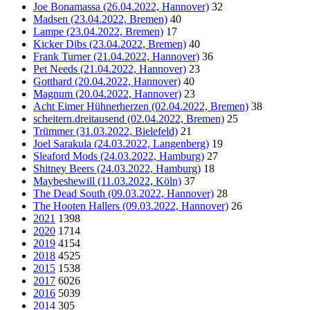
Joe Bonamassa (26.04.2022, Hannover)
32
Madsen (23.04.2022, Bremen)
40
Lampe (23.04.2022, Bremen)
17
Kicker Dibs (23.04.2022, Bremen)
40
Frank Turner (21.04.2022, Hannover)
36
Pet Needs (21.04.2022, Hannover)
23
Gotthard (20.04.2022, Hannover)
40
Magnum (20.04.2022, Hannover)
23
Acht Eimer Hühnerherzen (02.04.2022, Bremen)
38
scheitern.dreitausend (02.04.2022, Bremen)
25
Trümmer (31.03.2022, Bielefeld)
21
Joel Sarakula (24.03.2022, Langenberg)
19
Sleaford Mods (24.03.2022, Hamburg)
27
Shitney Beers (24.03.2022, Hamburg)
18
Maybeshewill (11.03.2022, Köln)
37
The Dead South (09.03.2022, Hannover)
28
The Hooten Hallers (09.03.2022, Hannover)
26
2021
1398
2020
1714
2019
4154
2018
4525
2015
1538
2017
6026
2016
5039
2014
305