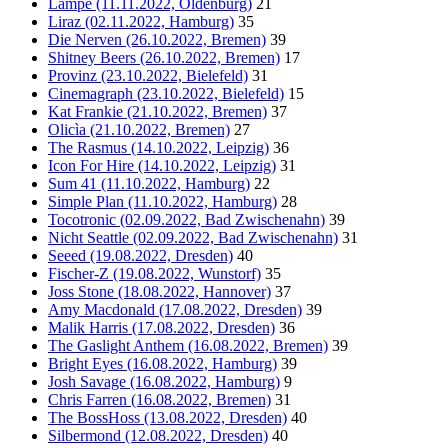
Lampe (11.11.2022, Oldenburg)
21
Liraz (02.11.2022, Hamburg)
35
Die Nerven (26.10.2022, Bremen)
39
Shitney Beers (26.10.2022, Bremen)
17
Provinz (23.10.2022, Bielefeld)
31
Cinemagraph (23.10.2022, Bielefeld)
15
Kat Frankie (21.10.2022, Bremen)
37
Olicìa (21.10.2022, Bremen)
27
The Rasmus (14.10.2022, Leipzig)
36
Icon For Hire (14.10.2022, Leipzig)
31
Sum 41 (11.10.2022, Hamburg)
22
Simple Plan (11.10.2022, Hamburg)
28
Tocotronic (02.09.2022, Bad Zwischenahn)
39
Nicht Seattle (02.09.2022, Bad Zwischenahn)
31
Seeed (19.08.2022, Dresden)
40
Fischer-Z (19.08.2022, Wunstorf)
35
Joss Stone (18.08.2022, Hannover)
37
Amy Macdonald (17.08.2022, Dresden)
39
Malik Harris (17.08.2022, Dresden)
36
The Gaslight Anthem (16.08.2022, Bremen)
39
Bright Eyes (16.08.2022, Hamburg)
39
Josh Savage (16.08.2022, Hamburg)
9
Chris Farren (16.08.2022, Bremen)
31
The BossHoss (13.08.2022, Dresden)
40
Silbermond (12.08.2022, Dresden)
40