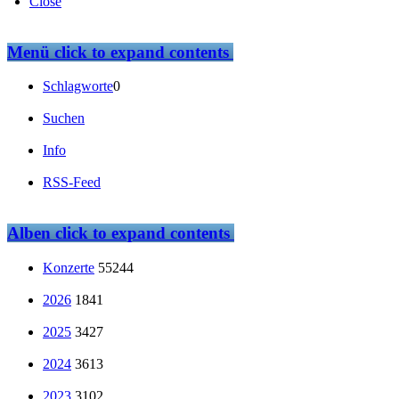
Close
Menü
click to expand contents
Schlagworte
0
Suchen
Info
RSS-Feed
Alben
click to expand contents
Konzerte
55244
2026
1841
2025
3427
2024
3613
2023
3102