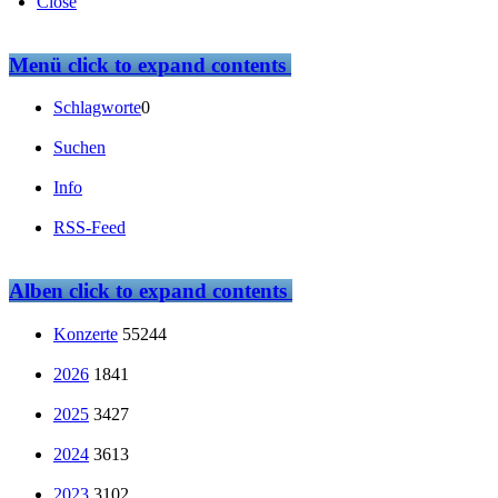
Close
Menü
click to expand contents
Schlagworte
0
Suchen
Info
RSS-Feed
Alben
click to expand contents
Konzerte
55244
2026
1841
2025
3427
2024
3613
2023
3102