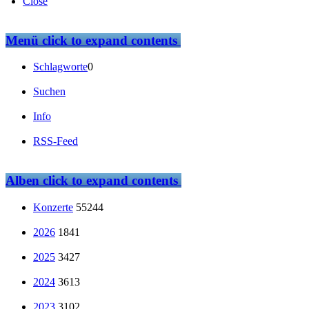
Close
Menü
click to expand contents
Schlagworte
0
Suchen
Info
RSS-Feed
Alben
click to expand contents
Konzerte
55244
2026
1841
2025
3427
2024
3613
2023
3102