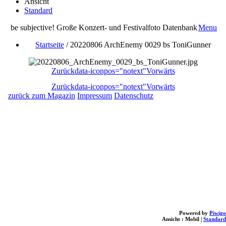
Ansicht
Standard
be subjective! Große Konzert- und Festivalfoto Datenbank
Menu
Startseite
/
20220806 ArchEnemy 0029 bs ToniGunner
Zurück
data-iconpos="notext"
Vorwärts
Zurück
data-iconpos="notext"
Vorwärts
zurück zum Magazin
Impressum
Datenschutz
Powered by
Piwigo
Ansicht :
Mobil
|
Standard