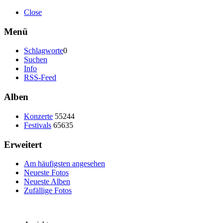
Close
Menü
Schlagworte
0
Suchen
Info
RSS-Feed
Alben
Konzerte
55244
Festivals
65635
Erweitert
Am häufigsten angesehen
Neueste Fotos
Neueste Alben
Zufällige Fotos