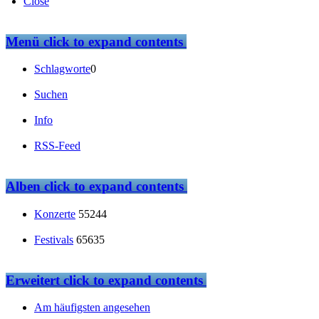
Close
Menü
click to expand contents
Schlagworte
0
Suchen
Info
RSS-Feed
Alben
click to expand contents
Konzerte
55244
Festivals
65635
Erweitert
click to expand contents
Am häufigsten angesehen