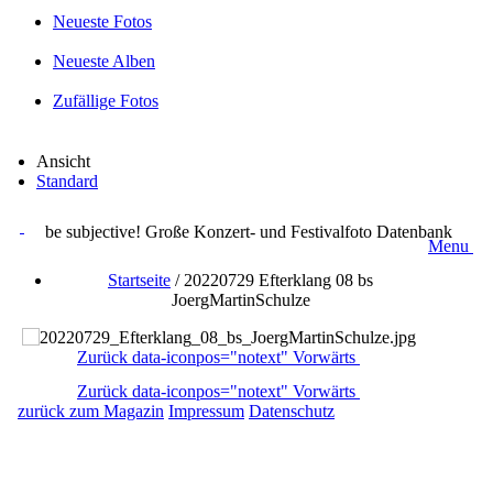
Neueste Fotos
Neueste Alben
Zufällige Fotos
Ansicht
Standard
be subjective! Große Konzert- und Festivalfoto Datenbank
Menu
Startseite
/
20220729 Efterklang 08 bs
JoergMartinSchulze
Zurück
data-iconpos="notext"
Vorwärts
Zurück
data-iconpos="notext"
Vorwärts
zurück zum Magazin
Impressum
Datenschutz