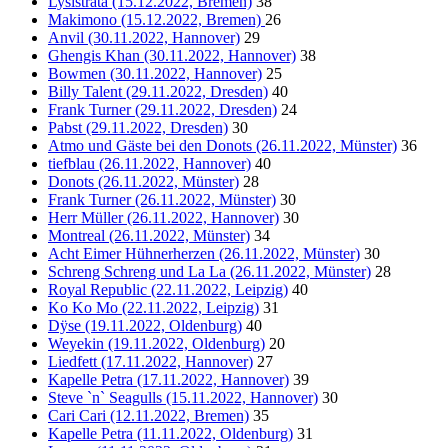
Lysistrata (15.12.2022, Bremen)
38
Makimono (15.12.2022, Bremen)
26
Anvil (30.11.2022, Hannover)
29
Ghengis Khan (30.11.2022, Hannover)
38
Bowmen (30.11.2022, Hannover)
25
Billy Talent (29.11.2022, Dresden)
40
Frank Turner (29.11.2022, Dresden)
24
Pabst (29.11.2022, Dresden)
30
Atmo und Gäste bei den Donots (26.11.2022, Münster)
36
tiefblau (26.11.2022, Hannover)
40
Donots (26.11.2022, Münster)
28
Frank Turner (26.11.2022, Münster)
30
Herr Müller (26.11.2022, Hannover)
30
Montreal (26.11.2022, Münster)
34
Acht Eimer Hühnerherzen (26.11.2022, Münster)
30
Schreng Schreng und La La (26.11.2022, Münster)
28
Royal Republic (22.11.2022, Leipzig)
40
Ko Ko Mo (22.11.2022, Leipzig)
31
Dÿse (19.11.2022, Oldenburg)
40
Weyekin (19.11.2022, Oldenburg)
20
Liedfett (17.11.2022, Hannover)
27
Kapelle Petra (17.11.2022, Hannover)
39
Steve `n` Seagulls (15.11.2022, Hannover)
30
Cari Cari (12.11.2022, Bremen)
35
Kapelle Petra (11.11.2022, Oldenburg)
31