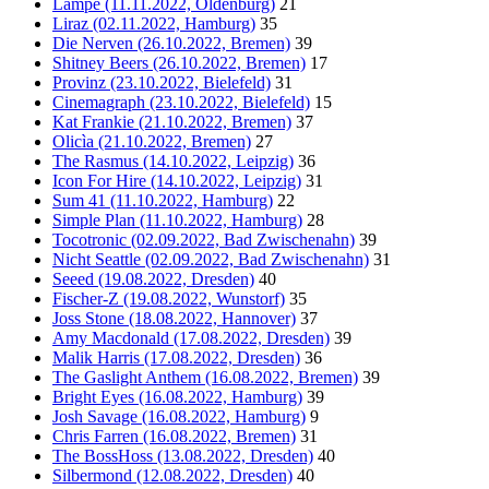
Lampe (11.11.2022, Oldenburg)
21
Liraz (02.11.2022, Hamburg)
35
Die Nerven (26.10.2022, Bremen)
39
Shitney Beers (26.10.2022, Bremen)
17
Provinz (23.10.2022, Bielefeld)
31
Cinemagraph (23.10.2022, Bielefeld)
15
Kat Frankie (21.10.2022, Bremen)
37
Olicìa (21.10.2022, Bremen)
27
The Rasmus (14.10.2022, Leipzig)
36
Icon For Hire (14.10.2022, Leipzig)
31
Sum 41 (11.10.2022, Hamburg)
22
Simple Plan (11.10.2022, Hamburg)
28
Tocotronic (02.09.2022, Bad Zwischenahn)
39
Nicht Seattle (02.09.2022, Bad Zwischenahn)
31
Seeed (19.08.2022, Dresden)
40
Fischer-Z (19.08.2022, Wunstorf)
35
Joss Stone (18.08.2022, Hannover)
37
Amy Macdonald (17.08.2022, Dresden)
39
Malik Harris (17.08.2022, Dresden)
36
The Gaslight Anthem (16.08.2022, Bremen)
39
Bright Eyes (16.08.2022, Hamburg)
39
Josh Savage (16.08.2022, Hamburg)
9
Chris Farren (16.08.2022, Bremen)
31
The BossHoss (13.08.2022, Dresden)
40
Silbermond (12.08.2022, Dresden)
40