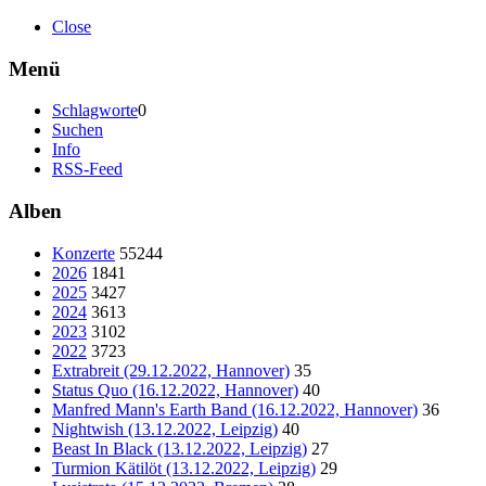
Close
Menü
Schlagworte
0
Suchen
Info
RSS-Feed
Alben
Konzerte
55244
2026
1841
2025
3427
2024
3613
2023
3102
2022
3723
Extrabreit (29.12.2022, Hannover)
35
Status Quo (16.12.2022, Hannover)
40
Manfred Mann's Earth Band (16.12.2022, Hannover)
36
Nightwish (13.12.2022, Leipzig)
40
Beast In Black (13.12.2022, Leipzig)
27
Turmion Kätilöt (13.12.2022, Leipzig)
29