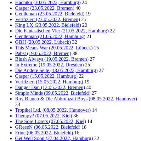
Hachiku (30.05.2022, Hamburg)
24
Casper (23.05.2022, Bremen)
40
Gentleman (23.05.2022, Bielefeld)
19
Verifiziert (23.05.2022, Bremen)
25
King LX (23.05.2022, Bielefeld)
20
Die Fantastischen Vier (21.05.2022, Hamburg)
22
Gentleman (21.05.2022, Hamburg)
21
GBH (20.05.2022, Lübeck)
32
This Means War (20.05.2022, Lübeck)
15
Pabst (19.05.2022, Bremen)
38
Blush Always (19.05.2022, Bremen)
27
In Extremo (19.05.2022, Dresden)
25
Die Andere Seite (18.05.2022, Hamburg)
27
Casper (15.05.2022, Hamburg)
22
Verifiziert (15.05.2022, Hamburg)
19
Danger Dan (12.05.2022, Bremen)
40
Simple Minds (09.05.2022, Bielefeld)
27
Roy Bianco & Die Abbrunzati Boys (08.05.2022, Hannover)
33
Tropikel Ltd. (08.05.2022, Hannover)
14
Therapy? (07.05.2022, Kiel)
36
The Sore Losers (07.05.2022, Kiel)
14
GReeeN (06.05.2022, Bielefeld)
18
Frinc (06.05.2022, Bielefeld)
16
Get Well Soon (27.04.2022, Hamburg)
32