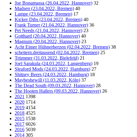
Joe Bonamassa (26.04.2022, Hannover)
32
Madsen (23.04.2022, Bremen)
40
Lampe (23.04.2022, Bremen)
17
Kicker Dibs (23.04.2022, Bremen)
40
Frank Turner (21.04.2022, Hannover)
36
Pet Needs (21.04.2022, Hannover)
23
Gotthard (20.04.2022, Hannover)
40
Magnum (20.04.2022, Hannover)
23
Acht Eimer Hühnerherzen (02.04.2022, Bremen)
38
scheitern.dreitausend (02.04.2022, Bremen)
25
Trümmer (31.03.2022, Bielefeld)
21
Joel Sarakula (24.03.2022, Langenberg)
19
Sleaford Mods (24.03.2022, Hamburg)
27
Shitney Beers (24.03.2022, Hamburg)
18
Maybeshewill (11.03.2022, Köln)
37
The Dead South (09.03.2022, Hannover)
28
The Hooten Hallers (09.03.2022, Hannover)
26
2021
1398
2020
1714
2019
4154
2018
4525
2015
1538
2017
6026
2016
5039
2014
305