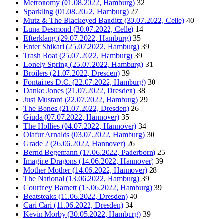
Metronomy (01.08.2022, Hamburg)
32
Sparkling (01.08.2022, Hamburg)
27
Mutz & The Blackeyed Banditz (30.07.2022, Celle)
40
Luna Desmond (30.07.2022, Celle)
14
Efterklang (29.07.2022, Hamburg)
35
Enter Shikari (25.07.2022, Hamburg)
39
Trash Boat (25.07.2022, Hamburg)
39
Lonely Spring (25.07.2022, Hamburg)
31
Broilers (21.07.2022, Dresden)
39
Fontaines D.C. (22.07.2022, Hamburg)
30
Danko Jones (21.07.2022, Dresden)
38
Just Mustard (22.07.2022, Hamburg)
29
The Bones (21.07.2022, Dresden)
26
Giuda (07.07.2022, Hannover)
35
The Hollies (04.07.2022, Hannover)
34
Olafur Arnalds (03.07.2022, Hamburg)
30
Grade 2 (26.06.2022, Hannover)
26
Bernd Begemann (17.06.2022, Paderborn)
25
Imagine Dragons (14.06.2022, Hannover)
39
Mother Mother (14.06.2022, Hannover)
28
The National (13.06.2022, Hamburg)
39
Courtney Barnett (13.06.2022, Hamburg)
39
Beatsteaks (11.06.2022, Dresden)
40
Cari Cari (11.06.2022, Dresden)
34
Kevin Morby (30.05.2022, Hamburg)
39