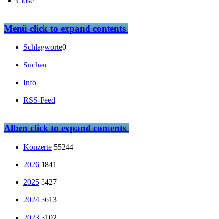
Close
Menü
click to expand contents
Schlagworte
0
Suchen
Info
RSS-Feed
Alben
click to expand contents
Konzerte
55244
2026
1841
2025
3427
2024
3613
2023
3102