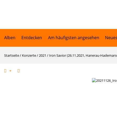
Alben
Entdecken
Am häufigsten angesehen
Neues
Startseite
/
Konzerte
/
2021
/
Iron Savior (26.11.2021, Hanerau-Hademars