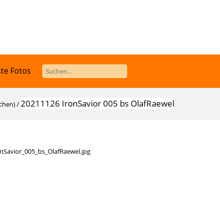
te Fotos
20211126 IronSavior 005 bs OlafRaewel
chen)
/