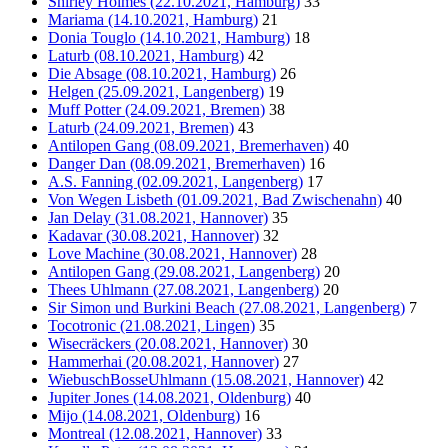
Shirley Holmes (22.10.2021, Hamburg)
33
Mariama (14.10.2021, Hamburg)
21
Donia Touglo (14.10.2021, Hamburg)
18
Laturb (08.10.2021, Hamburg)
42
Die Absage (08.10.2021, Hamburg)
26
Helgen (25.09.2021, Langenberg)
19
Muff Potter (24.09.2021, Bremen)
38
Laturb (24.09.2021, Bremen)
43
Antilopen Gang (08.09.2021, Bremerhaven)
40
Danger Dan (08.09.2021, Bremerhaven)
16
A.S. Fanning (02.09.2021, Langenberg)
17
Von Wegen Lisbeth (01.09.2021, Bad Zwischenahn)
40
Jan Delay (31.08.2021, Hannover)
35
Kadavar (30.08.2021, Hannover)
32
Love Machine (30.08.2021, Hannover)
28
Antilopen Gang (29.08.2021, Langenberg)
20
Thees Uhlmann (27.08.2021, Langenberg)
20
Sir Simon und Burkini Beach (27.08.2021, Langenberg)
7
Tocotronic (21.08.2021, Lingen)
35
Wisecräckers (20.08.2021, Hannover)
30
Hammerhai (20.08.2021, Hannover)
27
WiebuschBosseUhlmann (15.08.2021, Hannover)
42
Jupiter Jones (14.08.2021, Oldenburg)
40
Mijo (14.08.2021, Oldenburg)
16
Montreal (12.08.2021, Hannover)
33