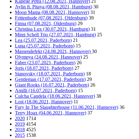
Kapelle Petra (12.08.2021, Hannover)
21
Aylin ft. Pitaya (08.08.2021, Hamburg)
30
Moop Mama (08.08.2021, Hannover)
31
Frittenbude (07.08.2021, Oldenburg)
39
Finna (07.08.2021, Oldenburg)
29
Christina Lux (30.07.2021, Hamburg)
31
Mimi Schell Trio (27.07.2021, Hamburg)
25
Lea (25.07.2021, Paderborn)
21
Luna (25.07.2021, Paderborn)
15
Massendefekt (24.08.2021, Hannover)
30
Olympya (24.08.2021, Hannover)
25
Faber (23.07.2021, Paderborn)
26
Joris (18.07.2021, Paderborn)
27
Stanovsky (18.07.2021, Paderborn)
18
Gentleman (17.07.2021, Paderborn)
29
Giant Rooks (16.07.2021, Paderborn)
26
Amilli (16.07.2021, Paderborn)
15
Culcha Candela (18.06.2021, Hannover)
38
Lost (18.06.2021, Hannover)
11
Fury In The Slaughterhouse (11.06.2021, Hannover)
36
Terry Hoax (04.06.2021, Hannover)
37
2020
1714
2019
4154
2018
4525
2015
1538