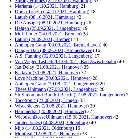
Shirley Holmes (22.10.2021, Hamburg)
33
Mariama (14.10.2021, Hamburg)
21
Donia Touglo (14.10.2021, Hamburg)
18
Laturb (08.10.2021, Hamburg)
42
Die Absage (08.10.2021, Hamburg)
26
Helgen (25.09.2021, Langenberg)
19
Muff Potter (24.09.2021, Bremen)
38
Laturb (24.09.2021, Bremen)
43
Antilopen Gang (08.09.2021, Bremerhaven)
40
Danger Dan (08.09.2021, Bremerhaven)
16
A.S. Fanning (02.09.2021, Langenberg)
17
Von Wegen Lisbeth (01.09.2021, Bad Zwischenahn)
40
Jan Delay (31.08.2021, Hannover)
35
Kadavar (30.08.2021, Hannover)
32
Love Machine (30.08.2021, Hannover)
28
Antilopen Gang (29.08.2021, Langenberg)
20
Thees Uhlmann (27.08.2021, Langenberg)
20
Sir Simon und Burkini Beach (27.08.2021, Langenberg)
7
Tocotronic (21.08.2021, Lingen)
35
Wisecräckers (20.08.2021, Hannover)
30
Hammerhai (20.08.2021, Hannover)
27
WiebuschBosseUhlmann (15.08.2021, Hannover)
42
Jupiter Jones (14.08.2021, Oldenburg)
40
Mijo (14.08.2021, Oldenburg)
16
Montreal (12.08.2021, Hannover)
33