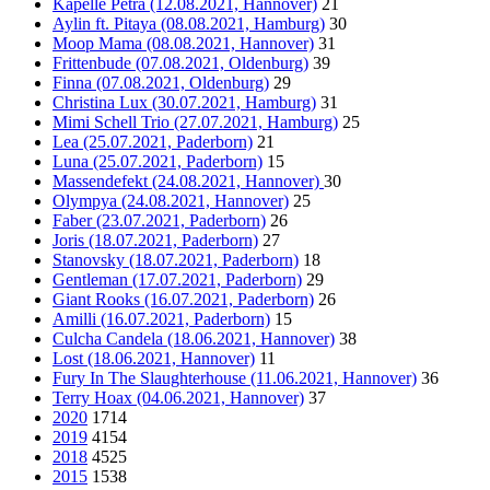
Kapelle Petra (12.08.2021, Hannover)
21
Aylin ft. Pitaya (08.08.2021, Hamburg)
30
Moop Mama (08.08.2021, Hannover)
31
Frittenbude (07.08.2021, Oldenburg)
39
Finna (07.08.2021, Oldenburg)
29
Christina Lux (30.07.2021, Hamburg)
31
Mimi Schell Trio (27.07.2021, Hamburg)
25
Lea (25.07.2021, Paderborn)
21
Luna (25.07.2021, Paderborn)
15
Massendefekt (24.08.2021, Hannover)
30
Olympya (24.08.2021, Hannover)
25
Faber (23.07.2021, Paderborn)
26
Joris (18.07.2021, Paderborn)
27
Stanovsky (18.07.2021, Paderborn)
18
Gentleman (17.07.2021, Paderborn)
29
Giant Rooks (16.07.2021, Paderborn)
26
Amilli (16.07.2021, Paderborn)
15
Culcha Candela (18.06.2021, Hannover)
38
Lost (18.06.2021, Hannover)
11
Fury In The Slaughterhouse (11.06.2021, Hannover)
36
Terry Hoax (04.06.2021, Hannover)
37
2020
1714
2019
4154
2018
4525
2015
1538