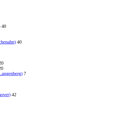
)
40
chenahn)
40
20
20
 Langenberg)
7
over)
42