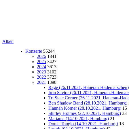
Alben
Konzerte
55244
2026
1841
2025
3427
2024
3613
2023
3102
2022
3723
2021
1398
Rage (26.11.2021, Hanerau-Hademarschen)
Iron Savior (26.11.2021, Hanerau-Hademar
Tri State Corner (26.11.2021, Hanerau-Had
Ben Shadow Band (28.10.2021, Hamburg)
Hannah Körner (28.10.2021, Hamburg)
15
Shirley Holmes (22.10.2021, Hamburg)
33
Mariama (14.10.2021, Hamburg)
21
Donia Touglo (14.10.2021, Hamburg)
18
Laturb (08.10.2021, Hamburg)
42