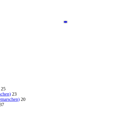
25
schen)
23
emarschen)
20
37