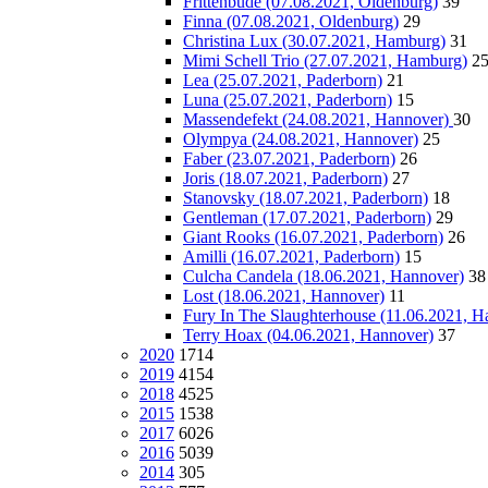
Frittenbude (07.08.2021, Oldenburg)
39
Finna (07.08.2021, Oldenburg)
29
Christina Lux (30.07.2021, Hamburg)
31
Mimi Schell Trio (27.07.2021, Hamburg)
2
Lea (25.07.2021, Paderborn)
21
Luna (25.07.2021, Paderborn)
15
Massendefekt (24.08.2021, Hannover)
30
Olympya (24.08.2021, Hannover)
25
Faber (23.07.2021, Paderborn)
26
Joris (18.07.2021, Paderborn)
27
Stanovsky (18.07.2021, Paderborn)
18
Gentleman (17.07.2021, Paderborn)
29
Giant Rooks (16.07.2021, Paderborn)
26
Amilli (16.07.2021, Paderborn)
15
Culcha Candela (18.06.2021, Hannover)
38
Lost (18.06.2021, Hannover)
11
Fury In The Slaughterhouse (11.06.2021, H
Terry Hoax (04.06.2021, Hannover)
37
2020
1714
2019
4154
2018
4525
2015
1538
2017
6026
2016
5039
2014
305