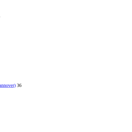
5
annover)
36