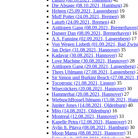
Die Absage (08.10.2021, Hamburg)
26
Helgen (25.09.2021, Langenberg)
19
Muff Potter (24.09.2021, Bremen)
38
Laturb (24.09.2021, Bremen)
43
Antilopen Gang (08.09.2021, Bremerhaven
Danger Dan (08.09.2021, Bremerhaven)
16
A.S. Fanning (02.09.2021, Langenberg)
17
Von Wegen Lisbeth (01.09.2021, Bad Zwis
Jan Delay (31.08.2021, Hannover)
35
Kadavar (30.08.2021, Hannover)
32
Love Machine (30.08.2021, Hannover)
28
Antilopen Gang (29.08.2021, Langenberg)
Thees Uhlmann (27.08.2021, Langenberg)
Sir Simon und Burkini Beach (27.08.2021,
Tocotronic (21.08.2021, Lingen)
35
Wisecräckers (20.08.2021, Hannover)
30
Hammerhai (20.08.2021, Hannover)
27
WiebuschBosseUhlmann (15.08.2021, Hann
Jupiter Jones (14.08.2021, Oldenburg)
40
Mijo (14.08.2021, Oldenburg)
16
Montreal (12.08.2021, Hannover)
33
Kapelle Petra (12.08.2021, Hannover)
21
Aylin ft. Pitaya (08.08.2021, Hamburg)
30
Moop Mama (08.08.2021, Hannover)
31