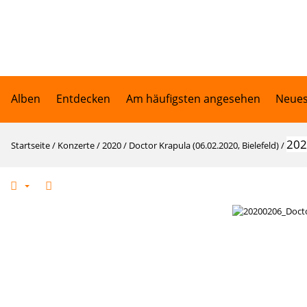
Alben
Entdecken
Am häufigsten angesehen
Neues
202
Startseite
/
Konzerte
/
2020
/
Doctor Krapula (06.02.2020, Bielefeld)
/