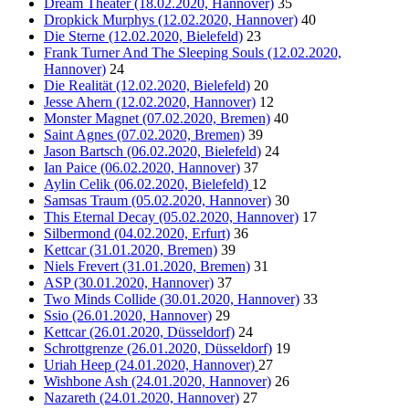
Dream Theater (18.02.2020, Hannover)
35
Dropkick Murphys (12.02.2020, Hannover)
40
Die Sterne (12.02.2020, Bielefeld)
23
Frank Turner And The Sleeping Souls (12.02.2020,
Hannover)
24
Die Realität (12.02.2020, Bielefeld)
20
Jesse Ahern (12.02.2020, Hannover)
12
Monster Magnet (07.02.2020, Bremen)
40
Saint Agnes (07.02.2020, Bremen)
39
Jason Bartsch (06.02.2020, Bielefeld)
24
Ian Paice (06.02.2020, Hannover)
37
Aylin Celik (06.02.2020, Bielefeld)
12
Samsas Traum (05.02.2020, Hannover)
30
This Eternal Decay (05.02.2020, Hannover)
17
Silbermond (04.02.2020, Erfurt)
36
Kettcar (31.01.2020, Bremen)
39
Niels Frevert (31.01.2020, Bremen)
31
ASP (30.01.2020, Hannover)
37
Two Minds Collide (30.01.2020, Hannover)
33
Ssio (26.01.2020, Hannover)
29
Kettcar (26.01.2020, Düsseldorf)
24
Schrottgrenze (26.01.2020, Düsseldorf)
19
Uriah Heep (24.01.2020, Hannover)
27
Wishbone Ash (24.01.2020, Hannover)
26
Nazareth (24.01.2020, Hannover)
27