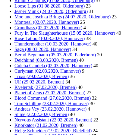
Kultur Catapults (01.08.2020, Oldenburg)
37
Loose Lips (01.08.2020, Oldenburg)
23
Jesper Munk (24.07.2020, Oldenburg)
31
Moe und Joschka Brings (24.07.2020, Oldenburg)
23
Montreal (02.07.2020, Hannover)
25
Grundhass (02.07.2020, Hannover)
4
Fury In The Slaughterhouse (15.05.2020, Hannover)
40
Rose Tattoo (10.03.2020, Hannover)
38
Thundermother (10.03.2020, Hannover)
40
Saga (08.03.2020, Hannover)
34
Bernd Begemann (05.03.2020, Paderborn)
20
Deichkind (03.03.2020, Bremen)
40
Culcha Candela (02.03.2020, Hannover)
40
Curlyman (02.03.2020, Hannover)
9
Trixsi (29.02.2020, Bremen)
36
Ulf (29.02.2020, Bremen)
34
Kvelertak (27.02.2020, Bremen)
40
Planet of Zeus (27.02.2020, Bremen)
27
Blood Command (27.02.2020, Bremen)
32
Tom Schilling (23.02.2020, Hannover)
30
Andreas Vey (23.02.2020, Hannover)
4
Slime (22.02.2020, Bremen)
40
Nervous Assistant (22.02.2020, Bremen)
22
Knorkator (21.02.2020, Bremen)
40
Helge Schneider (19.02.2020, Bielefeld)
24