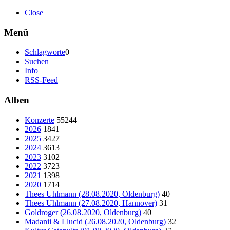
Close
Menü
Schlagworte
0
Suchen
Info
RSS-Feed
Alben
Konzerte
55244
2026
1841
2025
3427
2024
3613
2023
3102
2022
3723
2021
1398
2020
1714
Thees Uhlmann (28.08.2020, Oldenburg)
40
Thees Uhlmann (27.08.2020, Hannover)
31
Goldroger (26.08.2020, Oldenburg)
40
Madanii & Llucid (26.08.2020, Oldenburg)
32