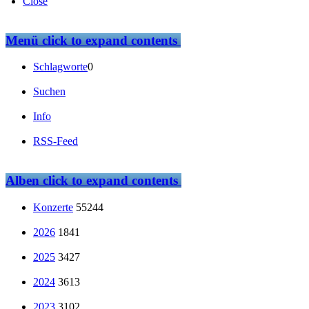
Close
Menü
click to expand contents
Schlagworte
0
Suchen
Info
RSS-Feed
Alben
click to expand contents
Konzerte
55244
2026
1841
2025
3427
2024
3613
2023
3102