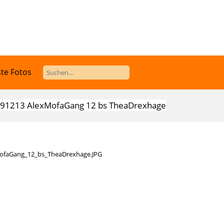
te Fotos
91213 AlexMofaGang 12 bs TheaDrexhage