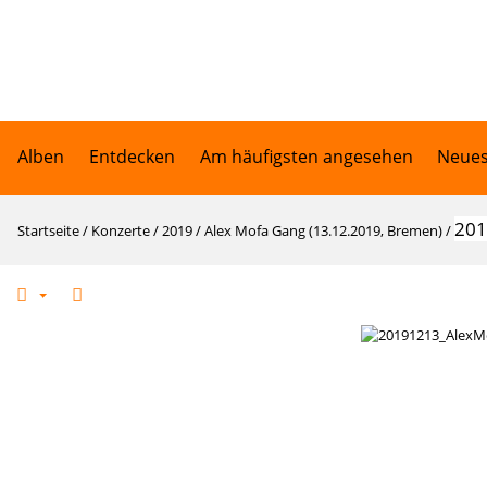
Alben
Entdecken
Am häufigsten angesehen
Neues
201
Startseite
/
Konzerte
/
2019
/
Alex Mofa Gang (13.12.2019, Bremen)
/