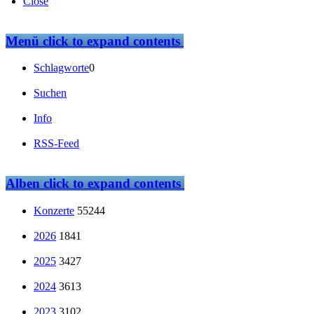
Close
Menü
click to expand contents
Schlagworte
0
Suchen
Info
RSS-Feed
Alben
click to expand contents
Konzerte
55244
2026
1841
2025
3427
2024
3613
2023
3102