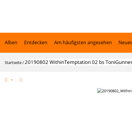
Alben
Entdecken
Am häufigsten angesehen
Neues
20190802 WithinTemptation 02 bs ToniGunne
Startseite
/