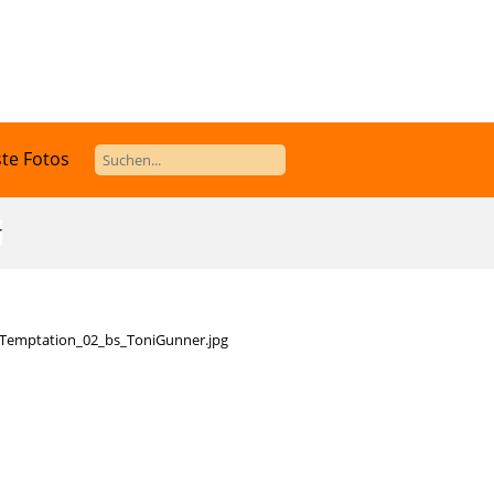
te Fotos
r