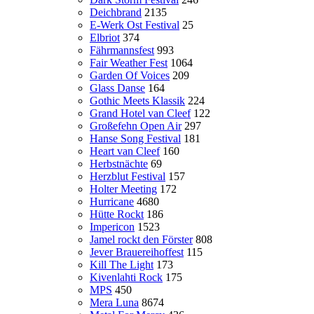
Deichbrand
2135
E-Werk Ost Festival
25
Elbriot
374
Fährmannsfest
993
Fair Weather Fest
1064
Garden Of Voices
209
Glass Danse
164
Gothic Meets Klassik
224
Grand Hotel van Cleef
122
Großefehn Open Air
297
Hanse Song Festival
181
Heart van Cleef
160
Herbstnächte
69
Herzblut Festival
157
Holter Meeting
172
Hurricane
4680
Hütte Rockt
186
Impericon
1523
Jamel rockt den Förster
808
Jever Brauereihoffest
115
Kill The Light
173
Kivenlahti Rock
175
MPS
450
Mera Luna
8674