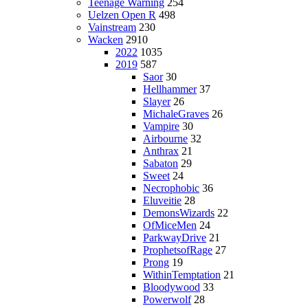
Teenage Warning
254
Uelzen Open R
498
Vainstream
230
Wacken
2910
2022
1035
2019
587
Saor
30
Hellhammer
37
Slayer
26
MichaleGraves
26
Vampire
30
Airbourne
32
Anthrax
21
Sabaton
29
Sweet
24
Necrophobic
36
Eluveitie
28
DemonsWizards
22
OfMiceMen
24
ParkwayDrive
21
ProphetsofRage
27
Prong
19
WithinTemptation
21
Bloodywood
33
Powerwolf
28