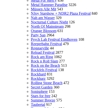
Metal For Mercy
436
Metal Hammer Paradise
3226
Müssen Alle Mit
543
NJoy Starshow + NDR2 Plaza Festival
840
Nah am Wasser
329
Nocturnal Culture Night
126
North Of Mainstream
298
Orange Blossom
631
Party San
2964
Psych Lab Festival Eindhoven
108
Reeperbahn Festival
479
Reggaeville
44
Reload Festival
2877
Rock am Ring
1062
Rock n Roll Slam
277
Rock on the Beach
513
Rockfels Festival
138
Rockhard
831
Rockharz
3292
Rolling Stone Beach
472
Secret Garden
360
Sonisphere
153
Stars for free
242
Summer Breeze
575
Taubertal
917