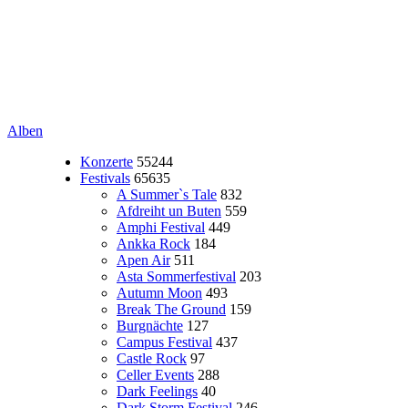
Alben
Konzerte
55244
Festivals
65635
A Summer`s Tale
832
Afdreiht un Buten
559
Amphi Festival
449
Ankka Rock
184
Apen Air
511
Asta Sommerfestival
203
Autumn Moon
493
Break The Ground
159
Burgnächte
127
Campus Festival
437
Castle Rock
97
Celler Events
288
Dark Feelings
40
Dark Storm Festival
246