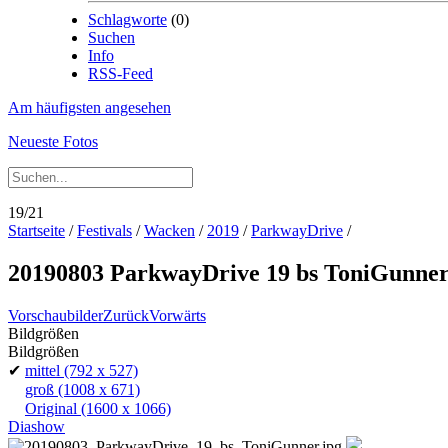
Schlagworte
(0)
Suchen
Info
RSS-Feed
Am häufigsten angesehen
Neueste Fotos
19/21
Startseite
/
Festivals
/
Wacken
/
2019
/
ParkwayDrive
/
20190803 ParkwayDrive 19 bs ToniGunne
Vorschaubilder
Zurück
Vorwärts
Bildgrößen
Bildgrößen
✔
mittel
(792 x 527)
groß
(1008 x 671)
Original
(1600 x 1066)
Diashow