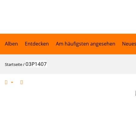
Alben
Entdecken
Am häufigsten angesehen
Neues
03P1407
Startseite
/