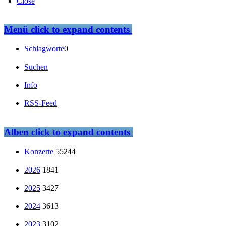
Close
Menü
click to expand contents
Schlagworte
0
Suchen
Info
RSS-Feed
Alben
click to expand contents
Konzerte
55244
2026
1841
2025
3427
2024
3613
2023
3102